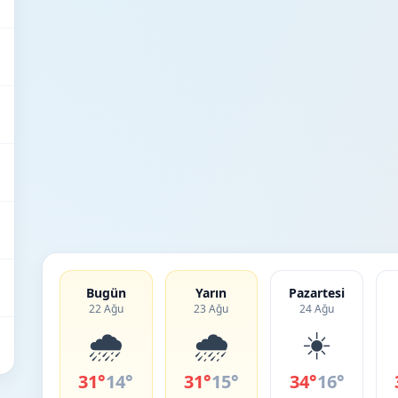
Bugün
Yarın
Pazartesi
22 Ağu
23 Ağu
24 Ağu
🌧️
🌧️
☀️
31°
14°
31°
15°
34°
16°