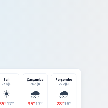
Salı
Çarşamba
Perşembe
25 Ağu
26 Ağu
27 Ağu
☀️
🌧️
🌧️
35°
17°
35°
17°
28°
16°