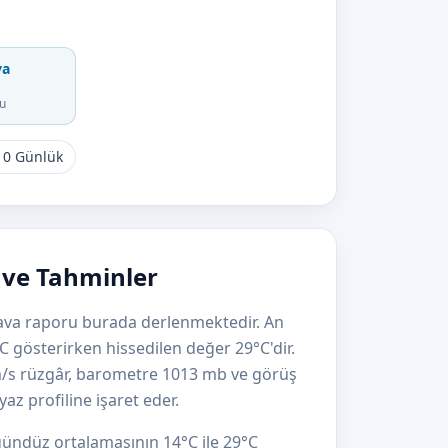
va
u
10 Günlük
 ve Tahminler
hava raporu burada derlenmektedir. An
C gösterirken hissedilen değer 29°C'dir.
m/s rüzgâr, barometre 1013 mb ve görüş
az profiline işaret eder.
ündüz ortalamasının 14°C ile 29°C