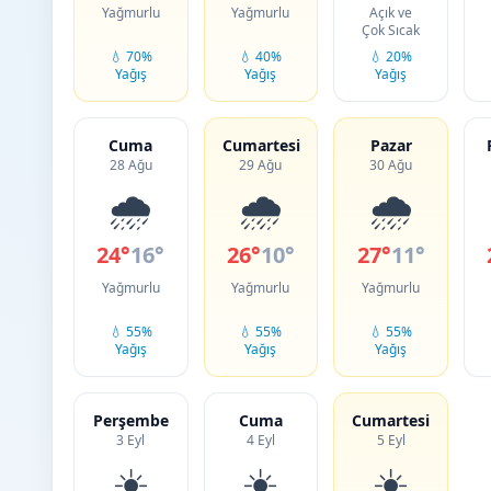
Yağmurlu
Yağmurlu
Açık ve
Çok Sıcak
💧 70%
💧 40%
💧 20%
Yağış
Yağış
Yağış
Cuma
Cumartesi
Pazar
28 Ağu
29 Ağu
30 Ağu
🌧️
🌧️
🌧️
24°
16°
26°
10°
27°
11°
Yağmurlu
Yağmurlu
Yağmurlu
💧 55%
💧 55%
💧 55%
Yağış
Yağış
Yağış
Perşembe
Cuma
Cumartesi
3 Eyl
4 Eyl
5 Eyl
☀️
☀️
☀️