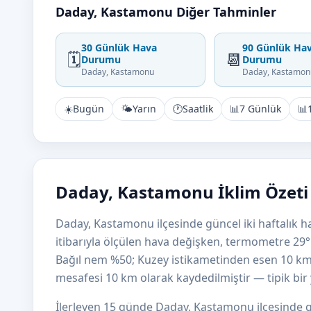
Daday, Kastamonu Diğer Tahminler
30 Günlük Hava
90 Günlük Ha
🗓️
📆
Durumu
Durumu
Daday, Kastamonu
Daday, Kastamon
☀️
Bugün
🌤️
Yarın
🕐
Saatlik
📊
7 Günlük
📊
Daday, Kastamonu İklim Özeti
Daday, Kastamonu ilçesinde güncel iki haftalık 
itibarıyla ölçülen hava değişken, termometre 29°
Bağıl nem %50; Kuzey istikametinden esen 10 k
mesafesi 10 km olarak kaydedilmiştir — tipik bir y
İlerleyen 15 günde Daday, Kastamonu ilçesinde g