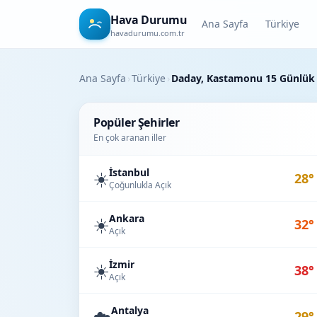
Hava Durumu
Ana Sayfa
Türkiye
havadurumu.com.tr
Ana Sayfa
›
Türkiye
›
Daday, Kastamonu 15 Günlü
Popüler Şehirler
En çok aranan iller
İstanbul
☀️
28°
Çoğunlukla Açık
Ankara
☀️
32°
Açık
İzmir
☀️
38°
Açık
Antalya
☁️
29°