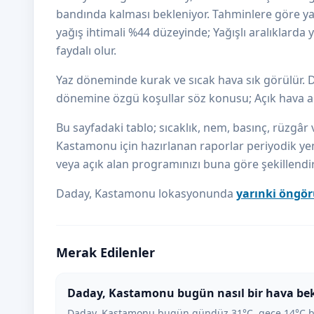
bandında kalması bekleniyor. Tahminlere göre yak
yağış ihtimali %44 düzeyinde; Yağışlı aralıklar
faydalı olur.
Yaz döneminde kurak ve sıcak hava sık görülür.
dönemine özgü koşullar söz konusu; Açık hava aktiv
Bu sayfadaki tablo; sıcaklık, nem, basınç, rüzgâr v
Kastamonu için hazırlanan raporlar periyodik yen
veya açık alan programınızı buna göre şekillendire
Daday, Kastamonu lokasyonunda
yarınki öngö
Merak Edilenler
Daday, Kastamonu bugün nasıl bir hava bek
Daday, Kastamonu bugün gündüz 31°C, gece 14°C b