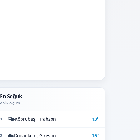
En Soğuk
Anlık ölçüm
🌤️
Köprübaşı, Trabzon
13°
1
☁️
Doğankent, Giresun
15°
2