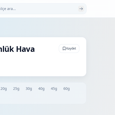
 ara
nlük Hava
Kaydet
20g
25g
30g
40g
45g
60g