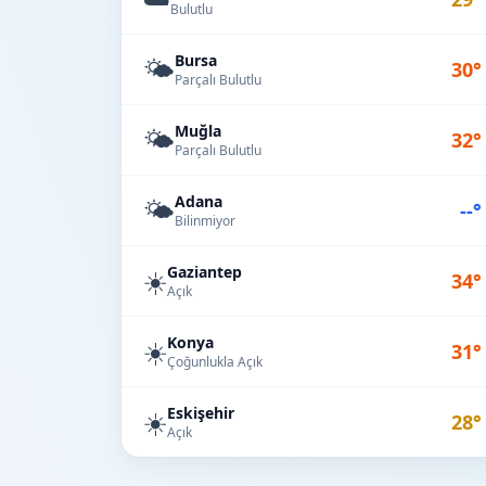
Bulutlu
Bursa
🌤️
30°
Parçalı Bulutlu
Muğla
🌤️
32°
Parçalı Bulutlu
Adana
🌤️
--°
Bilinmiyor
Gaziantep
☀️
34°
Açık
Konya
☀️
31°
Çoğunlukla Açık
Eskişehir
☀️
28°
Açık