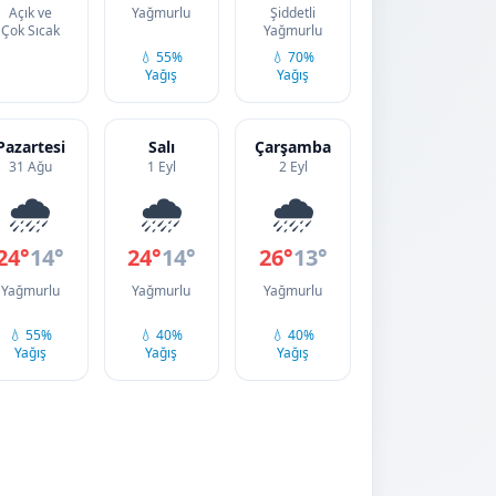
Açık ve
Yağmurlu
Şiddetli
Çok Sıcak
Yağmurlu
💧 55%
💧 70%
Yağış
Yağış
Pazartesi
Salı
Çarşamba
31 Ağu
1 Eyl
2 Eyl
🌧️
🌧️
🌧️
24°
14°
24°
14°
26°
13°
Yağmurlu
Yağmurlu
Yağmurlu
💧 55%
💧 40%
💧 40%
Yağış
Yağış
Yağış