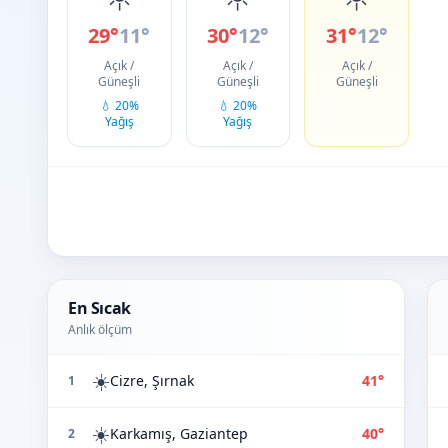
29°
11°
30°
12°
31°
12°
Açık /
Açık /
Açık /
Güneşli
Güneşli
Güneşli
💧 20%
💧 20%
Yağış
Yağış
En Sıcak
Anlık ölçüm
☀️
Cizre, Şırnak
41°
1
☀️
Karkamış, Gaziantep
40°
2