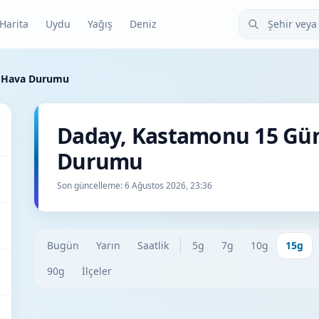
Şehir veya ilçe
Harita
Uydu
Yağış
Deniz
k Hava Durumu
Daday, Kastamonu 15 Gü
Durumu
Son güncelleme:
6 Ağustos 2026, 23:36
Bugün
Yarın
Saatlik
5g
7g
10g
15g
90g
İlçeler