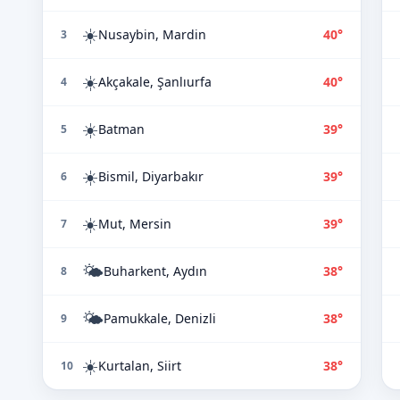
☀️
Nusaybin, Mardin
40°
3
☀️
Akçakale, Şanlıurfa
40°
4
☀️
Batman
39°
5
☀️
Bismil, Diyarbakır
39°
6
☀️
Mut, Mersin
39°
7
🌤️
Buharkent, Aydın
38°
8
🌤️
Pamukkale, Denizli
38°
9
☀️
Kurtalan, Siirt
38°
10