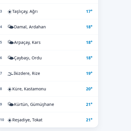
☀️
Taşlıçay, Ağrı
17°
3
🌤️
Damal, Ardahan
18°
4
🌤️
Arpaçay, Kars
18°
5
🌤️
Çaybaşı, Ordu
18°
6
🌫️
İkizdere, Rize
19°
7
☀️
Küre, Kastamonu
20°
8
🌤️
Kürtün, Gümüşhane
21°
9
☀️
Reşadiye, Tokat
21°
10