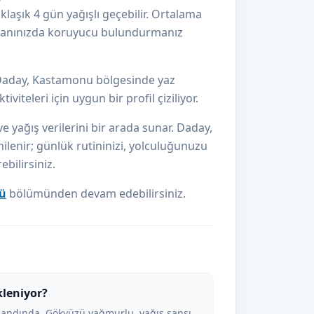
laşık 4 gün yağışlı geçebilir. Ortalama
da yanınızda koruyucu bulundurmanız
 Daday, Kastamonu bölgesinde yaz
iteleri için uygun bir profil çiziliyor.
e yağış verilerini bir arada sunar. Daday,
ilenir; günlük rutininizi, yolculuğunuzu
bilirsiniz.
rü
bölümünden devam edebilirsiniz.
leniyor?
andında. Gökyüzü yağmurlu, yağış şansı