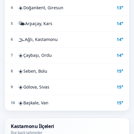
☀️
Doğankent, Giresun
13°
4
🌤️
Arpaçay, Kars
14°
5
🌫️
Ağlı, Kastamonu
14°
6
☀️
Çaybaşı, Ordu
14°
7
☀️
Seben, Bolu
15°
8
☀️
Gölova, Sivas
15°
9
☀️
Başkale, Van
15°
10
Kastamonu İlçeleri
İlçe bazlı tahminler