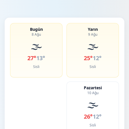
Bugün
Yarın
8 Ağu
9 Ağu
🌫️
🌫️
27°
13°
25°
12°
Sisli
Sisli
Pazartesi
10 Ağu
🌫️
26°
12°
Sisli