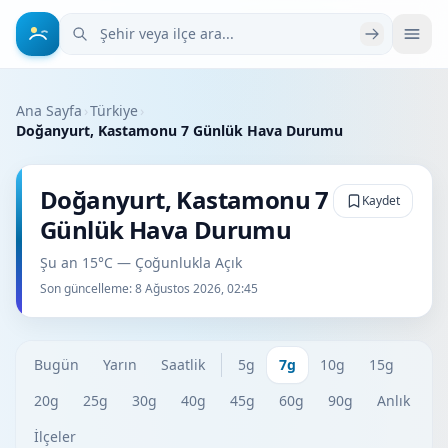
Şehir veya ilçe ara
Ana Sayfa
›
Türkiye
›
Doğanyurt, Kastamonu 7 Günlük Hava Durumu
Doğanyurt, Kastamonu 7
Kaydet
Günlük Hava Durumu
Şu an 15°C — Çoğunlukla Açık
Son güncelleme:
8 Ağustos 2026, 02:45
Bugün
Yarın
Saatlik
5g
7g
10g
15g
20g
25g
30g
40g
45g
60g
90g
Anlık
İlçeler