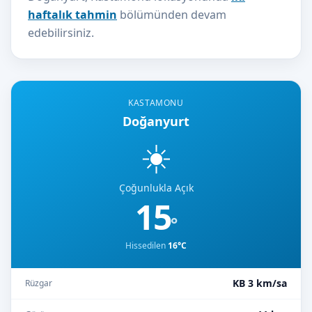
haftalık tahmin
bölümünden devam
edebilirsiniz.
KASTAMONU
Doğanyurt
☀️
Çoğunlukla Açık
15
°
Hissedilen
16°C
KB 3 km/sa
Rüzgar