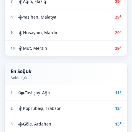
☀️
Ağın, Elazığ
29°
7
☀️
Yazıhan, Malatya
29°
8
☀️
Nusaybin, Mardin
29°
9
☀️
Mut, Mersin
29°
10
En Soğuk
Anlık ölçüm
🌤️
Taşlıçay, Ağrı
11°
1
☀️
Köprübaşı, Trabzon
12°
2
☀️
Göle, Ardahan
13°
3