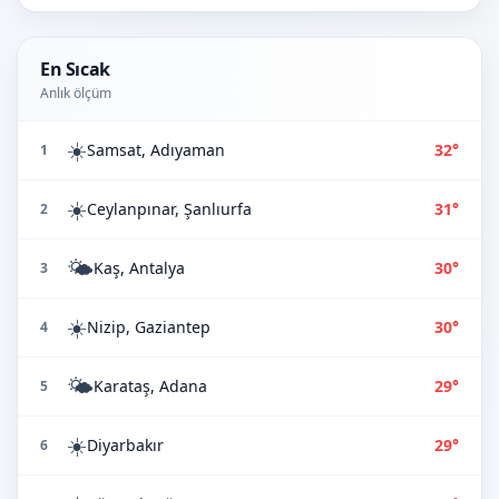
En Sıcak
Anlık ölçüm
☀️
Samsat, Adıyaman
32°
1
☀️
Ceylanpınar, Şanlıurfa
31°
2
🌤️
Kaş, Antalya
30°
3
☀️
Nizip, Gaziantep
30°
4
🌤️
Karataş, Adana
29°
5
☀️
Diyarbakır
29°
6