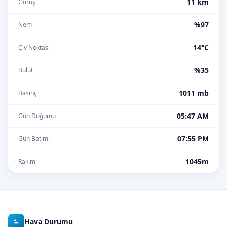
11 km
Görüş
%97
Nem
14°C
Çiy Noktası
%35
Bulut
1011 mb
Basınç
05:47 AM
Gün Doğumu
07:55 PM
Gün Batımı
1045m
Rakım
Hava Durumu