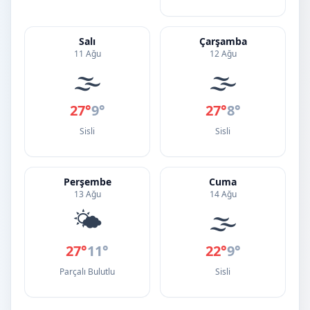
Salı
Çarşamba
11 Ağu
12 Ağu
🌫️
🌫️
27°
9°
27°
8°
Sisli
Sisli
Perşembe
Cuma
13 Ağu
14 Ağu
🌤️
🌫️
27°
11°
22°
9°
Parçalı Bulutlu
Sisli