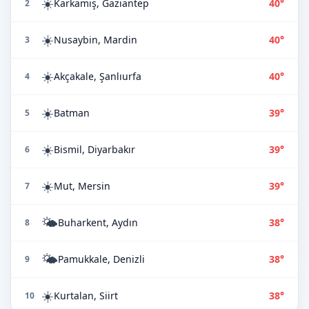
☀️
Karkamış, Gaziantep
40°
2
☀️
Nusaybin, Mardin
40°
3
☀️
Akçakale, Şanlıurfa
40°
4
☀️
Batman
39°
5
☀️
Bismil, Diyarbakır
39°
6
☀️
Mut, Mersin
39°
7
🌤️
Buharkent, Aydın
38°
8
🌤️
Pamukkale, Denizli
38°
9
☀️
Kurtalan, Siirt
38°
10