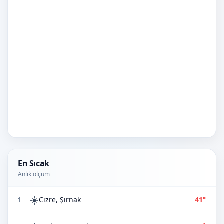
En Sıcak
Anlık ölçüm
☀️
Cizre, Şırnak
41°
1