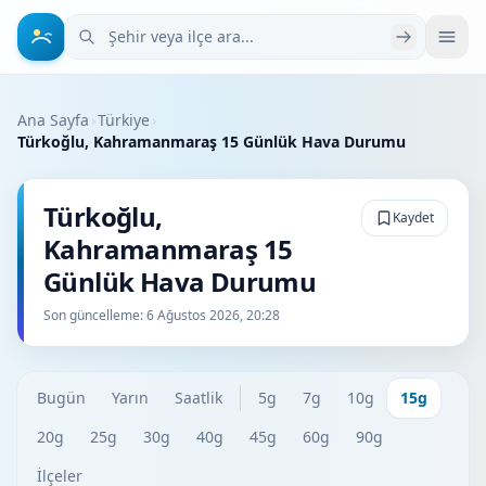
Şehir veya ilçe ara
Ana Sayfa
›
Türkiye
›
Türkoğlu, Kahramanmaraş 15 Günlük Hava Durumu
Türkoğlu,
Kaydet
Kahramanmaraş 15
Günlük Hava Durumu
Son güncelleme:
6 Ağustos 2026, 20:28
Bugün
Yarın
Saatlik
5g
7g
10g
15g
20g
25g
30g
40g
45g
60g
90g
İlçeler