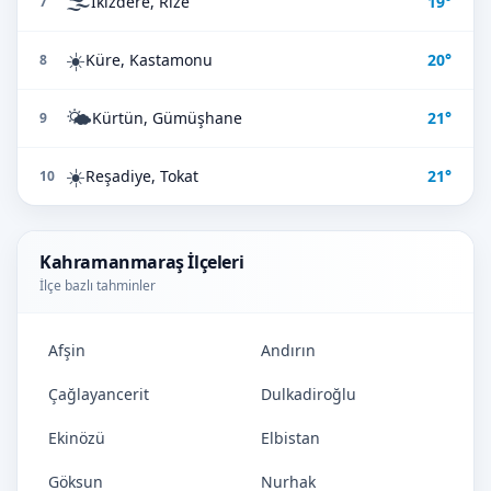
🌫️
İkizdere, Rize
19°
7
☀️
Küre, Kastamonu
20°
8
🌤️
Kürtün, Gümüşhane
21°
9
☀️
Reşadiye, Tokat
21°
10
Kahramanmaraş İlçeleri
İlçe bazlı tahminler
Afşin
Andırın
Çağlayancerit
Dulkadiroğlu
Ekinözü
Elbistan
Göksun
Nurhak