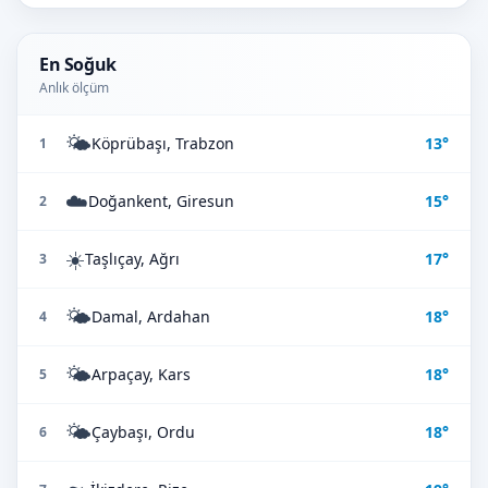
En Soğuk
Anlık ölçüm
🌤️
Köprübaşı, Trabzon
13°
1
☁️
Doğankent, Giresun
15°
2
☀️
Taşlıçay, Ağrı
17°
3
🌤️
Damal, Ardahan
18°
4
🌤️
Arpaçay, Kars
18°
5
🌤️
Çaybaşı, Ordu
18°
6