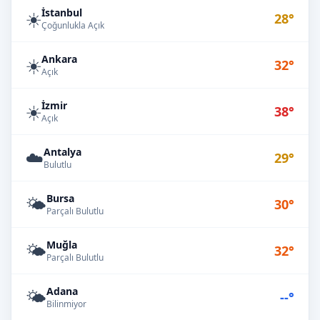
İstanbul
☀️
28°
Çoğunlukla Açık
Ankara
☀️
32°
Açık
İzmir
☀️
38°
Açık
Antalya
☁️
29°
Bulutlu
Bursa
🌤️
30°
Parçalı Bulutlu
Muğla
🌤️
32°
Parçalı Bulutlu
Adana
🌤️
--°
Bilinmiyor