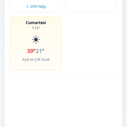
💧 20% Yağış
Cumartesi
5 Eyl
☀️
39°
21°
Açık ve Çok Sıcak