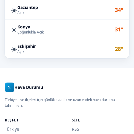
Gaziantep
☀️
34°
Açık
Konya
☀️
31°
Çoğunlukla Açık
Eskişehir
☀️
28°
Açık
Hava Durumu
Türkiye il ve ilçeleri için günlük, saatlik ve uzun vadeli hava durumu
tahminleri.
KEŞFET
SITE
Türkiye
RSS