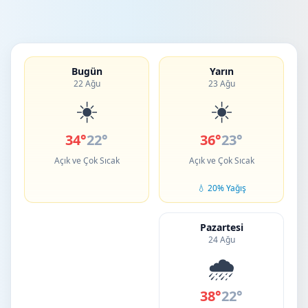
Bugün
Yarın
22 Ağu
23 Ağu
☀️
☀️
34°
22°
36°
23°
Açık ve Çok Sıcak
Açık ve Çok Sıcak
💧 20% Yağış
Pazartesi
24 Ağu
🌧️
38°
22°