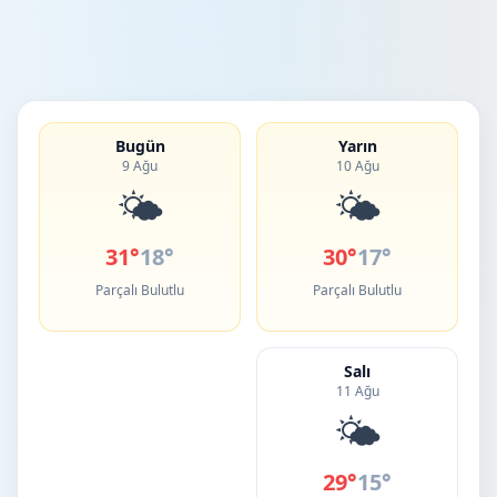
Bugün
Yarın
9 Ağu
10 Ağu
🌤️
🌤️
31°
18°
30°
17°
Parçalı Bulutlu
Parçalı Bulutlu
Salı
11 Ağu
🌤️
29°
15°