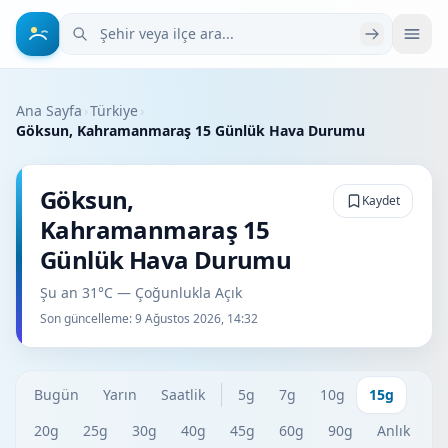
Şehir veya ilçe ara
Ana Sayfa
›
Türkiye
›
Göksun, Kahramanmaraş 15 Günlük Hava Durumu
Göksun,
Kaydet
Kahramanmaraş 15
Günlük Hava Durumu
Şu an 31°C — Çoğunlukla Açık
Son güncelleme:
9 Ağustos 2026, 14:32
Bugün
Yarın
Saatlik
5g
7g
10g
15g
20g
25g
30g
40g
45g
60g
90g
Anlık