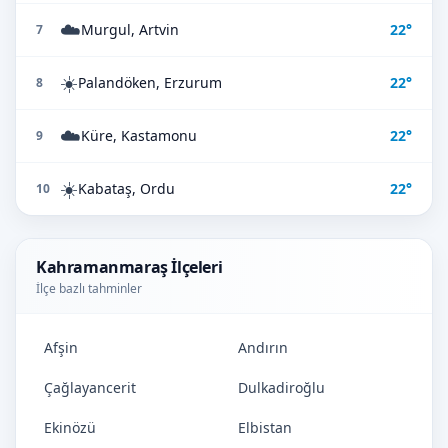
☁️
Murgul, Artvin
22°
7
☀️
Palandöken, Erzurum
22°
8
☁️
Küre, Kastamonu
22°
9
☀️
Kabataş, Ordu
22°
10
Kahramanmaraş İlçeleri
İlçe bazlı tahminler
Afşin
Andırın
Çağlayancerit
Dulkadiroğlu
Ekinözü
Elbistan