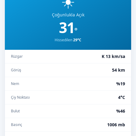
☀️
Çoğunlukla Açık
31
°
Hissedilen
29°C
K 13 km/sa
Rüzgar
54 km
Görüş
%19
Nem
4°C
Çiy Noktası
%46
Bulut
1006 mb
Basınç