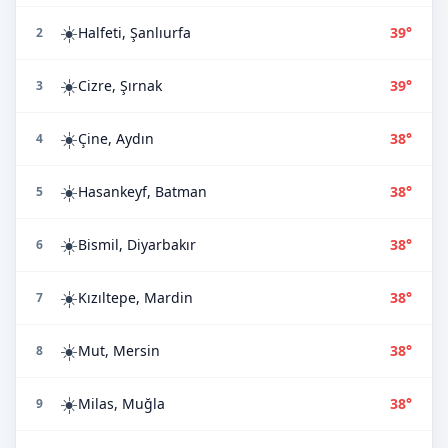
☀️
Halfeti, Şanlıurfa
39°
2
☀️
Cizre, Şırnak
39°
3
☀️
Çine, Aydın
38°
4
☀️
Hasankeyf, Batman
38°
5
☀️
Bismil, Diyarbakır
38°
6
☀️
Kızıltepe, Mardin
38°
7
☀️
Mut, Mersin
38°
8
☀️
Milas, Muğla
38°
9