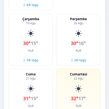
💧 8% Yağış
Çarşamba
Perşembe
19 Ağu
20 Ağu
☀️
☀️
30°
15°
30°
16°
Açık
Açık
💧 2% Yağış
💧 2% Yağış
Cuma
Cumartesi
21 Ağu
22 Ağu
☀️
☀️
31°
15°
32°
17°
Açık
Açık