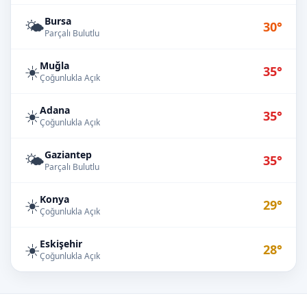
Bursa
🌤️
30°
Parçalı Bulutlu
Muğla
☀️
35°
Çoğunlukla Açık
Adana
☀️
35°
Çoğunlukla Açık
Gaziantep
🌤️
35°
Parçalı Bulutlu
Konya
☀️
29°
Çoğunlukla Açık
Eskişehir
☀️
28°
Çoğunlukla Açık