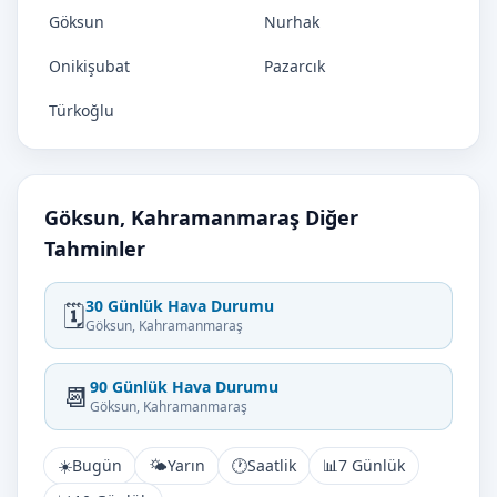
Göksun
Nurhak
Onikişubat
Pazarcık
Türkoğlu
Göksun, Kahramanmaraş Diğer
Tahminler
30 Günlük Hava Durumu
🗓️
Göksun, Kahramanmaraş
90 Günlük Hava Durumu
📆
Göksun, Kahramanmaraş
☀️
Bugün
🌤️
Yarın
🕐
Saatlik
📊
7 Günlük