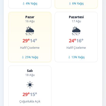
💧 4% Yağış
💧 6% Yağış
Pazar
Pazartesi
16 Ağu
17 Ağu
🌦️
🌦️
29°
14°
24°
16°
Hafif Çiseleme
Hafif Çiseleme
💧 25% Yağış
💧 13% Yağış
Salı
18 Ağu
☀️
29°
15°
Çoğunlukla Açık