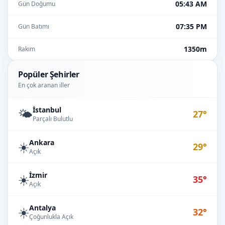
05:43 AM
Gün Doğumu
07:35 PM
Gün Batımı
1350m
Rakım
Popüler Şehirler
En çok aranan iller
İstanbul
🌤️
27°
Parçalı Bulutlu
Ankara
☀️
29°
Açık
İzmir
☀️
35°
Açık
Antalya
☀️
32°
Çoğunlukla Açık