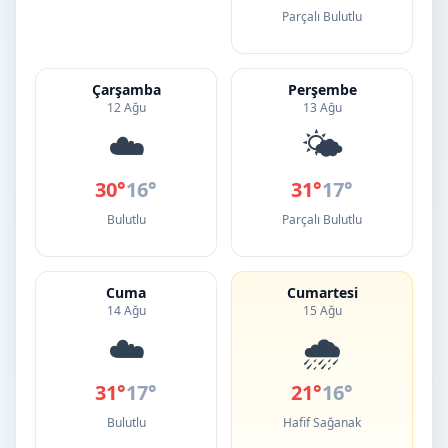
Parçalı Bulutlu
Çarşamba
Perşembe
12 Ağu
13 Ağu
☁️
🌤️
30°
16°
31°
17°
Bulutlu
Parçalı Bulutlu
Cuma
Cumartesi
14 Ağu
15 Ağu
☁️
🌧️
31°
17°
21°
16°
Bulutlu
Hafif Sağanak