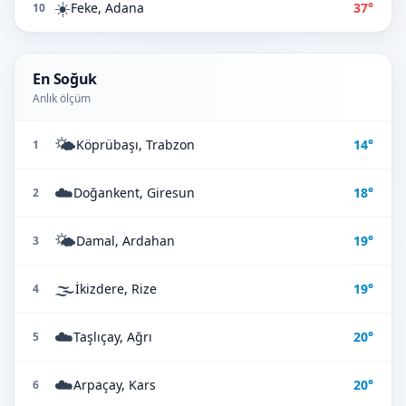
☀️
Feke, Adana
37°
10
En Soğuk
Anlık ölçüm
🌤️
Köprübaşı, Trabzon
14°
1
☁️
Doğankent, Giresun
18°
2
🌤️
Damal, Ardahan
19°
3
🌫️
İkizdere, Rize
19°
4
☁️
Taşlıçay, Ağrı
20°
5
☁️
Arpaçay, Kars
20°
6