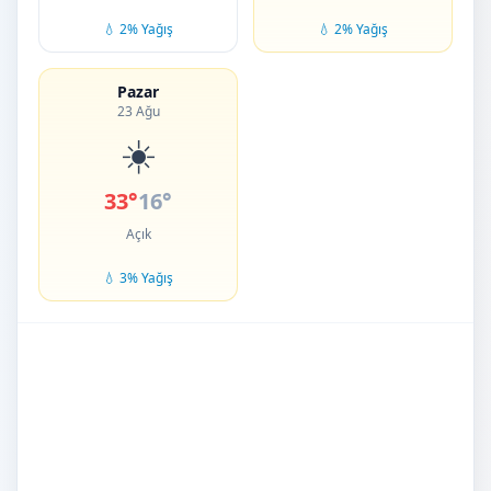
💧 2% Yağış
💧 2% Yağış
Pazar
23 Ağu
☀️
33°
16°
Açık
💧 3% Yağış