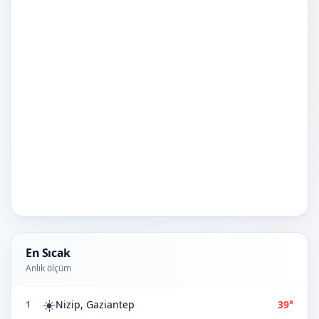
En Sıcak
Anlık ölçüm
☀️
Nizip, Gaziantep
39°
1