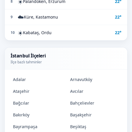
☀️
Palandöken, Erzurum
22°
8
☁️
Küre, Kastamonu
22°
9
☀️
Kabataş, Ordu
22°
10
İstanbul İlçeleri
İlçe bazlı tahminler
Adalar
Arnavutköy
Ataşehir
Avcılar
Bağcılar
Bahçelievler
Bakırköy
Başakşehir
Bayrampaşa
Beşiktaş