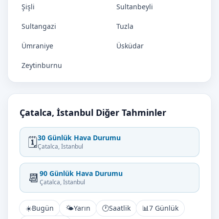
Şişli
Sultanbeyli
Sultangazi
Tuzla
Ümraniye
Üsküdar
Zeytinburnu
Çatalca, İstanbul Diğer Tahminler
30 Günlük Hava Durumu
🗓️
Çatalca, İstanbul
90 Günlük Hava Durumu
📆
Çatalca, İstanbul
☀️
Bugün
🌤️
Yarın
🕐
Saatlik
📊
7 Günlük