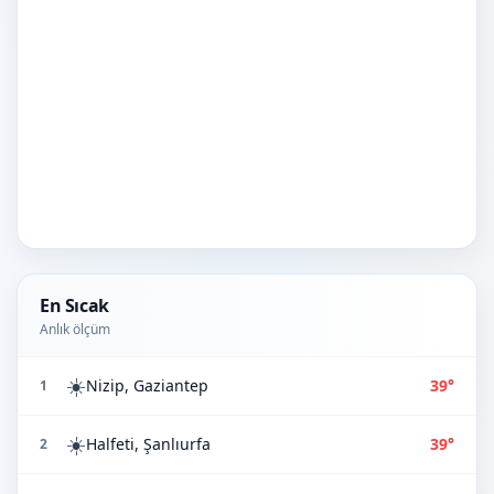
En Sıcak
Anlık ölçüm
☀️
Nizip, Gaziantep
39°
1
☀️
Halfeti, Şanlıurfa
39°
2