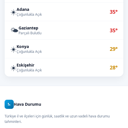
Adana
☀️
35°
Çoğunlukla Açık
Gaziantep
🌤️
35°
Parçalı Bulutlu
Konya
☀️
29°
Çoğunlukla Açık
Eskişehir
☀️
28°
Çoğunlukla Açık
Hava Durumu
Türkiye il ve ilçeleri için günlük, saatlik ve uzun vadeli hava durumu
tahminleri.