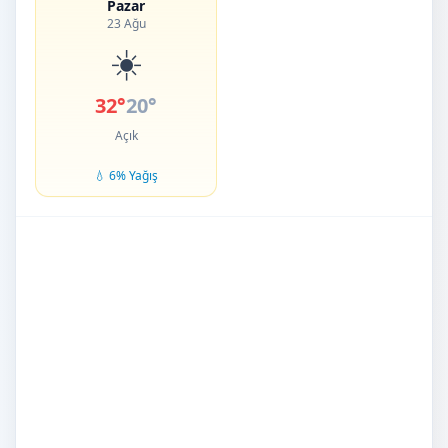
Pazar
23 Ağu
☀️
32°
20°
Açık
💧 6% Yağış