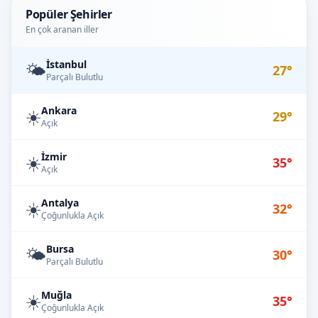
Popüler Şehirler
En çok aranan iller
İstanbul
🌤️
27°
Parçalı Bulutlu
Ankara
☀️
29°
Açık
İzmir
☀️
35°
Açık
Antalya
☀️
32°
Çoğunlukla Açık
Bursa
🌤️
30°
Parçalı Bulutlu
Muğla
☀️
35°
Çoğunlukla Açık