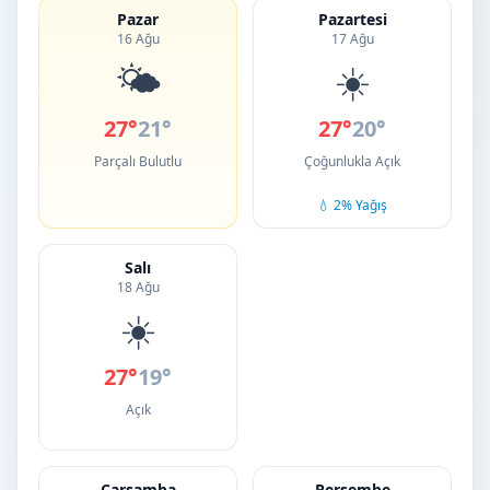
Pazar
Pazartesi
16 Ağu
17 Ağu
🌤️
☀️
27°
21°
27°
20°
Parçalı Bulutlu
Çoğunlukla Açık
💧 2% Yağış
Salı
18 Ağu
☀️
27°
19°
Açık
Çarşamba
Perşembe