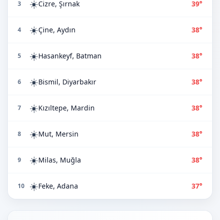
☀️
Cizre, Şırnak
39°
3
☀️
Çine, Aydın
38°
4
☀️
Hasankeyf, Batman
38°
5
☀️
Bismil, Diyarbakır
38°
6
☀️
Kızıltepe, Mardin
38°
7
☀️
Mut, Mersin
38°
8
☀️
Milas, Muğla
38°
9
☀️
Feke, Adana
37°
10