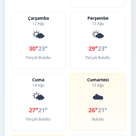
Çarşamba
Perşembe
12 Ağu
13 Ağu
🌤️
🌤️
30°
23°
29°
23°
Parçalı Bulutlu
Parçalı Bulutlu
Cuma
Cumartesi
14 Ağu
15 Ağu
🌤️
☁️
27°
21°
26°
21°
Parçalı Bulutlu
Bulutlu