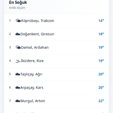
En Soğuk
Anlık ölçüm
🌤️
Köprübaşı, Trabzon
14°
1
☁️
Doğankent, Giresun
18°
2
🌤️
Damal, Ardahan
19°
3
🌫️
İkizdere, Rize
19°
4
☁️
Taşlıçay, Ağrı
20°
5
☁️
Arpaçay, Kars
20°
6
☁️
Murgul, Artvin
22°
7