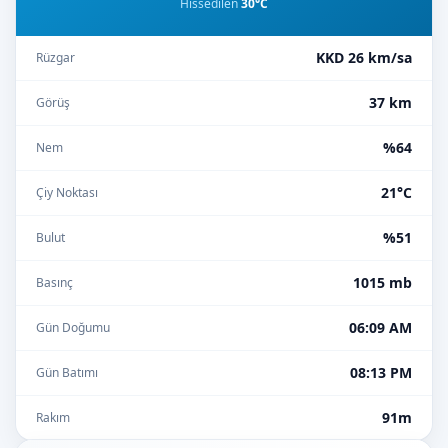
Hissedilen
30°C
KKD 26 km/sa
Rüzgar
37 km
Görüş
%64
Nem
21°C
Çiy Noktası
%51
Bulut
1015 mb
Basınç
06:09 AM
Gün Doğumu
08:13 PM
Gün Batımı
91m
Rakım