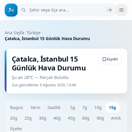
Şehir veya ilçe ara
Ana Sayfa
›
Türkiye
›
Çatalca, İstanbul 15 Günlük Hava Durumu
Çatalca, İstanbul 15
Kaydet
Günlük Hava Durumu
Şu an 28°C — Parçalı Bulutlu
Son güncelleme:
9 Ağustos 2026, 13:48
Bugün
Yarın
Saatlik
5g
7g
10g
15g
20g
25g
30g
40g
45g
60g
90g
Anlık
İlçeler