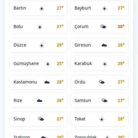
☀️
☀️
Bartın
27°
Bayburt
27°
☀️
🌤️
Bolu
27°
Çorum
30°
☀️
☁️
Düzce
29°
Giresun
26°
☀️
☀️
Gümüşhane
25°
Karabük
29°
☁️
🌤️
Kastamonu
28°
Ordu
27°
☁️
🌤️
Rize
26°
Samsun
27°
🌤️
☀️
Sinop
27°
Tokat
28°
☁️
☀️
Trabzon
26°
Zonguldak
26°