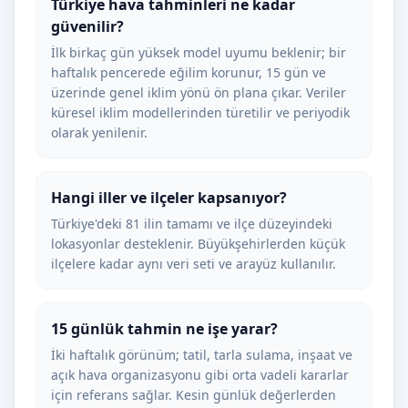
Türkiye hava tahminleri ne kadar
güvenilir?
İlk birkaç gün yüksek model uyumu beklenir; bir
haftalık pencerede eğilim korunur, 15 gün ve
üzerinde genel iklim yönü ön plana çıkar. Veriler
küresel iklim modellerinden türetilir ve periyodik
olarak yenilenir.
Hangi iller ve ilçeler kapsanıyor?
Türkiye'deki 81 ilin tamamı ve ilçe düzeyindeki
lokasyonlar desteklenir. Büyükşehirlerden küçük
ilçelere kadar aynı veri seti ve arayüz kullanılır.
15 günlük tahmin ne işe yarar?
İki haftalık görünüm; tatil, tarla sulama, inşaat ve
açık hava organizasyonu gibi orta vadeli kararlar
için referans sağlar. Kesin günlük değerlerden