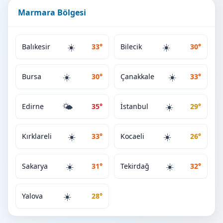
Marmara Bölgesi
☀️
☀️
Balıkesir
33°
Bilecik
30°
☀️
☀️
Bursa
30°
Çanakkale
33°
🌤️
☀️
Edirne
35°
İstanbul
29°
☀️
☀️
Kırklareli
33°
Kocaeli
26°
☀️
☀️
Sakarya
31°
Tekirdağ
32°
☀️
Yalova
28°