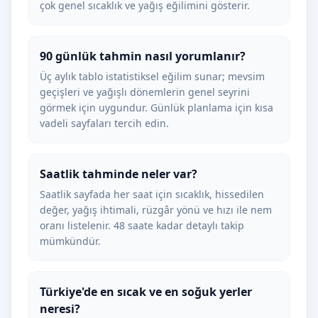
çok genel sıcaklık ve yağış eğilimini gösterir.
90 günlük tahmin nasıl yorumlanır?
Üç aylık tablo istatistiksel eğilim sunar; mevsim
geçişleri ve yağışlı dönemlerin genel seyrini
görmek için uygundur. Günlük planlama için kısa
vadeli sayfaları tercih edin.
Saatlik tahminde neler var?
Saatlik sayfada her saat için sıcaklık, hissedilen
değer, yağış ihtimali, rüzgâr yönü ve hızı ile nem
oranı listelenir. 48 saate kadar detaylı takip
mümkündür.
Türkiye'de en sıcak ve en soğuk yerler
neresi?