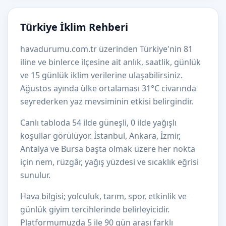
Türkiye İklim Rehberi
havadurumu.com.tr üzerinden Türkiye'nin 81
iline ve binlerce ilçesine ait anlık, saatlik, günlük
ve 15 günlük iklim verilerine ulaşabilirsiniz.
Ağustos ayında ülke ortalaması 31°C civarında
seyrederken yaz mevsiminin etkisi belirgindir.
Canlı tabloda 54 ilde güneşli, 0 ilde yağışlı
koşullar görülüyor. İstanbul, Ankara, İzmir,
Antalya ve Bursa başta olmak üzere her nokta
için nem, rüzgâr, yağış yüzdesi ve sıcaklık eğrisi
sunulur.
Hava bilgisi; yolculuk, tarım, spor, etkinlik ve
günlük giyim tercihlerinde belirleyicidir.
Platformumuzda 5 ile 90 gün arası farklı