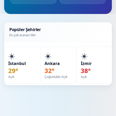
Popüler Şehirler
En çok aranan iller
☀️
☀️
☀️
İstanbul
Ankara
İzmir
29°
32°
38°
Açık
Çoğunlukla Açık
Açık