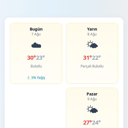
Bugün
Yarın
7 Ağu
8 Ağu
☁️
🌤️
30°
23°
31°
22°
Bulutlu
Parçalı Bulutlu
💧 3% Yağış
Pazar
9 Ağu
🌤️
27°
24°