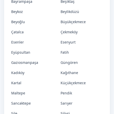
Bayrampaşa
Beşiktaş
Beykoz
Beylikdüzü
Beyoğlu
Büyükçekmece
Çatalca
Çekmeköy
Esenler
Esenyurt
Eyüpsultan
Fatih
Gaziosmanpaşa
Güngören
Kadıköy
Kağıthane
Kartal
Küçükçekmece
Maltepe
Pendik
Sancaktepe
Sarıyer
Şile
Silivri