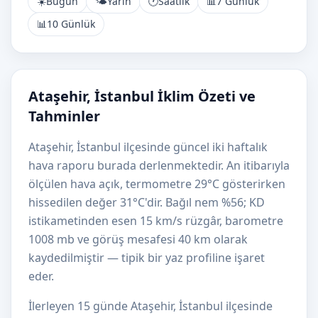
☀️
Bugün
🌤️
Yarın
🕐
Saatlik
📊
7 Günlük
📊
10 Günlük
Ataşehir, İstanbul İklim Özeti ve
Tahminler
Ataşehir, İstanbul ilçesinde güncel iki haftalık
hava raporu burada derlenmektedir. An itibarıyla
ölçülen hava açık, termometre 29°C gösterirken
hissedilen değer 31°C'dir. Bağıl nem %56; KD
istikametinden esen 15 km/s rüzgâr, barometre
1008 mb ve görüş mesafesi 40 km olarak
kaydedilmiştir — tipik bir yaz profiline işaret
eder.
İlerleyen 15 günde Ataşehir, İstanbul ilçesinde