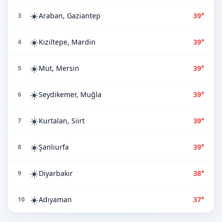
☀️
Araban, Gaziantep
39°
3
☀️
Kızıltepe, Mardin
39°
4
☀️
Mut, Mersin
39°
5
☀️
Seydikemer, Muğla
39°
6
☀️
Kurtalan, Siirt
39°
7
☀️
Şanlıurfa
39°
8
☀️
Diyarbakır
38°
9
☀️
Adıyaman
37°
10