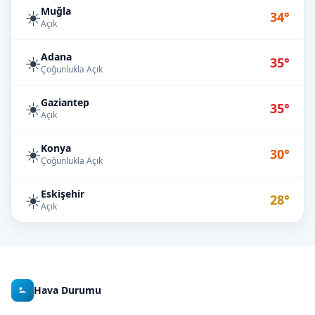
Muğla
☀️
34°
Açık
Adana
☀️
35°
Çoğunlukla Açık
Gaziantep
☀️
35°
Açık
Konya
☀️
30°
Çoğunlukla Açık
Eskişehir
☀️
28°
Açık
Hava Durumu