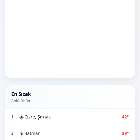
En Sıcak
Anlık ölçüm
☀️
Cizre, Şırnak
42°
1
☀️
Batman
39°
2