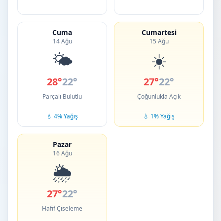
Cuma
Cumartesi
14 Ağu
15 Ağu
🌤️
☀️
28°
22°
27°
22°
Parçalı Bulutlu
Çoğunlukla Açık
💧 4% Yağış
💧 1% Yağış
Pazar
16 Ağu
🌦️
27°
22°
Hafif Çiseleme