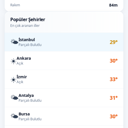
84m
Rakım
Popüler Şehirler
En çok aranan iller
İstanbul
🌤️
29°
Parçalı Bulutlu
Ankara
☀️
30°
Açık
İzmir
☀️
33°
Açık
Antalya
🌤️
31°
Parçalı Bulutlu
Bursa
🌤️
30°
Parçalı Bulutlu