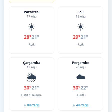
Pazartesi
Salı
17 Ağu
18 Ağu
☀️
☀️
28°
21°
29°
21°
Açık
Açık
Çarşamba
Perşembe
19 Ağu
20 Ağu
🌦️
☁️
30°
21°
30°
22°
Hafif Çiseleme
Bulutlu
💧 8% Yağış
💧 4% Yağış