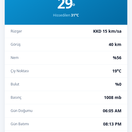
29
°
Hissedilen
31°C
KKD 15 km/sa
Rüzgar
40 km
Görüş
%56
Nem
19°C
Çiy Noktası
%0
Bulut
1008 mb
Basınç
06:05 AM
Gün Doğumu
08:13 PM
Gün Batımı