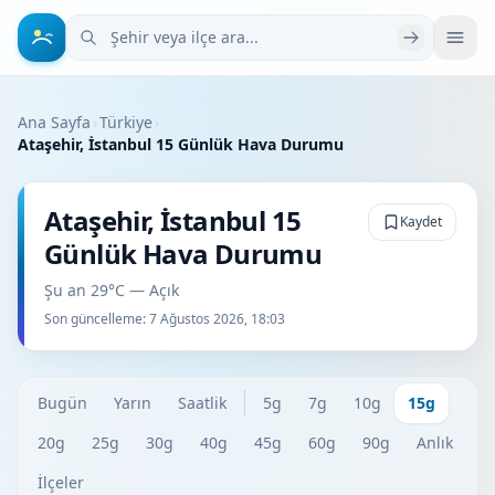
Şehir veya ilçe ara
Ana Sayfa
›
Türkiye
›
Ataşehir, İstanbul 15 Günlük Hava Durumu
Ataşehir, İstanbul 15
Kaydet
Günlük Hava Durumu
Şu an 29°C — Açık
Son güncelleme:
7 Ağustos 2026, 18:03
Bugün
Yarın
Saatlik
5g
7g
10g
15g
20g
25g
30g
40g
45g
60g
90g
Anlık
İlçeler