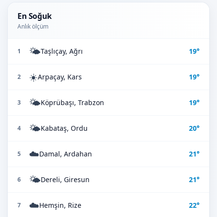
En Soğuk
Anlık ölçüm
🌤️
Taşlıçay, Ağrı
19°
1
☀️
Arpaçay, Kars
19°
2
🌤️
Köprübaşı, Trabzon
19°
3
🌤️
Kabataş, Ordu
20°
4
☁️
Damal, Ardahan
21°
5
🌤️
Dereli, Giresun
21°
6
☁️
Hemşin, Rize
22°
7