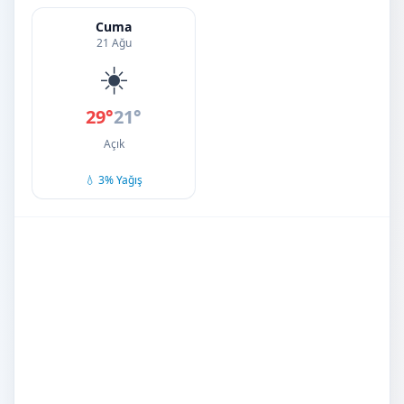
Cuma
21 Ağu
☀️
29°
21°
Açık
💧 3% Yağış