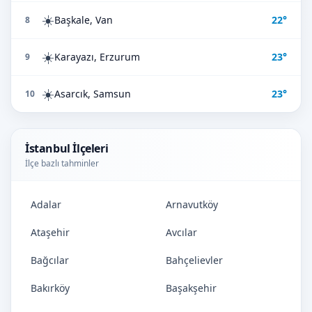
☀️
Başkale, Van
22°
8
☀️
Karayazı, Erzurum
23°
9
☀️
Asarcık, Samsun
23°
10
İstanbul İlçeleri
İlçe bazlı tahminler
Adalar
Arnavutköy
Ataşehir
Avcılar
Bağcılar
Bahçelievler
Bakırköy
Başakşehir