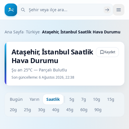
Şehir veya ilçe ara
Ana Sayfa
›
Türkiye
›
Ataşehir, İstanbul Saatlik Hava Durumu
Ataşehir, İstanbul Saatlik
Kaydet
Hava Durumu
Şu an 25°C — Parçalı Bulutlu
Son güncelleme:
6 Ağustos 2026, 22:38
Bugün
Yarın
Saatlik
5g
7g
10g
15g
20g
25g
30g
40g
45g
60g
90g