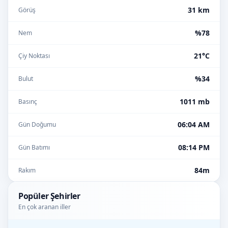
31 km
Görüş
%78
Nem
21°C
Çiy Noktası
%34
Bulut
1011 mb
Basınç
06:04 AM
Gün Doğumu
08:14 PM
Gün Batımı
84m
Rakım
Popüler Şehirler
En çok aranan iller