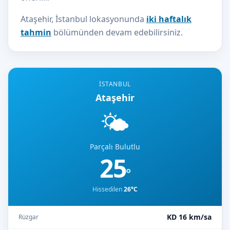
Ataşehir, İstanbul lokasyonunda
iki haftalık
tahmin
bölümünden devam edebilirsiniz.
İSTANBUL
Ataşehir
🌤️
Parçalı Bulutlu
25
°
Hissedilen
26°C
KD 16 km/sa
Rüzgar