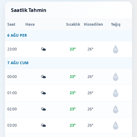
Saatlik Tahmin
Saat
Hava
Sıcaklık
Hissedilen
Yağış
6 AĞU PER
🌤️
23:00
23°
26°
0%
7 AĞU CUM
🌤️
00:00
23°
26°
0%
🌤️
01:00
23°
26°
0%
🌤️
02:00
23°
26°
0%
🌤️
03:00
23°
26°
0%