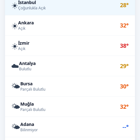
İstanbul
☀️
28°
Çoğunlukla Açık
Ankara
☀️
32°
Açık
İzmir
☀️
38°
Açık
Antalya
☁️
29°
Bulutlu
Bursa
🌤️
30°
Parçalı Bulutlu
Muğla
🌤️
32°
Parçalı Bulutlu
Adana
🌤️
--°
Bilinmiyor