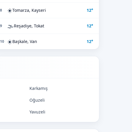
☀️
Tomarza, Kayseri
12°
8
🌫️
Reşadiye, Tokat
12°
9
☀️
Başkale, Van
12°
10
Karkamış
Oğuzeli
Yavuzeli