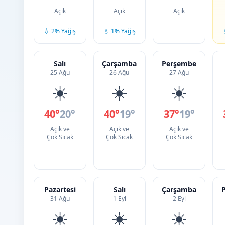
Açık
Açık
Açık
💧 2% Yağış
💧 1% Yağış
Salı
Çarşamba
Perşembe
25 Ağu
26 Ağu
27 Ağu
☀️
☀️
☀️
40°
20°
40°
19°
37°
19°
Açık ve
Açık ve
Açık ve
Çok Sıcak
Çok Sıcak
Çok Sıcak
Pazartesi
Salı
Çarşamba
31 Ağu
1 Eyl
2 Eyl
☀️
☀️
☀️