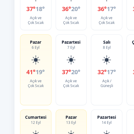
37°
18°
36°
20°
36°
17°
Açık ve
Açık ve
Açık ve
Çok Sıcak
Çok Sıcak
Çok Sıcak
Pazar
Pazartesi
Salı
6 Eyl
7 Eyl
8 Eyl
☀️
☀️
☀️
41°
19°
37°
20°
32°
17°
Açık ve
Açık ve
Açık /
Çok Sıcak
Çok Sıcak
Güneşli
Cumartesi
Pazar
Pazartesi
12 Eyl
13 Eyl
14 Eyl
☀️
☀️
☀️