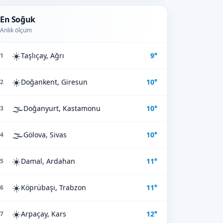
En Soğuk
Anlık ölçüm
☀️
Taşlıçay, Ağrı
9°
1
☀️
Doğankent, Giresun
10°
2
🌫️
Doğanyurt, Kastamonu
10°
3
🌫️
Gölova, Sivas
10°
4
☀️
Damal, Ardahan
11°
5
☀️
Köprübaşı, Trabzon
11°
6
☀️
Arpaçay, Kars
12°
7