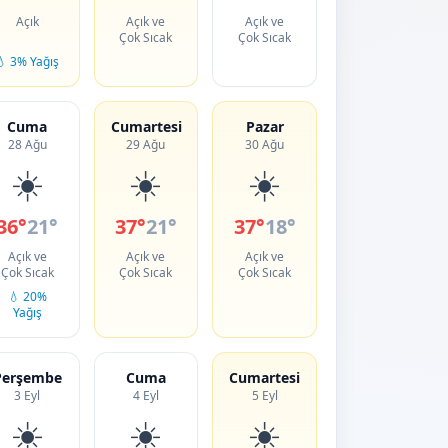
Açık
Açık ve
Açık ve
Çok Sıcak
Çok Sıcak
💧 3% Yağış
Cuma
Cumartesi
Pazar
28 Ağu
29 Ağu
30 Ağu
☀️
☀️
☀️
36°
21°
37°
21°
37°
18°
Açık ve
Açık ve
Açık ve
Çok Sıcak
Çok Sıcak
Çok Sıcak
💧 20%
Yağış
Perşembe
Cuma
Cumartesi
3 Eyl
4 Eyl
5 Eyl
☀️
☀️
☀️