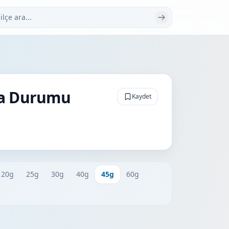
 ara
va Durumu
Kaydet
20g
25g
30g
40g
45g
60g