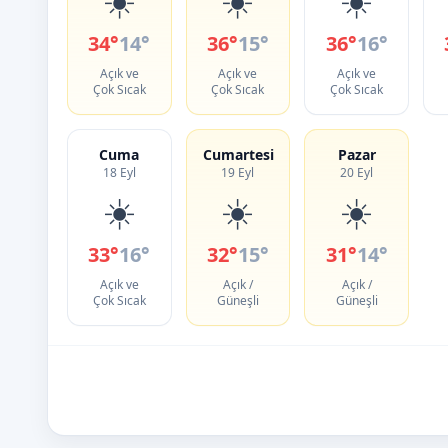
34°
14°
36°
15°
36°
16°
Açık ve
Açık ve
Açık ve
Çok Sıcak
Çok Sıcak
Çok Sıcak
Cuma
Cumartesi
Pazar
18 Eyl
19 Eyl
20 Eyl
☀️
☀️
☀️
33°
16°
32°
15°
31°
14°
Açık ve
Açık /
Açık /
Çok Sıcak
Güneşli
Güneşli