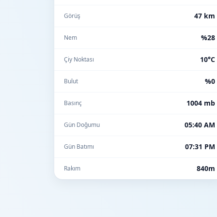
47 km
Görüş
%28
Nem
10°C
Çiy Noktası
%0
Bulut
1004 mb
Basınç
05:40 AM
Gün Doğumu
07:31 PM
Gün Batımı
840m
Rakım