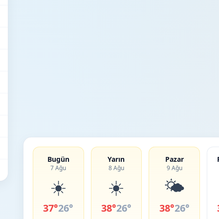
Bugün
Yarın
Pazar
7 Ağu
8 Ağu
9 Ağu
☀️
☀️
🌤️
37°
26°
38°
26°
38°
26°