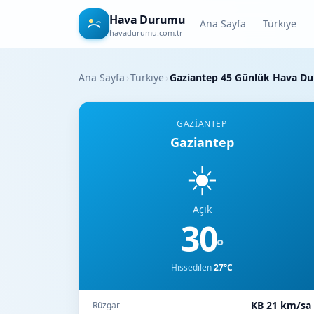
Hava Durumu
Ana Sayfa
Türkiye
havadurumu.com.tr
Ana Sayfa
›
Türkiye
›
Gaziantep 45 Günlük Hava D
GAZIANTEP
Gaziantep
☀️
Açık
30
°
Hissedilen
27°C
KB 21 km/sa
Rüzgar