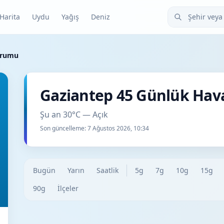
Şehir veya ilçe
Harita
Uydu
Yağış
Deniz
urumu
Gaziantep 45 Günlük Ha
Şu an 30°C — Açık
Son güncelleme:
7 Ağustos 2026, 10:34
Bugün
Yarın
Saatlik
5g
7g
10g
15g
90g
İlçeler