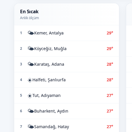
En Sıcak
Anlık ölçüm
🌤️
Kemer, Antalya
29°
1
🌤️
Köyceğiz, Muğla
29°
2
🌤️
Karataş, Adana
28°
3
☀️
Halfeti, Şanlıurfa
28°
4
☀️
Tut, Adıyaman
27°
5
🌤️
Buharkent, Aydın
27°
6
🌤️
Samandağ, Hatay
27°
7