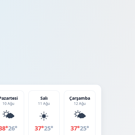
Pazartesi
Salı
Çarşamba
10 Ağu
11 Ağu
12 Ağu
🌤️
☀️
🌤️
38°
26°
37°
25°
37°
25°