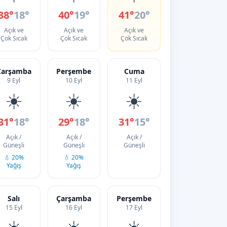
38°
18°
40°
19°
41°
20°
Açık ve
Açık ve
Açık ve
Çok Sıcak
Çok Sıcak
Çok Sıcak
Çarşamba
Perşembe
Cuma
9 Eyl
10 Eyl
11 Eyl
☀️
☀️
☀️
31°
18°
29°
18°
31°
15°
Açık /
Açık /
Açık /
Güneşli
Güneşli
Güneşli
💧 20%
💧 20%
Yağış
Yağış
Salı
Çarşamba
Perşembe
15 Eyl
16 Eyl
17 Eyl
☀️
☀️
☀️