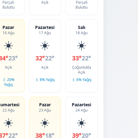
Parçalı
Açık
Parçalı
Bulutlu
Bulutlu
Pazar
Pazartesi
Salı
16 Ağu
17 Ağu
18 Ağu
☀️
☀️
☀️
34°
23°
32°
22°
33°
22°
Açık
Açık
Çoğunlukla
Açık
💧 20%
💧 8% Yağış
💧 6% Yağış
Yağış
umartesi
Pazar
Pazartesi
22 Ağu
23 Ağu
24 Ağu
☀️
☀️
☀️
37°
22°
38°
18°
39°
20°