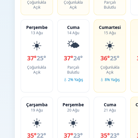
Çoğunlukla
Çoğunlukla
Parçalı
Açık
Açık
Bulutlu
Perşembe
Cuma
Cumartesi
13 Ağu
14 Ağu
15 Ağu
☀️
🌤️
☀️
37°
25°
37°
24°
36°
25°
Çoğunlukla
Parçalı
Çoğunlukla
Açık
Bulutlu
Açık
💧 2% Yağış
💧 8% Yağış
Çarşamba
Perşembe
Cuma
C
19 Ağu
20 Ağu
21 Ağu
☀️
☀️
☀️
35°
22°
37°
23°
35°
23°