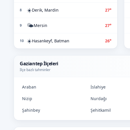
☀️
Derik, Mardin
27°
8
🌤️
Mersin
27°
9
☀️
Hasankeyf, Batman
26°
10
Gaziantep İlçeleri
İlçe bazlı tahminler
Araban
İslahiye
Nizip
Nurdağı
Şahinbey
Şehitkamil