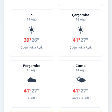
Salı
Çarşamba
11 Ağu
12 Ağu
☀️
☀️
39°
26°
41°
27°
Çoğunlukla Açık
Çoğunlukla Açık
Perşembe
Cuma
13 Ağu
14 Ağu
☁️
🌤️
41°
27°
41°
27°
Bulutlu
Parçalı Bulutlu