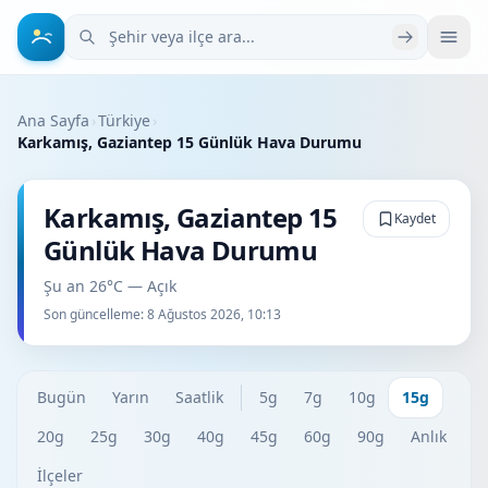
Şehir veya ilçe ara
Ana Sayfa
›
Türkiye
›
Karkamış, Gaziantep 15 Günlük Hava Durumu
Karkamış, Gaziantep 15
Kaydet
Günlük Hava Durumu
Şu an 26°C — Açık
Son güncelleme:
8 Ağustos 2026, 10:13
Bugün
Yarın
Saatlik
5g
7g
10g
15g
20g
25g
30g
40g
45g
60g
90g
Anlık
İlçeler