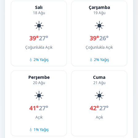
Salı
Çarşamba
18 Ağu
19 Ağu
☀️
☀️
39°
27°
39°
26°
Çoğunlukla Açık
Çoğunlukla Açık
💧 2% Yağış
💧 2% Yağış
Perşembe
Cuma
20 Ağu
21 Ağu
☀️
☀️
41°
27°
42°
27°
Açık
Açık
💧 1% Yağış