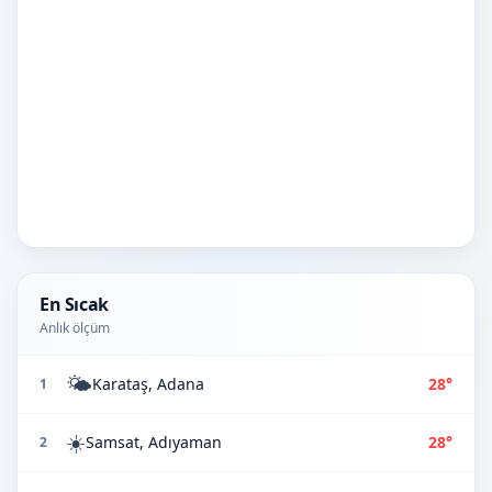
En Sıcak
Anlık ölçüm
🌤️
Karataş, Adana
28°
1
☀️
Samsat, Adıyaman
28°
2