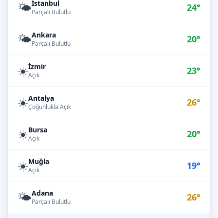
İstanbul
🌤️
24°
Parçalı Bulutlu
Ankara
🌤️
20°
Parçalı Bulutlu
İzmir
☀️
23°
Açık
Antalya
☀️
26°
Çoğunlukla Açık
Bursa
☀️
20°
Açık
Muğla
☀️
19°
Açık
Adana
🌤️
26°
Parçalı Bulutlu