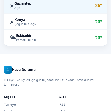
Gaziantep
☀️
26°
Açık
Konya
☀️
20°
Çoğunlukla Açık
Eskişehir
🌤️
20°
Parçalı Bulutlu
Hava Durumu
Türkiye il ve ilçeleri için günlük, saatlik ve uzun vadeli hava durumu
tahminleri.
KEŞFET
SITE
Türkiye
RSS