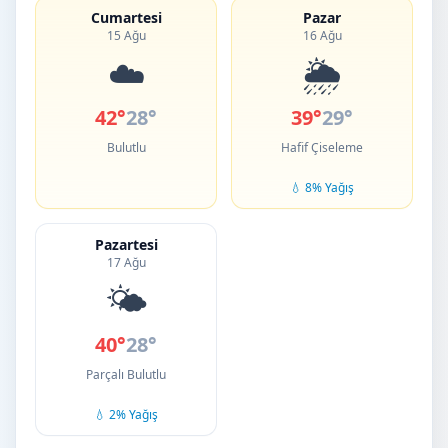
Cumartesi
Pazar
15 Ağu
16 Ağu
☁️
🌦️
42°
28°
39°
29°
Bulutlu
Hafif Çiseleme
💧 8% Yağış
Pazartesi
17 Ağu
🌤️
40°
28°
Parçalı Bulutlu
💧 2% Yağış