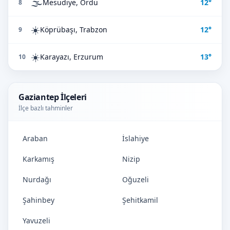
🌫️
Mesudiye, Ordu
12°
8
☀️
Köprübaşı, Trabzon
12°
9
☀️
Karayazı, Erzurum
13°
10
Gaziantep İlçeleri
İlçe bazlı tahminler
Araban
İslahiye
Karkamış
Nizip
Nurdağı
Oğuzeli
Şahinbey
Şehitkamil
Yavuzeli