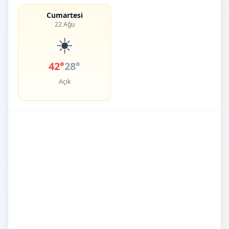
Cumartesi
22 Ağu
☀️
42°
28°
Açık