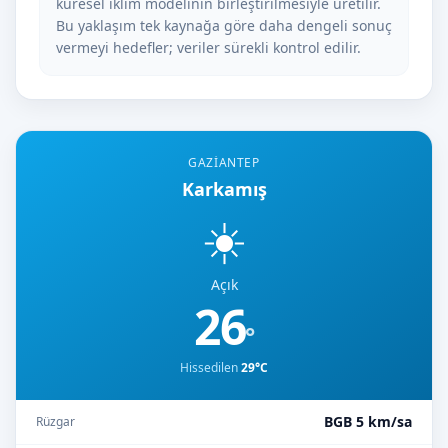
küresel iklim modelinin birleştirilmesiyle üretilir.
Bu yaklaşım tek kaynağa göre daha dengeli sonuç
vermeyi hedefler; veriler sürekli kontrol edilir.
GAZIANTEP
Karkamış
☀️
Açık
26
°
Hissedilen
29°C
BGB 5 km/sa
Rüzgar