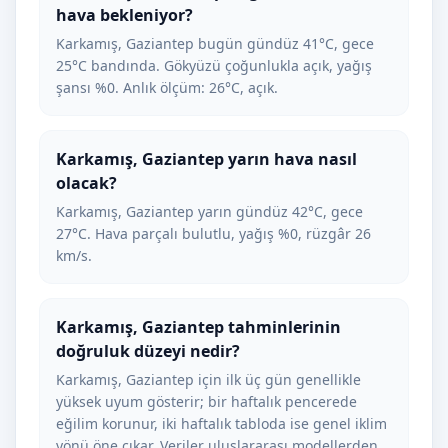
hava bekleniyor?
Karkamış, Gaziantep bugün gündüz 41°C, gece
25°C bandında. Gökyüzü çoğunlukla açık, yağış
şansı %0. Anlık ölçüm: 26°C, açık.
Karkamış, Gaziantep yarın hava nasıl
olacak?
Karkamış, Gaziantep yarın gündüz 42°C, gece
27°C. Hava parçalı bulutlu, yağış %0, rüzgâr 26
km/s.
Karkamış, Gaziantep tahminlerinin
doğruluk düzeyi nedir?
Karkamış, Gaziantep için ilk üç gün genellikle
yüksek uyum gösterir; bir haftalık pencerede
eğilim korunur, iki haftalık tabloda ise genel iklim
yönü öne çıkar. Veriler uluslararası modellerden