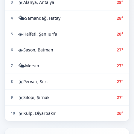
☀️
Alanya, Antalya
28°
3
🌤️
Samandağ, Hatay
28°
4
☀️
Halfeti, Şanlıurfa
28°
5
☀️
Sason, Batman
27°
6
🌤️
Mersin
27°
7
☀️
Pervari, Siirt
27°
8
☀️
Silopi, Şırnak
27°
9
☀️
Kulp, Diyarbakır
26°
10