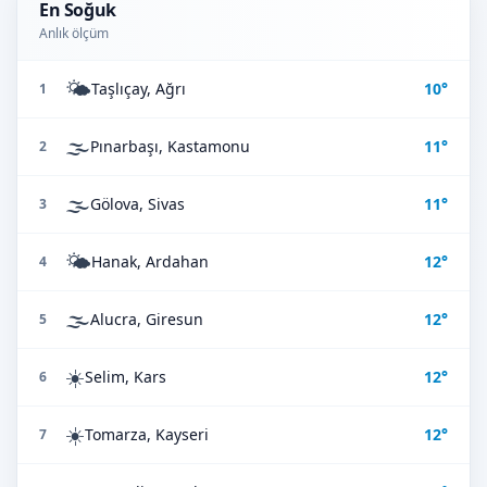
En Soğuk
Anlık ölçüm
🌤️
Taşlıçay, Ağrı
10°
1
🌫️
Pınarbaşı, Kastamonu
11°
2
🌫️
Gölova, Sivas
11°
3
🌤️
Hanak, Ardahan
12°
4
🌫️
Alucra, Giresun
12°
5
☀️
Selim, Kars
12°
6
☀️
Tomarza, Kayseri
12°
7