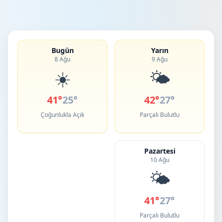
Bugün
Yarın
8 Ağu
9 Ağu
☀️
🌤️
41°
25°
42°
27°
Çoğunlukla Açık
Parçalı Bulutlu
Pazartesi
10 Ağu
🌤️
41°
27°
Parçalı Bulutlu