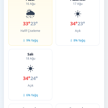
16 Ağu
17 Ağu
🌦️
☀️
33°
23°
34°
23°
Hafif Çiseleme
Açık
💧 9% Yağış
💧 8% Yağış
Salı
18 Ağu
☀️
34°
24°
Açık
💧 6% Yağış