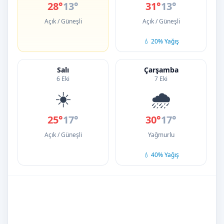
28°
13°
31°
13°
Açık / Güneşli
Açık / Güneşli
💧 20% Yağış
Salı
Çarşamba
6 Eki
7 Eki
☀️
🌧️
25°
17°
30°
17°
Açık / Güneşli
Yağmurlu
💧 40% Yağış