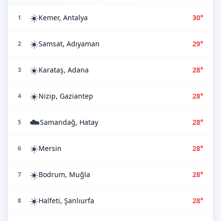
☀️
Kemer, Antalya
30°
1
☀️
Samsat, Adıyaman
29°
2
☀️
Karataş, Adana
28°
3
☀️
Nizip, Gaziantep
28°
4
☁️
Samandağ, Hatay
28°
5
☀️
Mersin
28°
6
☀️
Bodrum, Muğla
28°
7
☀️
Halfeti, Şanlıurfa
28°
8