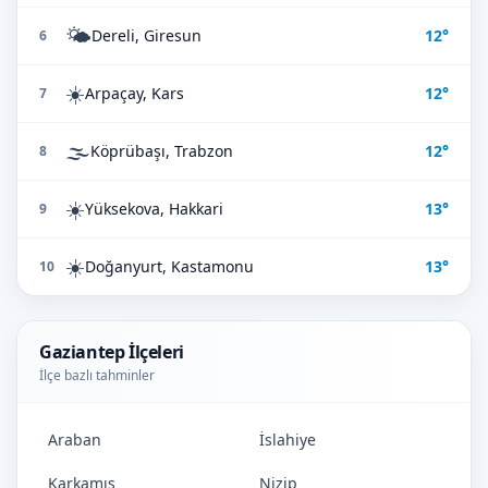
🌤️
Dereli, Giresun
12°
6
☀️
Arpaçay, Kars
12°
7
🌫️
Köprübaşı, Trabzon
12°
8
☀️
Yüksekova, Hakkari
13°
9
☀️
Doğanyurt, Kastamonu
13°
10
Gaziantep İlçeleri
İlçe bazlı tahminler
Araban
İslahiye
Karkamış
Nizip