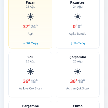
Pazar
Pazartesi
23 Ağu
24 Ağu
☀️
☀️
37°
24°
0°
0°
Açık
Açık / Bulutlu
💧 3% Yağış
💧 3% Yağış
Salı
Çarşamba
25 Ağu
26 Ağu
☀️
☀️
36°
18°
36°
18°
Açık ve Çok Sıcak
Açık ve Çok Sıcak
Perşembe
Cuma