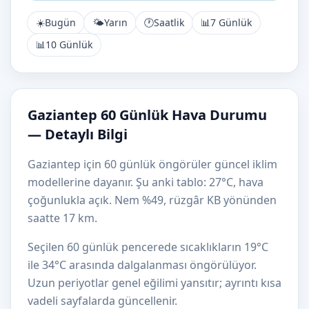
☀️
Bugün
🌤️
Yarın
🕐
Saatlik
📊
7 Günlük
📊
10 Günlük
Gaziantep 60 Günlük Hava Durumu
— Detaylı Bilgi
Gaziantep için 60 günlük öngörüler güncel iklim
modellerine dayanır. Şu anki tablo: 27°C, hava
çoğunlukla açık. Nem %49, rüzgâr KB yönünden
saatte 17 km.
Seçilen 60 günlük pencerede sıcaklıkların 19°C
ile 34°C arasında dalgalanması öngörülüyor.
Uzun periyotlar genel eğilimi yansıtır; ayrıntı kısa
vadeli sayfalarda güncellenir.