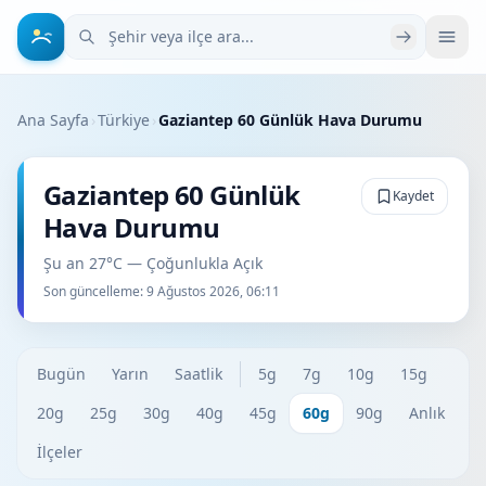
Şehir veya ilçe ara
Ana Sayfa
›
Türkiye
›
Gaziantep 60 Günlük Hava Durumu
Gaziantep 60 Günlük
Kaydet
Hava Durumu
Şu an 27°C — Çoğunlukla Açık
Son güncelleme:
9 Ağustos 2026, 06:11
Bugün
Yarın
Saatlik
5g
7g
10g
15g
20g
25g
30g
40g
45g
60g
90g
Anlık
İlçeler