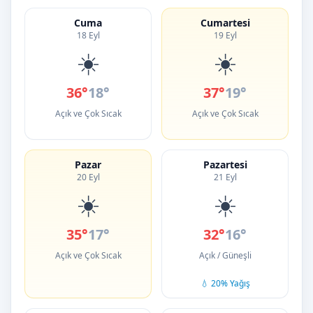
Cuma
Cumartesi
18 Eyl
19 Eyl
☀️
☀️
36°
18°
37°
19°
Açık ve Çok Sıcak
Açık ve Çok Sıcak
Pazar
Pazartesi
20 Eyl
21 Eyl
☀️
☀️
35°
17°
32°
16°
Açık ve Çok Sıcak
Açık / Güneşli
💧 20% Yağış