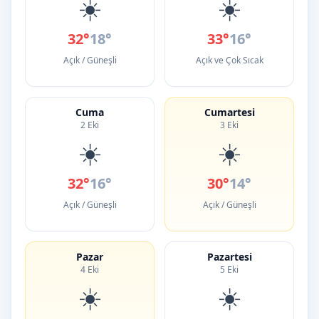
☀️
☀️
32°
18°
33°
16°
Açık / Güneşli
Açık ve Çok Sıcak
Cuma
Cumartesi
2 Eki
3 Eki
☀️
☀️
32°
16°
30°
14°
Açık / Güneşli
Açık / Güneşli
Pazar
Pazartesi
4 Eki
5 Eki
☀️
☀️