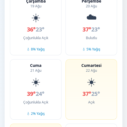
Çarşamba
Perşembe
19 Ağu
20 Ağu
☀️
☁️
36°
23°
37°
23°
Çoğunlukla Açık
Bulutlu
💧 8% Yağış
💧 5% Yağış
Cuma
Cumartesi
21 Ağu
22 Ağu
☀️
☀️
39°
24°
37°
25°
Çoğunlukla Açık
Açık
💧 2% Yağış