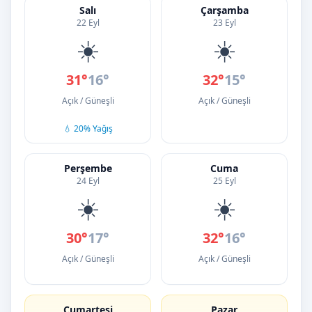
Salı
Çarşamba
22 Eyl
23 Eyl
☀️
☀️
31°
16°
32°
15°
Açık / Güneşli
Açık / Güneşli
💧 20% Yağış
Perşembe
Cuma
24 Eyl
25 Eyl
☀️
☀️
30°
17°
32°
16°
Açık / Güneşli
Açık / Güneşli
Cumartesi
Pazar