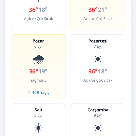
36°
18°
36°
21°
Açık ve Çok Sıcak
Açık ve Çok Sıcak
Pazar
Pazartesi
6 Eyl
7 Eyl
🌧️
☀️
36°
19°
36°
18°
Yağmurlu
Açık ve Çok Sıcak
💧 40% Yağış
Salı
Çarşamba
8 Eyl
9 Eyl
☀️
☀️