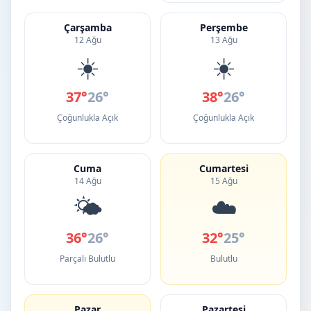
Çarşamba
Perşembe
12 Ağu
13 Ağu
☀️
☀️
37°
26°
38°
26°
Çoğunlukla Açık
Çoğunlukla Açık
Cuma
Cumartesi
14 Ağu
15 Ağu
🌤️
☁️
36°
26°
32°
25°
Parçalı Bulutlu
Bulutlu
Pazar
Pazartesi