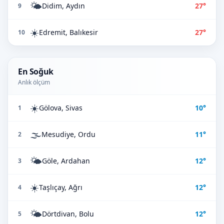
🌤️
Didim, Aydın
27°
9
☀️
Edremit, Balıkesir
27°
10
En Soğuk
Anlık ölçüm
☀️
Gölova, Sivas
10°
1
🌫️
Mesudiye, Ordu
11°
2
🌤️
Göle, Ardahan
12°
3
☀️
Taşlıçay, Ağrı
12°
4
🌤️
Dörtdivan, Bolu
12°
5