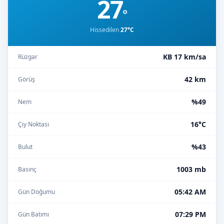
27
°
Hissedilen
27°C
KB 17 km/sa
Rüzgar
42 km
Görüş
%49
Nem
16°C
Çiy Noktası
%43
Bulut
1003 mb
Basınç
05:42 AM
Gün Doğumu
07:29 PM
Gün Batımı