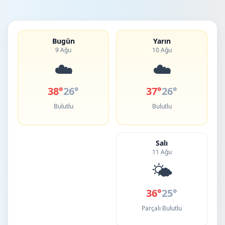
Bugün
Yarın
9 Ağu
10 Ağu
☁️
☁️
38°
26°
37°
26°
Bulutlu
Bulutlu
Salı
11 Ağu
🌤️
36°
25°
Parçalı Bulutlu