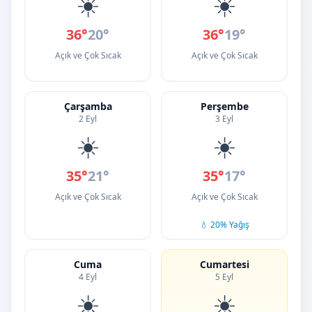
☀️
☀️
36°
20°
36°
19°
Açık ve Çok Sıcak
Açık ve Çok Sıcak
Çarşamba
Perşembe
2 Eyl
3 Eyl
☀️
☀️
35°
21°
35°
17°
Açık ve Çok Sıcak
Açık ve Çok Sıcak
💧 20% Yağış
Cuma
Cumartesi
4 Eyl
5 Eyl
☀️
☀️