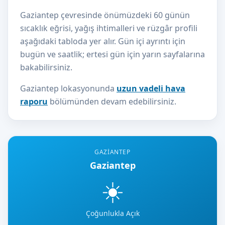
Gaziantep çevresinde önümüzdeki 60 günün
sıcaklık eğrisi, yağış ihtimalleri ve rüzgâr profili
aşağıdaki tabloda yer alır. Gün içi ayrıntı için
bugün ve saatlik; ertesi gün için yarın sayfalarına
bakabilirsiniz.
Gaziantep lokasyonunda
uzun vadeli hava
raporu
bölümünden devam edebilirsiniz.
GAZIANTEP
Gaziantep
☀️
Çoğunlukla Açık