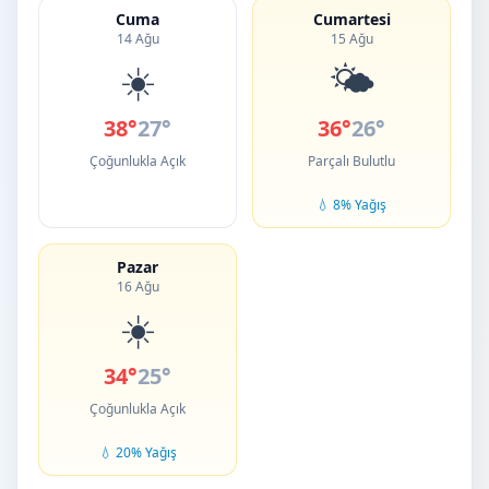
Cuma
Cumartesi
14 Ağu
15 Ağu
☀️
🌤️
38°
27°
36°
26°
Çoğunlukla Açık
Parçalı Bulutlu
💧 8% Yağış
Pazar
16 Ağu
☀️
34°
25°
Çoğunlukla Açık
💧 20% Yağış