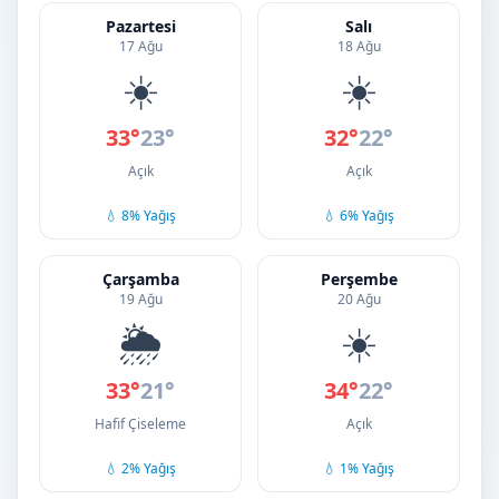
Pazartesi
Salı
17 Ağu
18 Ağu
☀️
☀️
33°
23°
32°
22°
Açık
Açık
💧 8% Yağış
💧 6% Yağış
Çarşamba
Perşembe
19 Ağu
20 Ağu
🌦️
☀️
33°
21°
34°
22°
Hafif Çiseleme
Açık
💧 2% Yağış
💧 1% Yağış