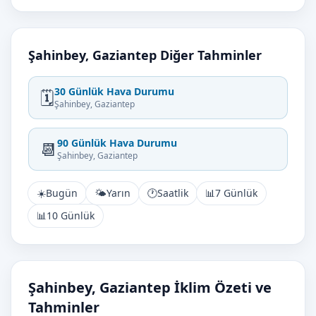
Şahinbey, Gaziantep Diğer Tahminler
30 Günlük Hava Durumu
🗓️
Şahinbey, Gaziantep
90 Günlük Hava Durumu
📆
Şahinbey, Gaziantep
☀️
Bugün
🌤️
Yarın
🕐
Saatlik
📊
7 Günlük
📊
10 Günlük
Şahinbey, Gaziantep İklim Özeti ve
Tahminler