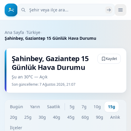
Şehir veya ilçe ara
Ana Sayfa
›
Türkiye
›
Şahinbey, Gaziantep 15 Günlük Hava Durumu
Şahinbey, Gaziantep 15
Kaydet
Günlük Hava Durumu
Şu an 30°C — Açık
Son güncelleme:
7 Ağustos 2026, 21:07
Bugün
Yarın
Saatlik
5g
7g
10g
15g
20g
25g
30g
40g
45g
60g
90g
Anlık
İlçeler