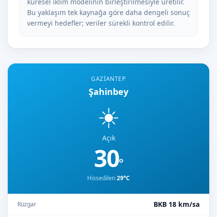
küresel iklim modelinin birleştirilmesiyle üretilir.
Bu yaklaşım tek kaynağa göre daha dengeli sonuç
vermeyi hedefler; veriler sürekli kontrol edilir.
GAZIANTEP
Şahinbey
☀️
Açık
30
°
Hissedilen
29°C
BKB 18 km/sa
Rüzgar