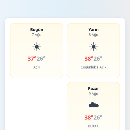
Bugün
Yarın
7 Ağu
8 Ağu
☀️
☀️
37°
26°
38°
26°
Açık
Çoğunlukla Açık
Pazar
9 Ağu
☁️
38°
26°
Bulutlu