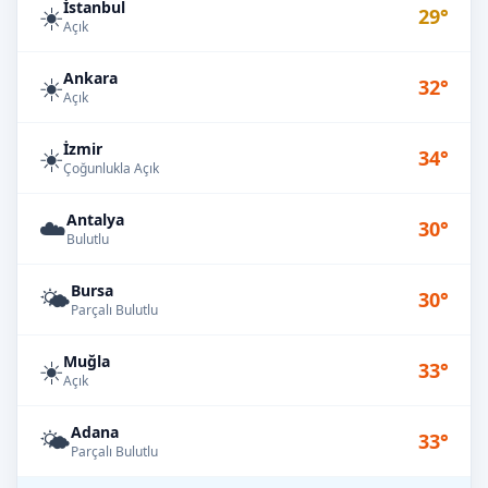
İstanbul
☀️
29°
Açık
Ankara
☀️
32°
Açık
İzmir
☀️
34°
Çoğunlukla Açık
Antalya
☁️
30°
Bulutlu
Bursa
🌤️
30°
Parçalı Bulutlu
Muğla
☀️
33°
Açık
Adana
🌤️
33°
Parçalı Bulutlu