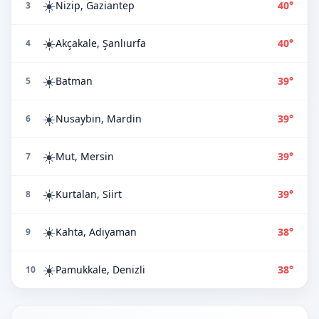
☀️
Nizip, Gaziantep
40°
3
☀️
Akçakale, Şanlıurfa
40°
4
☀️
Batman
39°
5
☀️
Nusaybin, Mardin
39°
6
☀️
Mut, Mersin
39°
7
☀️
Kurtalan, Siirt
39°
8
☀️
Kahta, Adıyaman
38°
9
☀️
Pamukkale, Denizli
38°
10