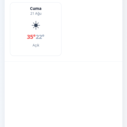
Cuma
21 Ağu
☀️
35°
22°
Açık