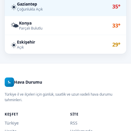
Gaziantep
☀️
35°
Çoğunlukla Açık
Konya
🌤️
33°
Parçalı Bulutlu
Eskişehir
☀️
29°
Açık
Hava Durumu
Türkiye il ve ilçeleri için günlük, saatlik ve uzun vadeli hava durumu
tahminleri.
KEŞFET
SITE
Türkiye
RSS