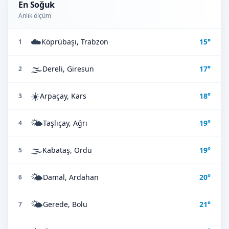
En Soğuk
Anlık ölçüm
☁️
Köprübaşı, Trabzon
15°
1
🌫️
Dereli, Giresun
17°
2
☀️
Arpaçay, Kars
18°
3
🌤️
Taşlıçay, Ağrı
19°
4
🌫️
Kabataş, Ordu
19°
5
🌤️
Damal, Ardahan
20°
6
🌤️
Gerede, Bolu
21°
7