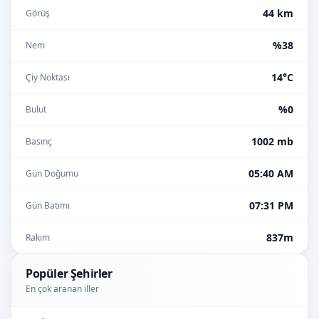
44 km
Görüş
%38
Nem
14°C
Çiy Noktası
%0
Bulut
1002 mb
Basınç
05:40 AM
Gün Doğumu
07:31 PM
Gün Batımı
837m
Rakım
Popüler Şehirler
En çok aranan iller