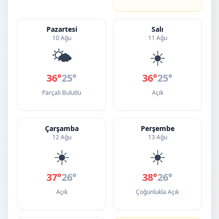
Pazartesi
Salı
10 Ağu
11 Ağu
🌤️
☀️
36°
25°
36°
25°
Parçalı Bulutlu
Açık
Çarşamba
Perşembe
12 Ağu
13 Ağu
☀️
☀️
37°
26°
38°
26°
Açık
Çoğunlukla Açık