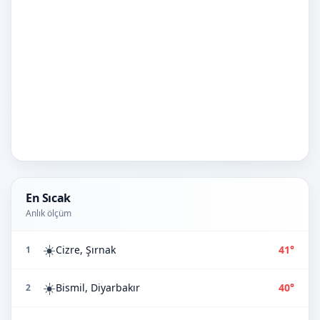
En Sıcak
Anlık ölçüm
☀️
Cizre, Şırnak
41°
1
☀️
Bismil, Diyarbakır
40°
2