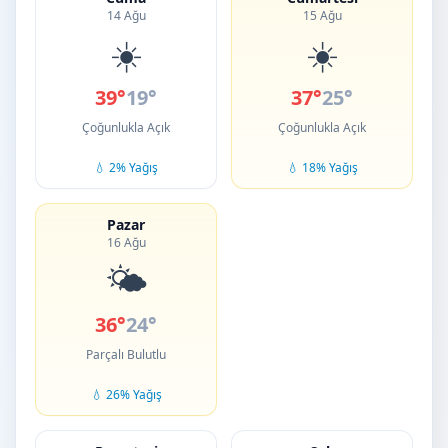
14 Ağu
15 Ağu
☀️
☀️
39°
19°
37°
25°
Çoğunlukla Açık
Çoğunlukla Açık
💧 2% Yağış
💧 18% Yağış
Pazar
16 Ağu
🌤️
36°
24°
Parçalı Bulutlu
💧 26% Yağış