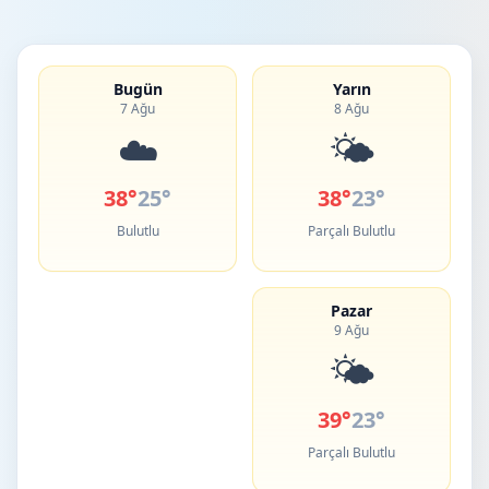
Bugün
Yarın
7 Ağu
8 Ağu
☁️
🌤️
38°
25°
38°
23°
Bulutlu
Parçalı Bulutlu
Pazar
9 Ağu
🌤️
39°
23°
Parçalı Bulutlu