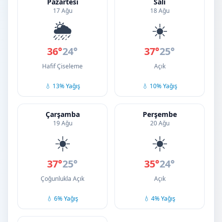
Pazartesi
Salı
17 Ağu
18 Ağu
🌦️
☀️
36°
24°
37°
25°
Hafif Çiseleme
Açık
💧 13% Yağış
💧 10% Yağış
Çarşamba
Perşembe
19 Ağu
20 Ağu
☀️
☀️
37°
25°
35°
24°
Çoğunlukla Açık
Açık
💧 6% Yağış
💧 4% Yağış