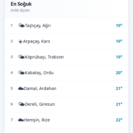
En Soğuk
Anlık ölçüm
🌤️
Taşlıçay, Ağrı
19°
1
☀️
Arpaçay, Kars
19°
2
🌤️
Köprübaşı, Trabzon
19°
3
🌤️
Kabataş, Ordu
20°
4
☁️
Damal, Ardahan
21°
5
🌤️
Dereli, Giresun
21°
6
☁️
Hemşin, Rize
22°
7