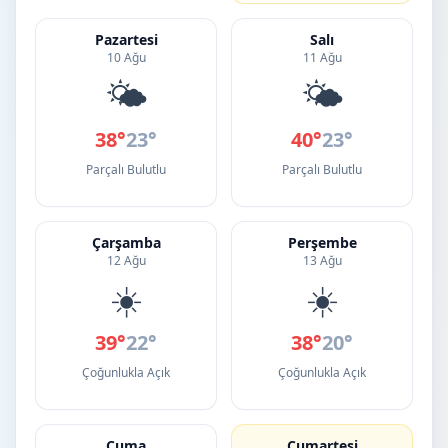
Pazartesi
Salı
10 Ağu
11 Ağu
🌤️
🌤️
38°
23°
40°
23°
Parçalı Bulutlu
Parçalı Bulutlu
Çarşamba
Perşembe
12 Ağu
13 Ağu
☀️
☀️
39°
22°
38°
20°
Çoğunlukla Açık
Çoğunlukla Açık
Cuma
Cumartesi