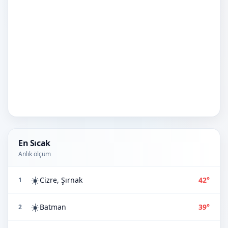
En Sıcak
Anlık ölçüm
☀️
Cizre, Şırnak
42°
1
☀️
Batman
39°
2