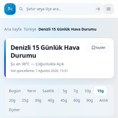
Şehir veya ilçe ara
Ana Sayfa
›
Türkiye
›
Denizli 15 Günlük Hava Durumu
Denizli 15 Günlük Hava
Kaydet
Durumu
Şu an 36°C — Çoğunlukla Açık
Son güncelleme:
7 Ağustos 2026, 15:31
Bugün
Yarın
Saatlik
5g
7g
10g
15g
20g
25g
30g
40g
45g
60g
90g
Anlık
İlçeler