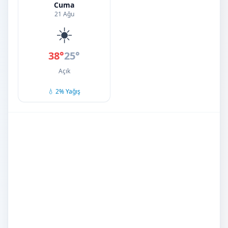
Cuma
21 Ağu
☀️
38°
25°
Açık
💧 2% Yağış