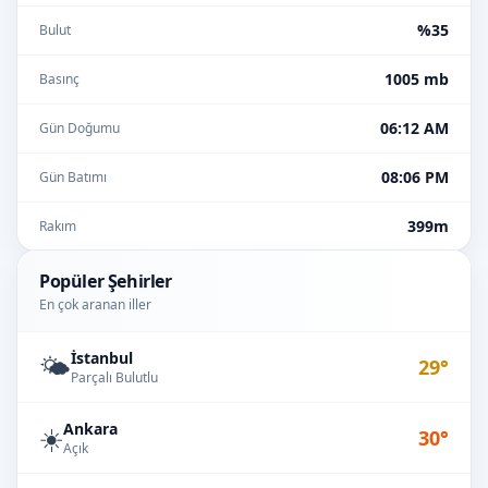
%35
Bulut
1005 mb
Basınç
06:12 AM
Gün Doğumu
08:06 PM
Gün Batımı
399m
Rakım
Popüler Şehirler
En çok aranan iller
İstanbul
🌤️
29°
Parçalı Bulutlu
Ankara
☀️
30°
Açık