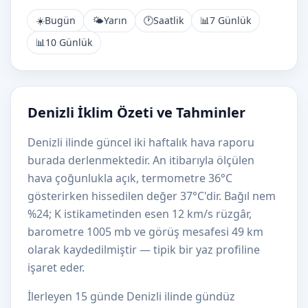
☀️
Bugün
🌤️
Yarın
🕐
Saatlik
📊
7 Günlük
📊
10 Günlük
Denizli İklim Özeti ve Tahminler
Denizli ilinde güncel iki haftalık hava raporu
burada derlenmektedir. An itibarıyla ölçülen
hava çoğunlukla açık, termometre 36°C
gösterirken hissedilen değer 37°C'dir. Bağıl nem
%24; K istikametinden esen 12 km/s rüzgâr,
barometre 1005 mb ve görüş mesafesi 49 km
olarak kaydedilmiştir — tipik bir yaz profiline
işaret eder.
İlerleyen 15 günde Denizli ilinde gündüz