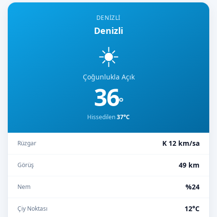
DENIZLI
Denizli
☀️
Çoğunlukla Açık
36
°
Hissedilen
37°C
K 12 km/sa
Rüzgar
49 km
Görüş
%24
Nem
12°C
Çiy Noktası