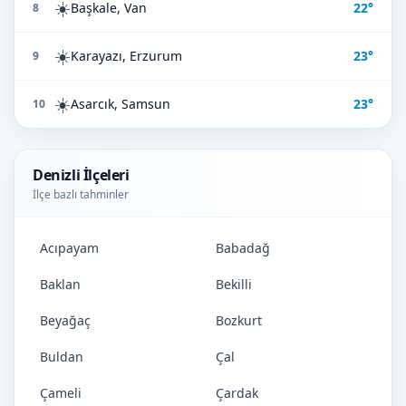
☀️
Başkale, Van
22°
8
☀️
Karayazı, Erzurum
23°
9
☀️
Asarcık, Samsun
23°
10
Denizli İlçeleri
İlçe bazlı tahminler
Acıpayam
Babadağ
Baklan
Bekilli
Beyağaç
Bozkurt
Buldan
Çal
Çameli
Çardak