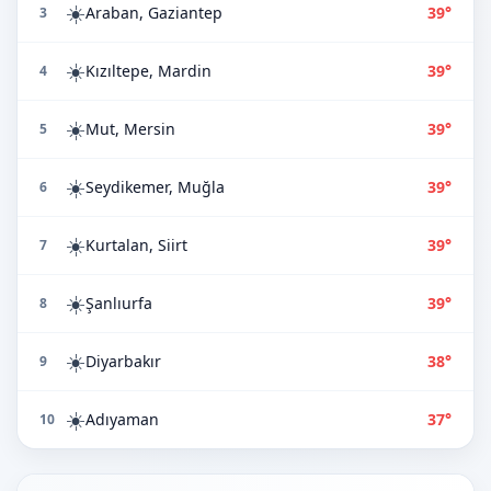
☀️
Araban, Gaziantep
39°
3
☀️
Kızıltepe, Mardin
39°
4
☀️
Mut, Mersin
39°
5
☀️
Seydikemer, Muğla
39°
6
☀️
Kurtalan, Siirt
39°
7
☀️
Şanlıurfa
39°
8
☀️
Diyarbakır
38°
9
☀️
Adıyaman
37°
10