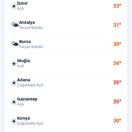
İzmir
☀️
33°
Açık
Antalya
🌤️
31°
Parçalı Bulutlu
Bursa
🌤️
30°
Parçalı Bulutlu
Muğla
☀️
34°
Açık
Adana
☀️
35°
Çoğunlukla Açık
Gaziantep
☀️
35°
Açık
Konya
☀️
30°
Çoğunlukla Açık