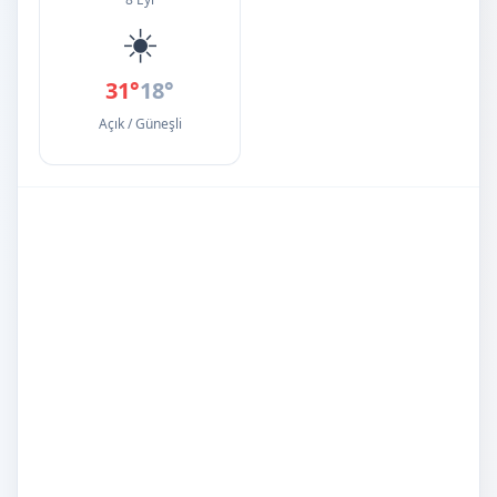
☀️
31°
18°
Açık / Güneşli