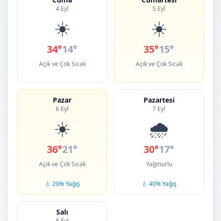
4 Eyl
5 Eyl
☀️
☀️
34°
14°
35°
15°
Açık ve Çok Sıcak
Açık ve Çok Sıcak
Pazar
Pazartesi
6 Eyl
7 Eyl
☀️
🌧️
36°
21°
30°
17°
Açık ve Çok Sıcak
Yağmurlu
💧 20% Yağış
💧 40% Yağış
Salı
8 Eyl