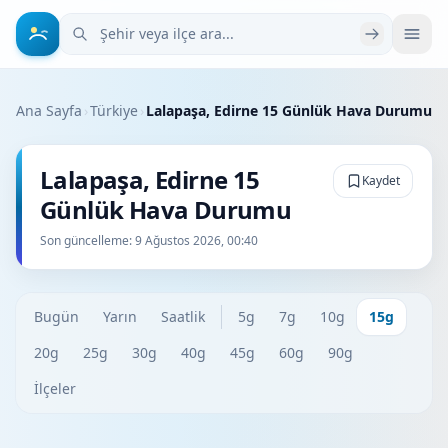
Şehir veya ilçe ara
Ana Sayfa
›
Türkiye
›
Lalapaşa, Edirne 15 Günlük Hava Durumu
Lalapaşa, Edirne 15
Kaydet
Günlük Hava Durumu
Son güncelleme:
9 Ağustos 2026, 00:40
Bugün
Yarın
Saatlik
5g
7g
10g
15g
20g
25g
30g
40g
45g
60g
90g
İlçeler