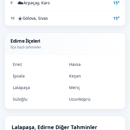
☁️
Arpaçay, Kars
15°
9
☀️
Gölova, Sivas
15°
10
Edirne İlçeleri
İlçe bazlı tahminler
Enez
Havsa
İpsala
Keşan
Lalapaşa
Meriç
Süloğlu
Uzunköprü
Lalapaşa, Edirne Diğer Tahminler