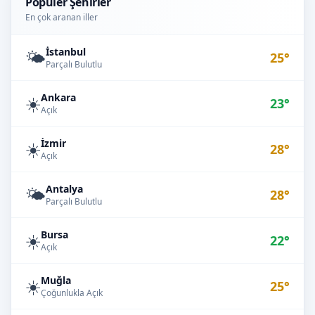
Popüler Şehirler
En çok aranan iller
İstanbul
🌤️
25°
Parçalı Bulutlu
Ankara
☀️
23°
Açık
İzmir
☀️
28°
Açık
Antalya
🌤️
28°
Parçalı Bulutlu
Bursa
☀️
22°
Açık
Muğla
☀️
25°
Çoğunlukla Açık