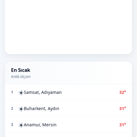
En Sıcak
Anlık ölçüm
☀️
Samsat, Adıyaman
32°
1
☀️
Buharkent, Aydın
31°
2
☀️
Anamur, Mersin
31°
3