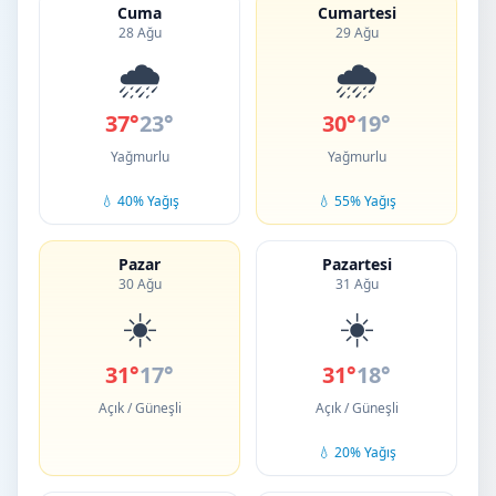
Cuma
Cumartesi
28 Ağu
29 Ağu
🌧️
🌧️
37°
23°
30°
19°
Yağmurlu
Yağmurlu
💧 40% Yağış
💧 55% Yağış
Pazar
Pazartesi
30 Ağu
31 Ağu
☀️
☀️
31°
17°
31°
18°
Açık / Güneşli
Açık / Güneşli
💧 20% Yağış