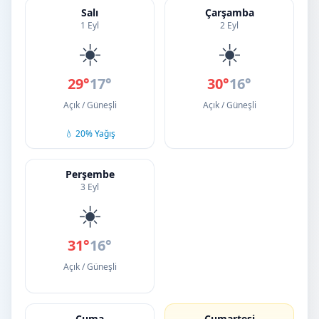
Salı
Çarşamba
1 Eyl
2 Eyl
☀️
☀️
29°
17°
30°
16°
Açık / Güneşli
Açık / Güneşli
💧 20% Yağış
Perşembe
3 Eyl
☀️
31°
16°
Açık / Güneşli
Cuma
Cumartesi