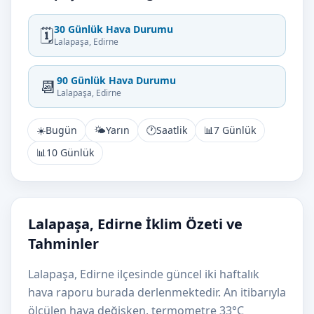
30 Günlük Hava Durumu
🗓️
Lalapaşa, Edirne
90 Günlük Hava Durumu
📆
Lalapaşa, Edirne
☀️
Bugün
🌤️
Yarın
🕐
Saatlik
📊
7 Günlük
📊
10 Günlük
Lalapaşa, Edirne İklim Özeti ve
Tahminler
Lalapaşa, Edirne ilçesinde güncel iki haftalık
hava raporu burada derlenmektedir. An itibarıyla
ölçülen hava değişken, termometre 33°C