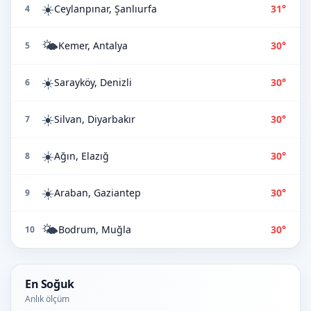
☀️
Ceylanpınar, Şanlıurfa
31°
4
🌤️
Kemer, Antalya
30°
5
☀️
Sarayköy, Denizli
30°
6
☀️
Silvan, Diyarbakır
30°
7
☀️
Ağın, Elazığ
30°
8
☀️
Araban, Gaziantep
30°
9
🌤️
Bodrum, Muğla
30°
10
En Soğuk
Anlık ölçüm