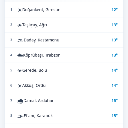
☀️
Doğankent, Giresun
12°
1
☀️
Taşlıçay, Ağrı
13°
2
🌫️
Daday, Kastamonu
13°
3
☁️
Köprübaşı, Trabzon
13°
4
☀️
Gerede, Bolu
14°
5
☀️
Akkuş, Ordu
14°
6
🌧️
Damal, Ardahan
15°
7
🌫️
Eflani, Karabük
15°
8