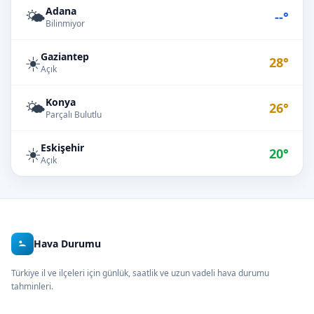
Adana
🌤️
--°
Bilinmiyor
Gaziantep
☀️
28°
Açık
Konya
🌤️
26°
Parçalı Bulutlu
Eskişehir
☀️
20°
Açık
Hava Durumu
Türkiye il ve ilçeleri için günlük, saatlik ve uzun vadeli hava durumu
tahminleri.