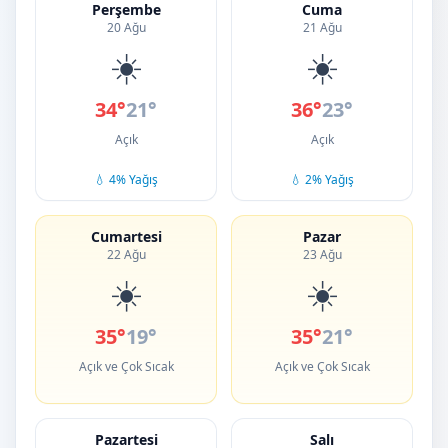
Perşembe
Cuma
20 Ağu
21 Ağu
☀️
☀️
34°
21°
36°
23°
Açık
Açık
💧 4% Yağış
💧 2% Yağış
Cumartesi
Pazar
22 Ağu
23 Ağu
☀️
☀️
35°
19°
35°
21°
Açık ve Çok Sıcak
Açık ve Çok Sıcak
Pazartesi
Salı