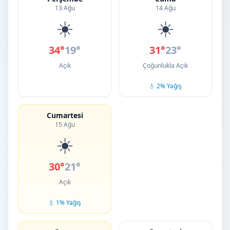
13 Ağu
14 Ağu
☀️
☀️
34°
19°
31°
23°
Açık
Çoğunlukla Açık
💧 2% Yağış
Cumartesi
15 Ağu
☀️
30°
21°
Açık
💧 1% Yağış