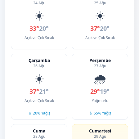
24 Ağu
25 Ağu
☀️
☀️
33°
20°
37°
20°
Açık ve Çok Sıcak
Açık ve Çok Sıcak
Çarşamba
Perşembe
26 Ağu
27 Ağu
☀️
🌧️
37°
21°
29°
19°
Açık ve Çok Sıcak
Yağmurlu
💧 20% Yağış
💧 55% Yağış
Cuma
Cumartesi
28 Ağu
29 Ağu