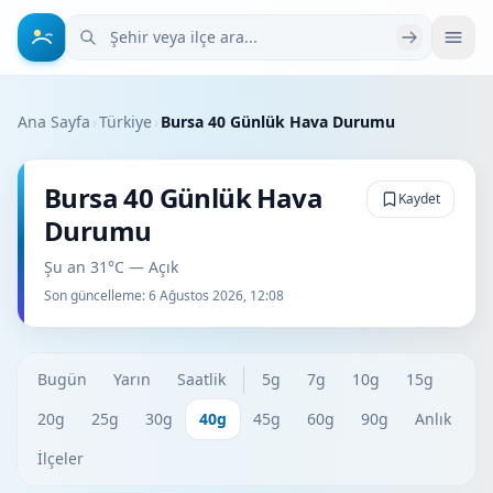
Şehir veya ilçe ara
Ana Sayfa
›
Türkiye
›
Bursa 40 Günlük Hava Durumu
Bursa 40 Günlük Hava
Kaydet
Durumu
Şu an 31°C — Açık
Son güncelleme:
6 Ağustos 2026, 12:08
Bugün
Yarın
Saatlik
5g
7g
10g
15g
20g
25g
30g
40g
45g
60g
90g
Anlık
İlçeler