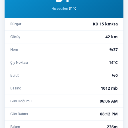
Hissedilen
31°C
KD 15 km/sa
Rüzgar
42 km
Görüş
%37
Nem
14°C
Çiy Noktası
%0
Bulut
1012 mb
Basınç
06:06 AM
Gün Doğumu
08:12 PM
Gün Batımı
236m
Rakım