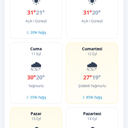
31°
21°
31°
20°
Açık / Güneşli
Açık / Güneşli
💧 20% Yağış
Cuma
Cumartesi
11 Eyl
12 Eyl
🌧️
🌧️
30°
20°
27°
19°
Yağmurlu
Şiddetli Yağmurlu
💧 55% Yağış
💧 85% Yağış
Pazar
Pazartesi
13 Eyl
14 Eyl