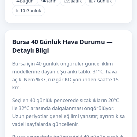
☀️
Bugün
🌤️
Yarın
🕐
Saatlik
📊
7 Günlük
📊
10 Günlük
Bursa 40 Günlük Hava Durumu —
Detaylı Bilgi
Bursa için 40 günlük öngörüler güncel iklim
modellerine dayanır. Şu anki tablo: 31°C, hava
açık. Nem %37, rüzgâr KD yönünden saatte 15
km.
Seçilen 40 günlük pencerede sıcaklıkların 20°C
ile 32°C arasında dalgalanması öngörülüyor.
Uzun periyotlar genel eğilimi yansıtır; ayrıntı kısa
vadeli sayfalarda güncellenir.