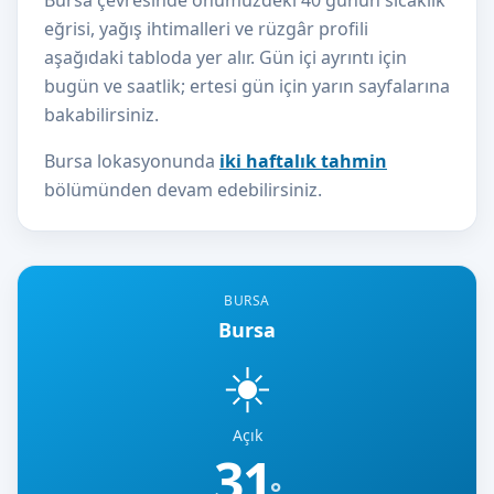
Bursa çevresinde önümüzdeki 40 günün sıcaklık
eğrisi, yağış ihtimalleri ve rüzgâr profili
aşağıdaki tabloda yer alır. Gün içi ayrıntı için
bugün ve saatlik; ertesi gün için yarın sayfalarına
bakabilirsiniz.
Bursa lokasyonunda
iki haftalık tahmin
bölümünden devam edebilirsiniz.
BURSA
Bursa
☀️
Açık
31
°