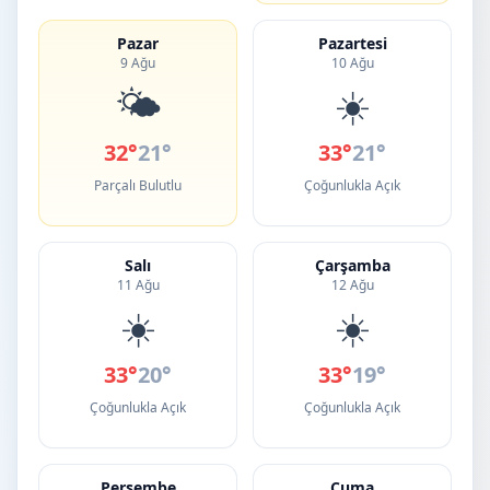
Pazar
Pazartesi
9 Ağu
10 Ağu
🌤️
☀️
32°
21°
33°
21°
Parçalı Bulutlu
Çoğunlukla Açık
Salı
Çarşamba
11 Ağu
12 Ağu
☀️
☀️
33°
20°
33°
19°
Çoğunlukla Açık
Çoğunlukla Açık
Perşembe
Cuma