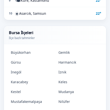
🌤️
Küre, Kastamonu
22°
9
☀️
Asarcık, Samsun
22°
10
Bursa İlçeleri
İlçe bazlı tahminler
Büyükorhan
Gemlik
Gürsu
Harmancık
İnegöl
İznik
Karacabey
Keles
Kestel
Mudanya
Mustafakemalpaşa
Nilüfer