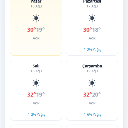
Pazar
Pazartesi
16 Ağu
17 Ağu
☀️
☀️
30°
19°
30°
18°
Açık
Açık
💧 2% Yağış
Salı
Çarşamba
18 Ağu
19 Ağu
☀️
☀️
32°
19°
32°
20°
Açık
Açık
💧 2% Yağış
💧 6% Yağış