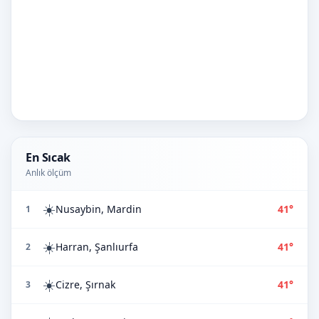
En Sıcak
Anlık ölçüm
☀️
Nusaybin, Mardin
41°
1
☀️
Harran, Şanlıurfa
41°
2
☀️
Cizre, Şırnak
41°
3