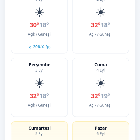
☀️
☀️
30°
18°
32°
18°
Açık / Güneşli
Açık / Güneşli
💧 20% Yağış
Perşembe
Cuma
3 Eyl
4 Eyl
☀️
☀️
32°
18°
32°
19°
Açık / Güneşli
Açık / Güneşli
Cumartesi
Pazar
5 Eyl
6 Eyl