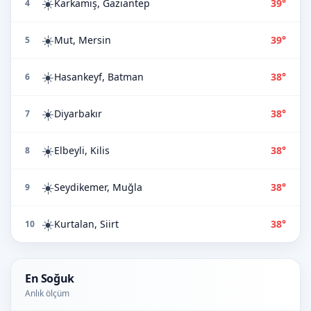
☀️
Karkamış, Gaziantep
39°
4
☀️
Mut, Mersin
39°
5
☀️
Hasankeyf, Batman
38°
6
☀️
Diyarbakır
38°
7
☀️
Elbeyli, Kilis
38°
8
☀️
Seydikemer, Muğla
38°
9
☀️
Kurtalan, Siirt
38°
10
En Soğuk
Anlık ölçüm