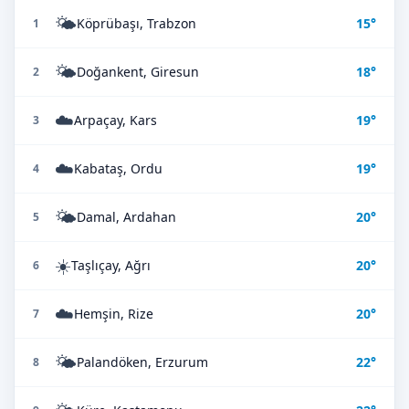
🌤️
Köprübaşı, Trabzon
15°
1
🌤️
Doğankent, Giresun
18°
2
☁️
Arpaçay, Kars
19°
3
☁️
Kabataş, Ordu
19°
4
🌤️
Damal, Ardahan
20°
5
☀️
Taşlıçay, Ağrı
20°
6
☁️
Hemşin, Rize
20°
7
🌤️
Palandöken, Erzurum
22°
8