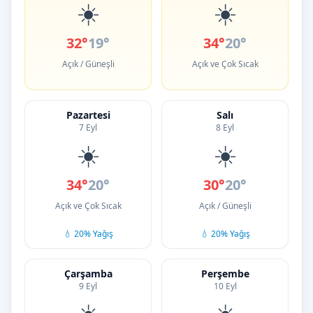
☀️
☀️
32°
19°
34°
20°
Açık / Güneşli
Açık ve Çok Sıcak
Pazartesi
Salı
7 Eyl
8 Eyl
☀️
☀️
34°
20°
30°
20°
Açık ve Çok Sıcak
Açık / Güneşli
💧 20% Yağış
💧 20% Yağış
Çarşamba
Perşembe
9 Eyl
10 Eyl
☀️
☀️