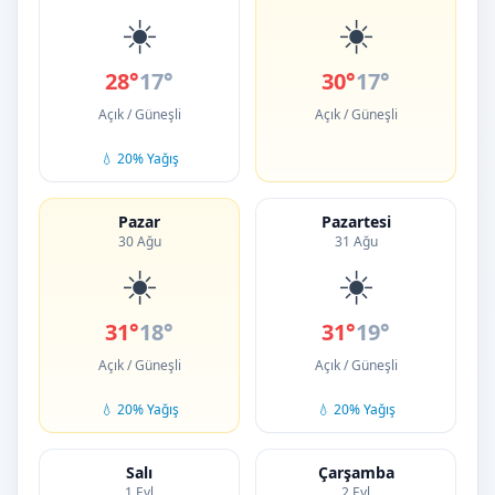
☀️
☀️
28°
17°
30°
17°
Açık / Güneşli
Açık / Güneşli
💧 20% Yağış
Pazar
Pazartesi
30 Ağu
31 Ağu
☀️
☀️
31°
18°
31°
19°
Açık / Güneşli
Açık / Güneşli
💧 20% Yağış
💧 20% Yağış
Salı
Çarşamba
1 Eyl
2 Eyl