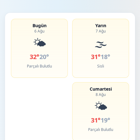
Bugün
Yarın
6 Ağu
7 Ağu
🌤️
🌫️
32°
20°
31°
18°
Parçalı Bulutlu
Sisli
Cumartesi
8 Ağu
🌤️
31°
19°
Parçalı Bulutlu