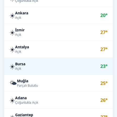
Çoğunlukla Açık
Ankara
☀️
20°
Açık
İzmir
☀️
27°
Açık
Antalya
☀️
27°
Açık
Bursa
☀️
23°
Açık
Muğla
🌤️
25°
Parçalı Bulutlu
Adana
☀️
26°
Çoğunlukla Açık
Gaziantep
☀️