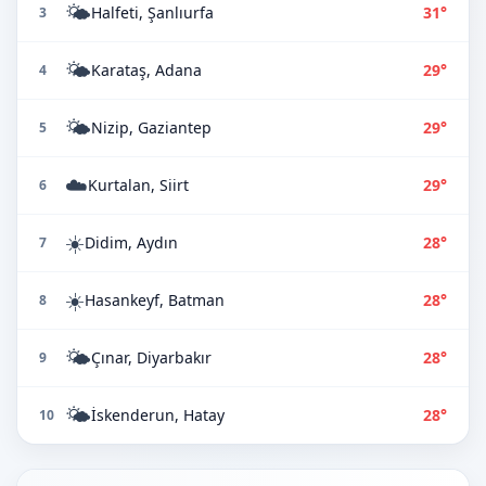
🌤️
Halfeti, Şanlıurfa
31°
3
🌤️
Karataş, Adana
29°
4
🌤️
Nizip, Gaziantep
29°
5
☁️
Kurtalan, Siirt
29°
6
☀️
Didim, Aydın
28°
7
☀️
Hasankeyf, Batman
28°
8
🌤️
Çınar, Diyarbakır
28°
9
🌤️
İskenderun, Hatay
28°
10