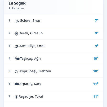
En Soğuk
Anlık ölçüm
🌫️
Gölova, Sivas
7°
1
☀️
Dereli, Giresun
9°
2
🌫️
Mesudiye, Ordu
9°
3
🌤️
Taşlıçay, Ağrı
10°
4
🌫️
Köprübaşı, Trabzon
10°
5
☁️
Arpaçay, Kars
11°
6
☀️
Reşadiye, Tokat
11°
7