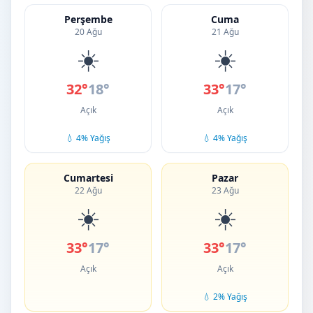
Perşembe
Cuma
20 Ağu
21 Ağu
☀️
☀️
32°
18°
33°
17°
Açık
Açık
💧 4% Yağış
💧 4% Yağış
Cumartesi
Pazar
22 Ağu
23 Ağu
☀️
☀️
33°
17°
33°
17°
Açık
Açık
💧 2% Yağış