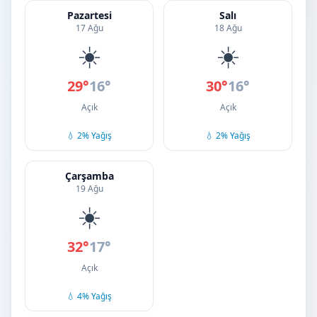
Pazartesi
Salı
17 Ağu
18 Ağu
☀️
☀️
29°
16°
30°
16°
Açık
Açık
💧 2% Yağış
💧 2% Yağış
Çarşamba
19 Ağu
☀️
32°
17°
Açık
💧 4% Yağış