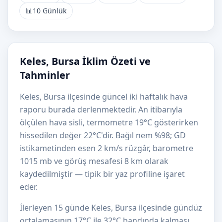
📊
10 Günlük
Keles, Bursa İklim Özeti ve
Tahminler
Keles, Bursa ilçesinde güncel iki haftalık hava
raporu burada derlenmektedir. An itibarıyla
ölçülen hava sisli, termometre 19°C gösterirken
hissedilen değer 22°C'dir. Bağıl nem %98; GD
istikametinden esen 2 km/s rüzgâr, barometre
1015 mb ve görüş mesafesi 8 km olarak
kaydedilmiştir — tipik bir yaz profiline işaret
eder.
İlerleyen 15 günde Keles, Bursa ilçesinde gündüz
ortalamasının 17°C ile 32°C bandında kalması