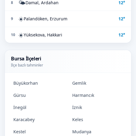
🌤️
Damal, Ardahan
12°
8
☀️
Palandöken, Erzurum
12°
9
☀️
Yüksekova, Hakkari
12°
10
Bursa İlçeleri
İlçe bazlı tahminler
Büyükorhan
Gemlik
Gürsu
Harmancık
İnegöl
İznik
Karacabey
Keles
Kestel
Mudanya