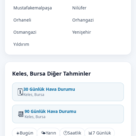
Mustafakemalpaşa
Nilüfer
Orhaneli
Orhangazi
Osmangazi
Yenişehir
Yıldırım
Keles, Bursa Diğer Tahminler
30 Günlük Hava Durumu
🗓️
Keles, Bursa
90 Günlük Hava Durumu
📆
Keles, Bursa
☀️
Bugün
🌤️
Yarın
🕐
Saatlik
📊
7 Günlük