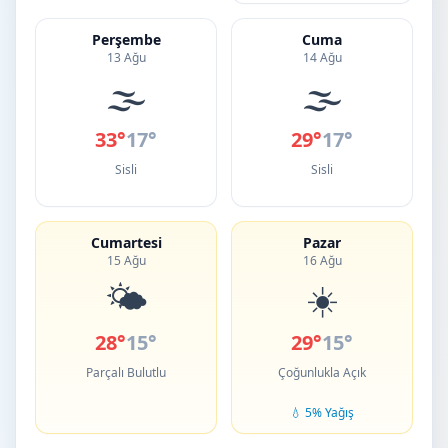
Perşembe
Cuma
13 Ağu
14 Ağu
🌫️
🌫️
33°
17°
29°
17°
Sisli
Sisli
Cumartesi
Pazar
15 Ağu
16 Ağu
🌤️
☀️
28°
15°
29°
15°
Parçalı Bulutlu
Çoğunlukla Açık
💧 5% Yağış