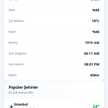
%98
Nem
19°C
Çiy Noktası
%66
Bulut
1015 mb
Basınç
06:11 AM
Gün Doğumu
08:07 PM
Gün Batımı
459m
Rakım
Popüler Şehirler
En çok aranan iller
İstanbul
☀️
24°