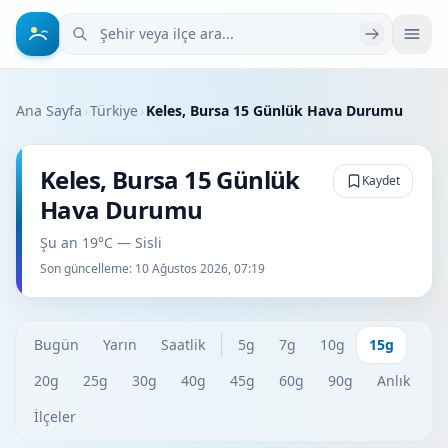
Şehir veya ilçe ara
Ana Sayfa
›
Türkiye
›
Keles, Bursa 15 Günlük Hava Durumu
Keles, Bursa 15 Günlük
Kaydet
Hava Durumu
Şu an 19°C — Sisli
Son güncelleme:
10 Ağustos 2026, 07:19
Bugün
Yarın
Saatlik
5g
7g
10g
15g
20g
25g
30g
40g
45g
60g
90g
Anlık
İlçeler