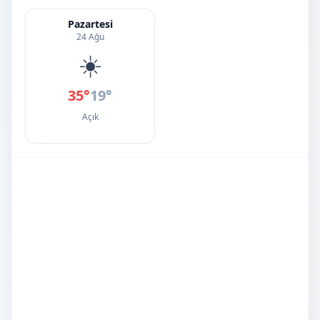
Pazartesi
24 Ağu
☀️
35°
19°
Açık