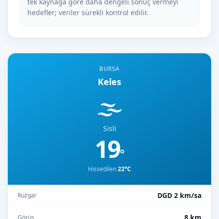
tek kaynağa göre daha dengeli sonuç vermeyi
hedefler; veriler sürekli kontrol edilir.
BURSA
Keles
🌫️
Sisli
19
°
Hissedilen
22°C
DGD 2 km/sa
Rüzgar
8 km
Görüş