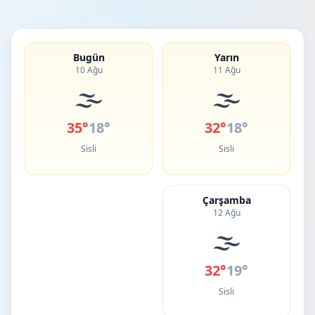
Bugün
Yarın
10 Ağu
11 Ağu
🌫️
🌫️
35°
18°
32°
18°
Sisli
Sisli
Çarşamba
12 Ağu
🌫️
32°
19°
Sisli