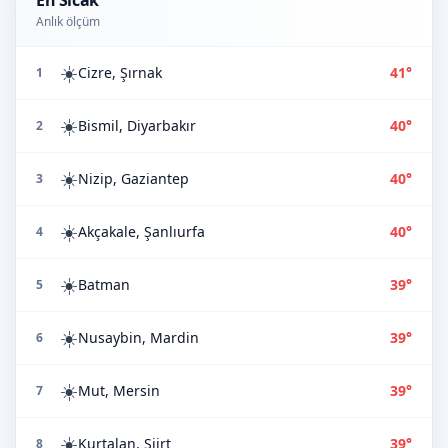
En Sıcak
Anlık ölçüm
☀️
Cizre, Şırnak
41°
1
☀️
Bismil, Diyarbakır
40°
2
☀️
Nizip, Gaziantep
40°
3
☀️
Akçakale, Şanlıurfa
40°
4
☀️
Batman
39°
5
☀️
Nusaybin, Mardin
39°
6
☀️
Mut, Mersin
39°
7
☀️
Kurtalan, Siirt
39°
8