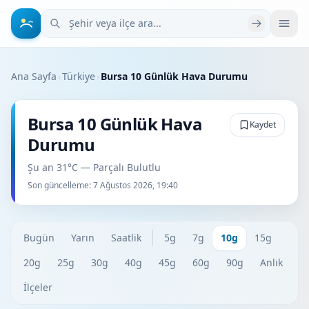
Şehir veya ilçe ara
Ana Sayfa
›
Türkiye
›
Bursa 10 Günlük Hava Durumu
Bursa 10 Günlük Hava
Kaydet
Durumu
Şu an 31°C — Parçalı Bulutlu
Son güncelleme:
7 Ağustos 2026, 19:40
Bugün
Yarın
Saatlik
5g
7g
10g
15g
20g
25g
30g
40g
45g
60g
90g
Anlık
İlçeler