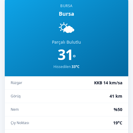
BURSA
Bursa
🌤️
Parçalı Bulutlu
31
°
Hissedilen
33°C
KKB 14 km/sa
Rüzgar
41 km
Görüş
%50
Nem
19°C
Çiy Noktası