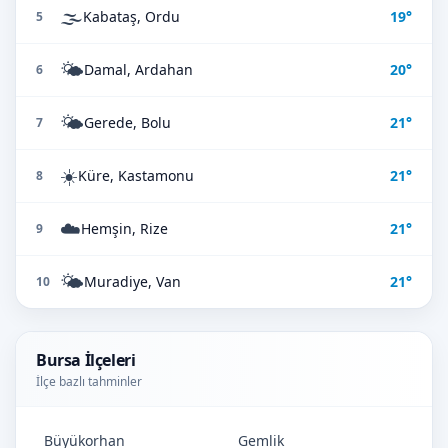
🌫️
Kabataş, Ordu
19°
5
🌤️
Damal, Ardahan
20°
6
🌤️
Gerede, Bolu
21°
7
☀️
Küre, Kastamonu
21°
8
☁️
Hemşin, Rize
21°
9
🌤️
Muradiye, Van
21°
10
Bursa İlçeleri
İlçe bazlı tahminler
Büyükorhan
Gemlik