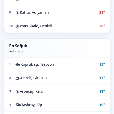
☀️
Kahta, Adıyaman
38°
9
☀️
Pamukkale, Denizli
38°
10
En Soğuk
Anlık ölçüm
☁️
Köprübaşı, Trabzon
15°
1
🌫️
Dereli, Giresun
17°
2
☀️
Arpaçay, Kars
18°
3
🌤️
Taşlıçay, Ağrı
19°
4