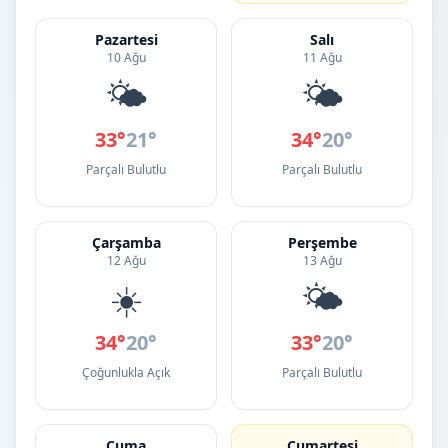
Pazartesi
Salı
10 Ağu
11 Ağu
🌤️
🌤️
33°
21°
34°
20°
Parçalı Bulutlu
Parçalı Bulutlu
Çarşamba
Perşembe
12 Ağu
13 Ağu
☀️
🌤️
34°
20°
33°
20°
Çoğunlukla Açık
Parçalı Bulutlu
Cuma
Cumartesi