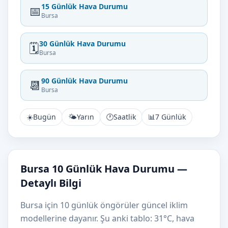
15 Günlük Hava Durumu
📅
Bursa
30 Günlük Hava Durumu
🗓️
Bursa
90 Günlük Hava Durumu
📆
Bursa
☀️
Bugün
🌤️
Yarın
🕐
Saatlik
📊
7 Günlük
Bursa 10 Günlük Hava Durumu —
Detaylı Bilgi
Bursa için 10 günlük öngörüler güncel iklim
modellerine dayanır. Şu anki tablo: 31°C, hava