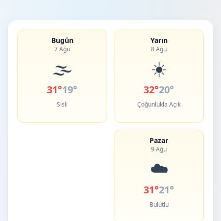
Bugün
Yarın
7 Ağu
8 Ağu
🌫️
☀️
31°
19°
32°
20°
Sisli
Çoğunlukla Açık
Pazar
9 Ağu
☁️
31°
21°
Bulutlu