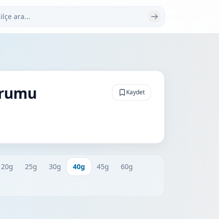
 ara
urumu
Kaydet
20g
25g
30g
40g
45g
60g