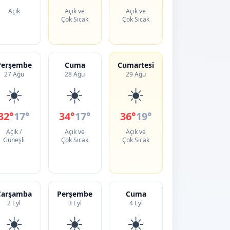
Açık
Açık ve
Açık ve
Çok Sıcak
Çok Sıcak
Perşembe
Cuma
Cumartesi
27 Ağu
28 Ağu
29 Ağu
☀️
☀️
☀️
32°
17°
34°
17°
36°
19°
Açık /
Açık ve
Açık ve
Güneşli
Çok Sıcak
Çok Sıcak
Çarşamba
Perşembe
Cuma
2 Eyl
3 Eyl
4 Eyl
☀️
☀️
☀️