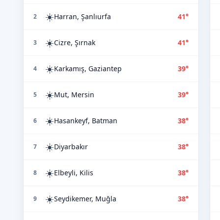
☀️
Harran, Şanlıurfa
41°
2
☀️
Cizre, Şırnak
41°
3
☀️
Karkamış, Gaziantep
39°
4
☀️
Mut, Mersin
39°
5
☀️
Hasankeyf, Batman
38°
6
☀️
Diyarbakır
38°
7
☀️
Elbeyli, Kilis
38°
8
☀️
Seydikemer, Muğla
38°
9