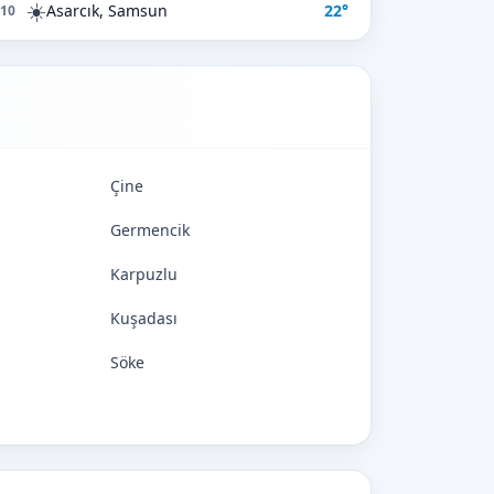
☀️
Asarcık, Samsun
22°
10
Çine
Germencik
Karpuzlu
Kuşadası
Söke