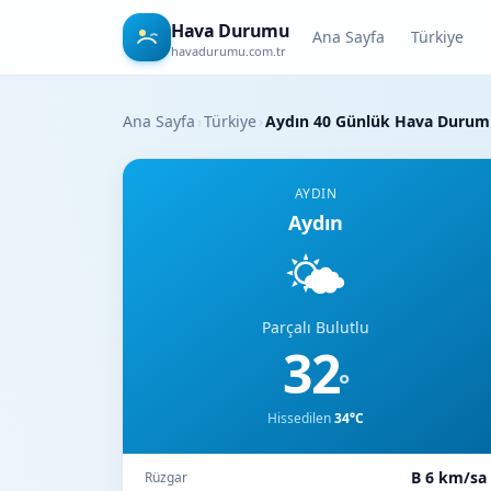
Hava Durumu
Ana Sayfa
Türkiye
havadurumu.com.tr
Ana Sayfa
›
Türkiye
›
Aydın 40 Günlük Hava Duru
AYDIN
Aydın
🌤️
Parçalı Bulutlu
32
°
Hissedilen
34°C
B 6 km/sa
Rüzgar