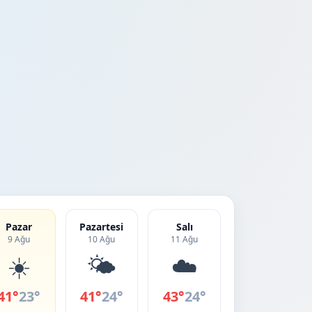
Pazar
Pazartesi
Salı
9 Ağu
10 Ağu
11 Ağu
☀️
🌤️
☁️
41°
23°
41°
24°
43°
24°