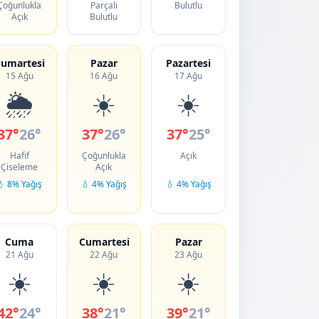
Çoğunlukla
Parçalı
Bulutlu
Açık
Bulutlu
umartesi
Pazar
Pazartesi
15 Ağu
16 Ağu
17 Ağu
🌦️
☀️
☀️
37°
26°
37°
26°
37°
25°
Hafif
Çoğunlukla
Açık
Çiseleme
Açık
💧 8% Yağış
💧 4% Yağış
💧 4% Yağış
Cuma
Cumartesi
Pazar
21 Ağu
22 Ağu
23 Ağu
☀️
☀️
☀️
42°
24°
38°
21°
39°
21°