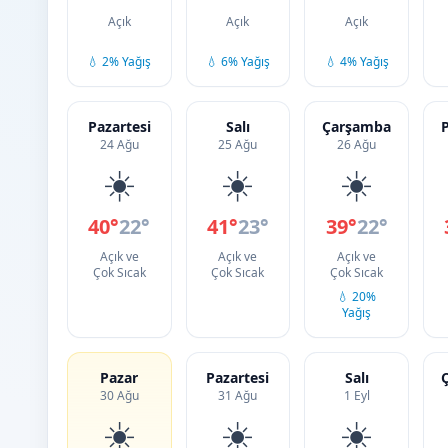
Açık
Açık
Açık
💧 2% Yağış
💧 6% Yağış
💧 4% Yağış
Pazartesi
Salı
Çarşamba
24 Ağu
25 Ağu
26 Ağu
☀️
☀️
☀️
40°
22°
41°
23°
39°
22°
Açık ve
Açık ve
Açık ve
Çok Sıcak
Çok Sıcak
Çok Sıcak
💧 20%
Yağış
Pazar
Pazartesi
Salı
30 Ağu
31 Ağu
1 Eyl
☀️
☀️
☀️