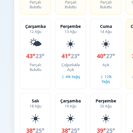
Parçalı
Parçalı
Parçalı
Bulutlu
Bulutlu
Bulutlu
Çarşamba
Perşembe
Cuma
C
12 Ağu
13 Ağu
14 Ağu
🌤️
☀️
☀️
43°
23°
41°
23°
40°
27°
Parçalı
Çoğunlukla
Açık
Bulutlu
Açık
💧 4% Yağış
💧 12%
Yağış
Salı
Çarşamba
Perşembe
18 Ağu
19 Ağu
20 Ağu
☀️
☀️
☀️
38°
25°
38°
25°
39°
25°