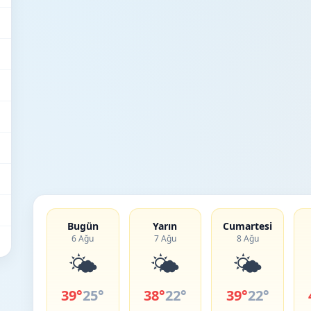
Bugün
Yarın
Cumartesi
6 Ağu
7 Ağu
8 Ağu
🌤️
🌤️
🌤️
39°
25°
38°
22°
39°
22°