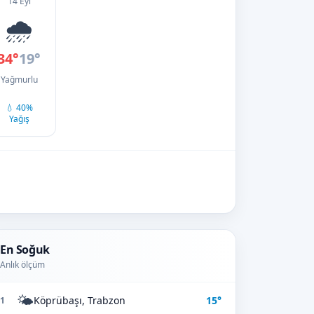
14 Eyl
🌧️
34°
19°
Yağmurlu
💧 40%
Yağış
En Soğuk
Anlık ölçüm
🌤️
Köprübaşı, Trabzon
15°
1