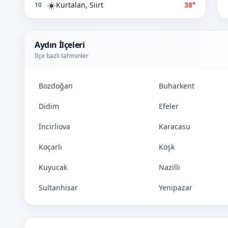
☀️
Kurtalan, Siirt
38°
10
Aydın İlçeleri
İlçe bazlı tahminler
Bozdoğan
Buharkent
Didim
Efeler
İncirliova
Karacasu
Koçarlı
Köşk
Kuyucak
Nazilli
Sultanhisar
Yenipazar