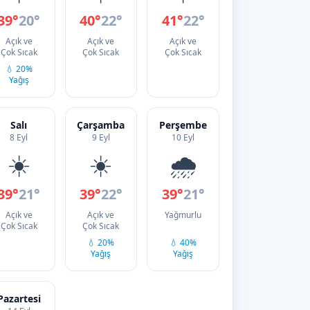
39°
20°
40°
22°
41°
22°
Açık ve
Açık ve
Açık ve
Çok Sıcak
Çok Sıcak
Çok Sıcak
💧 20%
Yağış
Salı
Çarşamba
Perşembe
8 Eyl
9 Eyl
10 Eyl
☀️
☀️
🌧️
39°
21°
39°
22°
39°
21°
Açık ve
Açık ve
Yağmurlu
Çok Sıcak
Çok Sıcak
💧 20%
💧 40%
Yağış
Yağış
Pazartesi