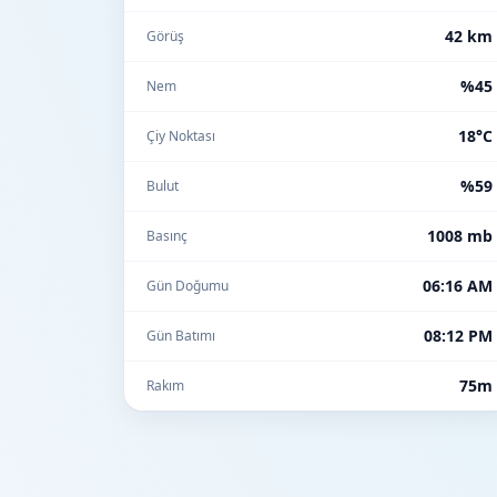
42 km
Görüş
%45
Nem
18°C
Çiy Noktası
%59
Bulut
1008 mb
Basınç
06:16 AM
Gün Doğumu
08:12 PM
Gün Batımı
75m
Rakım