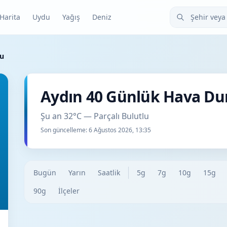
Şehir veya ilçe
Harita
Uydu
Yağış
Deniz
mu
Aydın 40 Günlük Hava D
Şu an 32°C — Parçalı Bulutlu
Son güncelleme:
6 Ağustos 2026, 13:35
Bugün
Yarın
Saatlik
5g
7g
10g
15g
90g
İlçeler