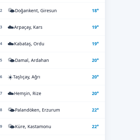
🌤️
Doğankent, Giresun
18°
2
☁️
Arpaçay, Kars
19°
3
☁️
Kabataş, Ordu
19°
4
🌤️
Damal, Ardahan
20°
5
☀️
Taşlıçay, Ağrı
20°
6
☁️
Hemşin, Rize
20°
7
🌤️
Palandöken, Erzurum
22°
8
🌤️
Küre, Kastamonu
22°
9