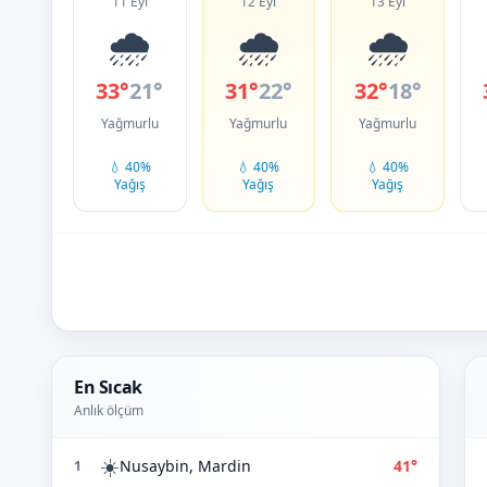
11 Eyl
12 Eyl
13 Eyl
🌧️
🌧️
🌧️
33°
21°
31°
22°
32°
18°
Yağmurlu
Yağmurlu
Yağmurlu
💧 40%
💧 40%
💧 40%
Yağış
Yağış
Yağış
En Sıcak
Anlık ölçüm
☀️
Nusaybin, Mardin
41°
1