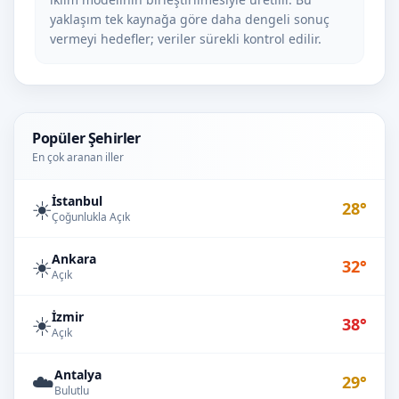
yaklaşım tek kaynağa göre daha dengeli sonuç
vermeyi hedefler; veriler sürekli kontrol edilir.
Popüler Şehirler
En çok aranan iller
İstanbul
☀️
28°
Çoğunlukla Açık
Ankara
☀️
32°
Açık
İzmir
☀️
38°
Açık
Antalya
☁️
29°
Bulutlu