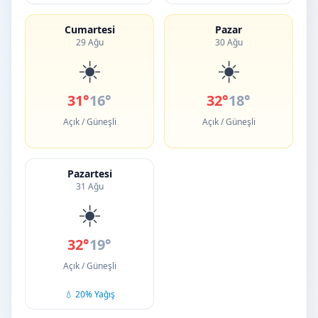
Cumartesi
Pazar
29 Ağu
30 Ağu
☀️
☀️
31°
16°
32°
18°
Açık / Güneşli
Açık / Güneşli
Pazartesi
31 Ağu
☀️
32°
19°
Açık / Güneşli
💧 20% Yağış