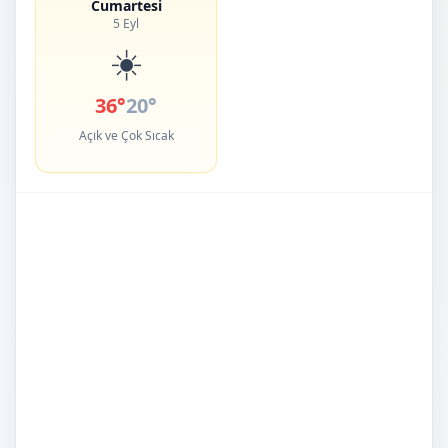
Cumartesi
5 Eyl
☀️
36°
20°
Açık ve Çok Sıcak