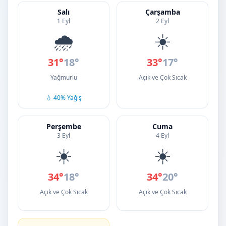
Salı
Çarşamba
1 Eyl
2 Eyl
🌧️
☀️
31°
18°
33°
17°
Yağmurlu
Açık ve Çok Sıcak
💧 40% Yağış
Perşembe
Cuma
3 Eyl
4 Eyl
☀️
☀️
34°
18°
34°
20°
Açık ve Çok Sıcak
Açık ve Çok Sıcak