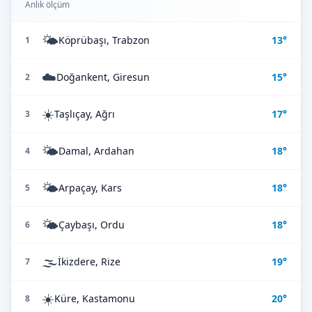
Anlık ölçüm
🌤️
Köprübaşı, Trabzon
13°
1
☁️
Doğankent, Giresun
15°
2
☀️
Taşlıçay, Ağrı
17°
3
🌤️
Damal, Ardahan
18°
4
🌤️
Arpaçay, Kars
18°
5
🌤️
Çaybaşı, Ordu
18°
6
🌫️
İkizdere, Rize
19°
7
☀️
Küre, Kastamonu
20°
8