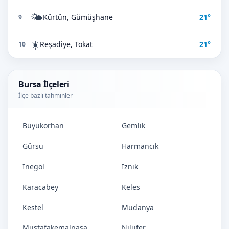
🌤️
Kürtün, Gümüşhane
21°
9
☀️
Reşadiye, Tokat
21°
10
Bursa İlçeleri
İlçe bazlı tahminler
Büyükorhan
Gemlik
Gürsu
Harmancık
İnegöl
İznik
Karacabey
Keles
Kestel
Mudanya
Mustafakemalpaşa
Nilüfer