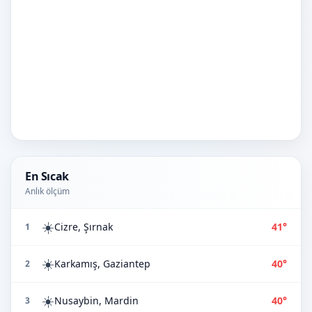
En Sıcak
Anlık ölçüm
☀️
Cizre, Şırnak
41°
1
☀️
Karkamış, Gaziantep
40°
2
☀️
Nusaybin, Mardin
40°
3