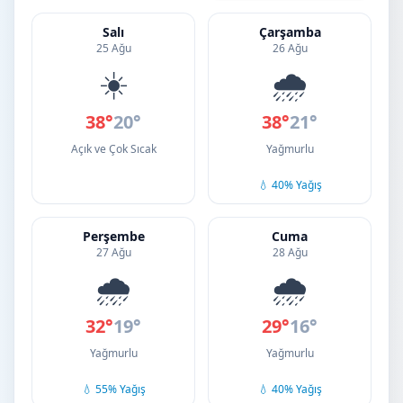
Salı
Çarşamba
25 Ağu
26 Ağu
☀️
🌧️
38°
20°
38°
21°
Açık ve Çok Sıcak
Yağmurlu
💧 40% Yağış
Perşembe
Cuma
27 Ağu
28 Ağu
🌧️
🌧️
32°
19°
29°
16°
Yağmurlu
Yağmurlu
💧 55% Yağış
💧 40% Yağış