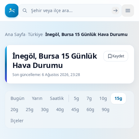
Şehir veya ilçe ara
Ana Sayfa
›
Türkiye
›
İnegöl, Bursa 15 Günlük Hava Durumu
İnegöl, Bursa 15 Günlük
Kaydet
Hava Durumu
Son güncelleme:
6 Ağustos 2026, 23:28
Bugün
Yarın
Saatlik
5g
7g
10g
15g
20g
25g
30g
40g
45g
60g
90g
İlçeler