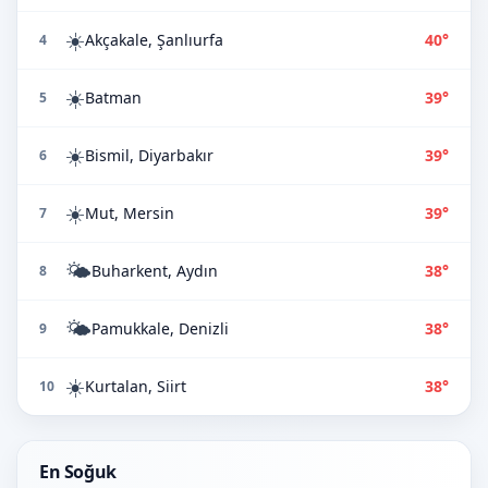
☀️
Akçakale, Şanlıurfa
40°
4
☀️
Batman
39°
5
☀️
Bismil, Diyarbakır
39°
6
☀️
Mut, Mersin
39°
7
🌤️
Buharkent, Aydın
38°
8
🌤️
Pamukkale, Denizli
38°
9
☀️
Kurtalan, Siirt
38°
10
En Soğuk