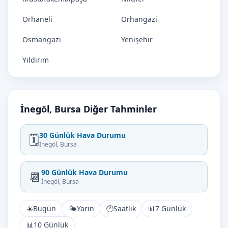
Orhaneli
Orhangazi
Osmangazi
Yenişehir
Yıldırım
İnegöl, Bursa Diğer Tahminler
30 Günlük Hava Durumu
🗓️
İnegöl, Bursa
90 Günlük Hava Durumu
📆
İnegöl, Bursa
☀️
Bugün
🌤️
Yarın
🕐
Saatlik
📊
7 Günlük
📊
10 Günlük