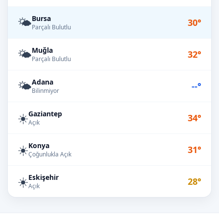
Bursa
🌤️
30°
Parçalı Bulutlu
Muğla
🌤️
32°
Parçalı Bulutlu
Adana
🌤️
--°
Bilinmiyor
Gaziantep
☀️
34°
Açık
Konya
☀️
31°
Çoğunlukla Açık
Eskişehir
☀️
28°
Açık