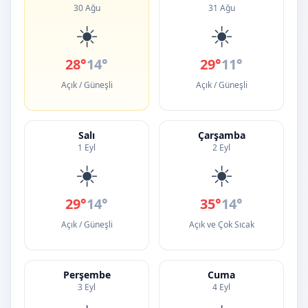
30 Ağu
31 Ağu
☀️
☀️
28°
14°
29°
11°
Açık / Güneşli
Açık / Güneşli
Salı
Çarşamba
1 Eyl
2 Eyl
☀️
☀️
29°
14°
35°
14°
Açık / Güneşli
Açık ve Çok Sıcak
Perşembe
Cuma
3 Eyl
4 Eyl