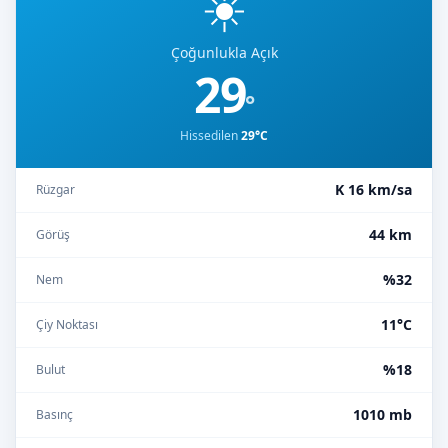
☀️
Çoğunlukla Açık
29
°
Hissedilen
29°C
K 16 km/sa
Rüzgar
44 km
Görüş
%32
Nem
11°C
Çiy Noktası
%18
Bulut
1010 mb
Basınç