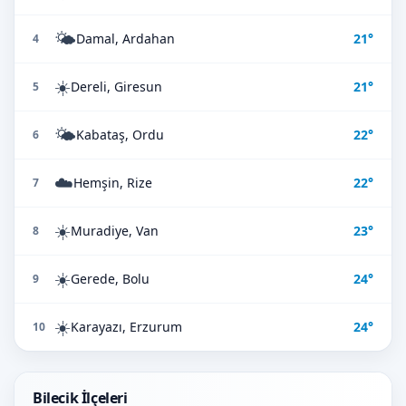
🌤️
Damal, Ardahan
21°
4
☀️
Dereli, Giresun
21°
5
🌤️
Kabataş, Ordu
22°
6
☁️
Hemşin, Rize
22°
7
☀️
Muradiye, Van
23°
8
☀️
Gerede, Bolu
24°
9
☀️
Karayazı, Erzurum
24°
10
Bilecik İlçeleri