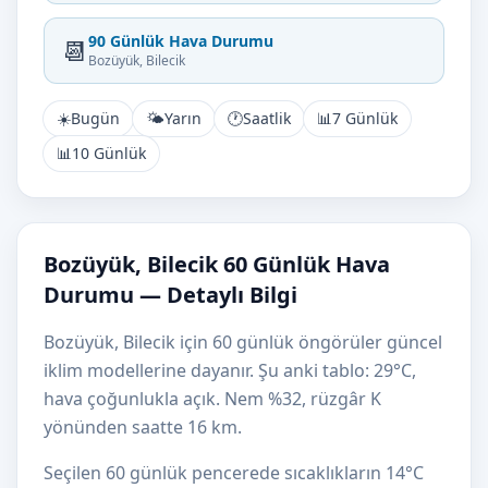
90 Günlük Hava Durumu
📆
Bozüyük, Bilecik
☀️
Bugün
🌤️
Yarın
🕐
Saatlik
📊
7 Günlük
📊
10 Günlük
Bozüyük, Bilecik 60 Günlük Hava
Durumu — Detaylı Bilgi
Bozüyük, Bilecik için 60 günlük öngörüler güncel
iklim modellerine dayanır. Şu anki tablo: 29°C,
hava çoğunlukla açık. Nem %32, rüzgâr K
yönünden saatte 16 km.
Seçilen 60 günlük pencerede sıcaklıkların 14°C