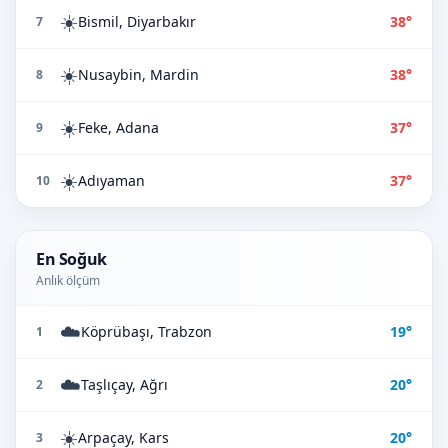
☀️
Bismil, Diyarbakır
38°
7
☀️
Nusaybin, Mardin
38°
8
☀️
Feke, Adana
37°
9
☀️
Adıyaman
37°
10
En Soğuk
Anlık ölçüm
☁️
Köprübaşı, Trabzon
19°
1
☁️
Taşlıçay, Ağrı
20°
2
☀️
Arpaçay, Kars
20°
3