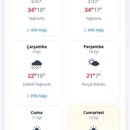
34°
18°
34°
17°
Yağmurlu
Yağmurlu
💧 40% Yağış
💧 40% Yağış
Çarşamba
Perşembe
9 Eyl
10 Eyl
🌧️
🌤️
22°
10°
21°
7°
Şiddetli Yağmurlu
Parçalı Bulutlu
💧 85% Yağış
Cuma
Cumartesi
11 Eyl
12 Eyl
☀️
☀️