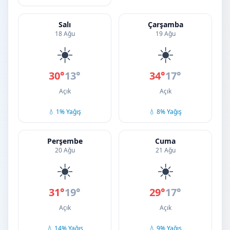
Salı
Çarşamba
18 Ağu
19 Ağu
☀️
☀️
30°
13°
34°
17°
Açık
Açık
💧 1% Yağış
💧 8% Yağış
Perşembe
Cuma
20 Ağu
21 Ağu
☀️
☀️
31°
19°
29°
17°
Açık
Açık
💧 14% Yağış
💧 9% Yağış