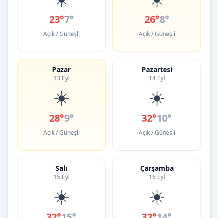
23°
7°
26°
8°
Açık / Güneşli
Açık / Güneşli
Pazar
Pazartesi
13 Eyl
14 Eyl
☀️
☀️
28°
9°
32°
10°
Açık / Güneşli
Açık / Güneşli
Salı
Çarşamba
15 Eyl
16 Eyl
☀️
☀️
32°
15°
32°
14°