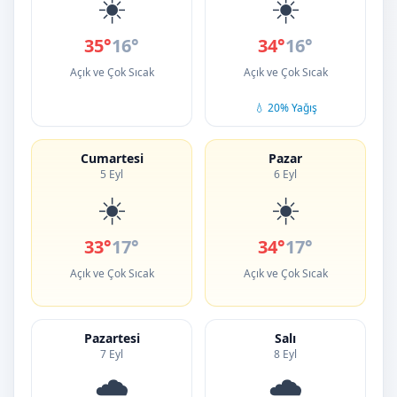
☀️
☀️
35°
16°
34°
16°
Açık ve Çok Sıcak
Açık ve Çok Sıcak
💧 20% Yağış
Cumartesi
Pazar
5 Eyl
6 Eyl
☀️
☀️
33°
17°
34°
17°
Açık ve Çok Sıcak
Açık ve Çok Sıcak
Pazartesi
Salı
7 Eyl
8 Eyl
🌧️
🌧️