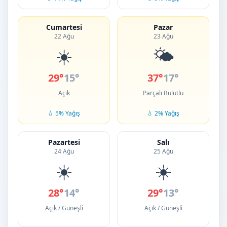
Cumartesi
Pazar
22 Ağu
23 Ağu
☀️
🌤️
29°
15°
37°
17°
Açık
Parçalı Bulutlu
💧 5% Yağış
💧 2% Yağış
Pazartesi
Salı
24 Ağu
25 Ağu
☀️
☀️
28°
14°
29°
13°
Açık / Güneşli
Açık / Güneşli