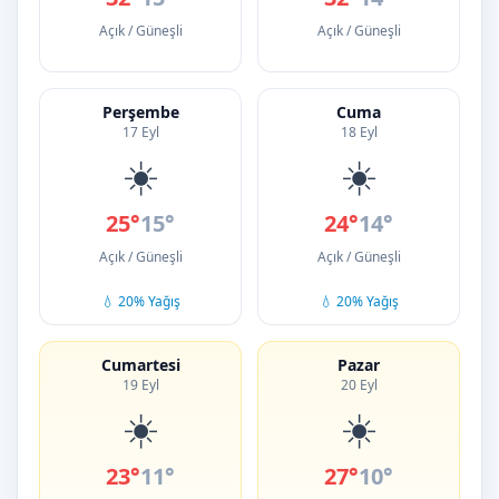
Açık / Güneşli
Açık / Güneşli
Perşembe
Cuma
17 Eyl
18 Eyl
☀️
☀️
25°
15°
24°
14°
Açık / Güneşli
Açık / Güneşli
💧 20% Yağış
💧 20% Yağış
Cumartesi
Pazar
19 Eyl
20 Eyl
☀️
☀️
23°
11°
27°
10°