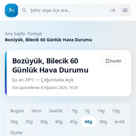
Şehir veya ilçe ara
Ana Sayfa
›
Türkiye
›
Bozüyük, Bilecik 60 Günlük Hava Durumu
Bozüyük, Bilecik 60
Kaydet
Günlük Hava Durumu
Şu an 29°C — Çoğunlukla Açık
Son güncelleme:
8 Ağustos 2026, 16:35
Bugün
Yarın
Saatlik
5g
7g
10g
15g
20g
25g
30g
40g
45g
60g
90g
Anlık
İlçeler