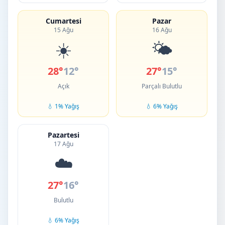
Cumartesi
Pazar
15 Ağu
16 Ağu
☀️
🌤️
28°
12°
27°
15°
Açık
Parçalı Bulutlu
💧 1% Yağış
💧 6% Yağış
Pazartesi
17 Ağu
☁️
27°
16°
Bulutlu
💧 6% Yağış