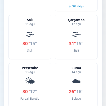
💧 3% Yağış
Salı
Çarşamba
11 Ağu
12 Ağu
🌫️
🌫️
30°
15°
31°
15°
Sisli
Sisli
Perşembe
Cuma
13 Ağu
14 Ağu
🌤️
☁️
30°
17°
26°
16°
Parçalı Bulutlu
Bulutlu