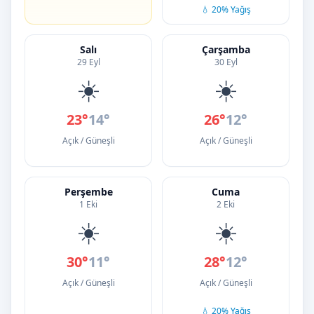
💧 20% Yağış
Salı
Çarşamba
29 Eyl
30 Eyl
☀️
☀️
23°
14°
26°
12°
Açık / Güneşli
Açık / Güneşli
Perşembe
Cuma
1 Eki
2 Eki
☀️
☀️
30°
11°
28°
12°
Açık / Güneşli
Açık / Güneşli
💧 20% Yağış