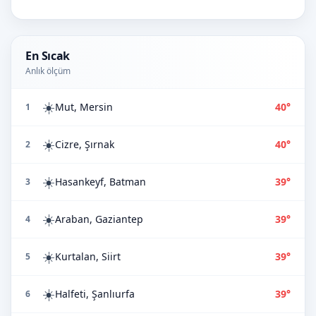
En Sıcak
Anlık ölçüm
☀️
Mut, Mersin
40°
1
☀️
Cizre, Şırnak
40°
2
☀️
Hasankeyf, Batman
39°
3
☀️
Araban, Gaziantep
39°
4
☀️
Kurtalan, Siirt
39°
5
☀️
Halfeti, Şanlıurfa
39°
6