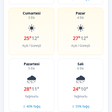
Cumartesi
Pazar
3 Eki
4 Eki
☀️
☀️
25°
12°
27°
12°
Açık / Güneşli
Açık / Güneşli
Pazartesi
Salı
5 Eki
6 Eki
🌧️
🌧️
28°
11°
24°
10°
Yağmurlu
Yağmurlu
💧 40% Yağış
💧 55% Yağış