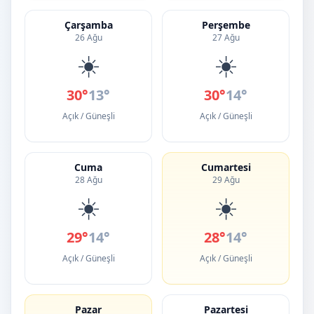
Çarşamba
Perşembe
26 Ağu
27 Ağu
☀️
☀️
30°
13°
30°
14°
Açık / Güneşli
Açık / Güneşli
Cuma
Cumartesi
28 Ağu
29 Ağu
☀️
☀️
29°
14°
28°
14°
Açık / Güneşli
Açık / Güneşli
Pazar
Pazartesi