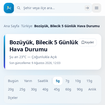
Şehir veya ilçe ara
Ana Sayfa
›
Türkiye
›
Bozüyük, Bilecik 5 Günlük Hava Durumu
Bozüyük, Bilecik 5 Günlük
Kaydet
Hava Durumu
Şu an 23°C — Çoğunlukla Açık
Son güncelleme:
9 Ağustos 2026, 12:03
Bugün
Yarın
Saatlik
5g
7g
10g
15g
20g
25g
30g
40g
45g
60g
90g
Anlık
İlçeler