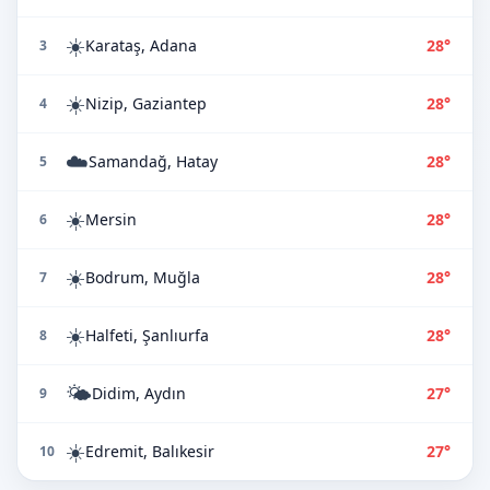
☀️
Karataş, Adana
28°
3
☀️
Nizip, Gaziantep
28°
4
☁️
Samandağ, Hatay
28°
5
☀️
Mersin
28°
6
☀️
Bodrum, Muğla
28°
7
☀️
Halfeti, Şanlıurfa
28°
8
🌤️
Didim, Aydın
27°
9
☀️
Edremit, Balıkesir
27°
10