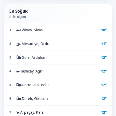
En Soğuk
Anlık ölçüm
☀️
Gölova, Sivas
10°
1
🌫️
Mesudiye, Ordu
11°
2
🌤️
Göle, Ardahan
12°
3
☀️
Taşlıçay, Ağrı
12°
4
🌤️
Dörtdivan, Bolu
12°
5
🌤️
Dereli, Giresun
12°
6
☀️
Arpaçay, Kars
12°
7