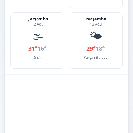
Çarşamba
Perşembe
12 Ağu
13 Ağu
🌫️
🌤️
31°
16°
29°
18°
Sisli
Parçalı Bulutlu