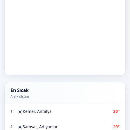
En Sıcak
Anlık ölçüm
☀️
Kemer, Antalya
30°
1
☀️
Samsat, Adıyaman
29°
2