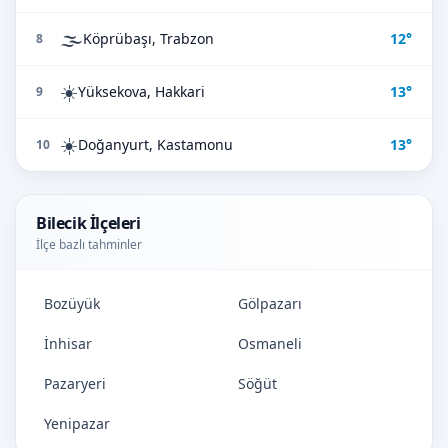
🌫️
Köprübaşı, Trabzon
12°
8
☀️
Yüksekova, Hakkari
13°
9
☀️
Doğanyurt, Kastamonu
13°
10
Bilecik İlçeleri
İlçe bazlı tahminler
Bozüyük
Gölpazarı
İnhisar
Osmaneli
Pazaryeri
Söğüt
Yenipazar