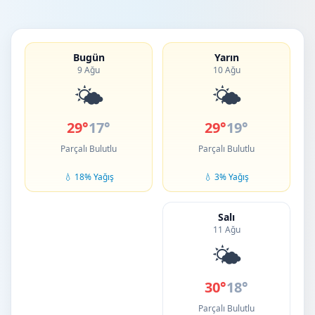
Bugün
Yarın
9 Ağu
10 Ağu
🌤️
🌤️
29°
17°
29°
19°
Parçalı Bulutlu
Parçalı Bulutlu
💧 18% Yağış
💧 3% Yağış
Salı
11 Ağu
🌤️
30°
18°
Parçalı Bulutlu