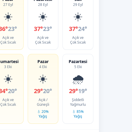
27 Eyl
28 Eyl
29 Eyl
☀️
☀️
☀️
36°
23°
37°
23°
37°
24°
Açık ve
Açık ve
Açık ve
Çok Sıcak
Çok Sıcak
Çok Sıcak
umartesi
Pazar
Pazartesi
3 Eki
4 Eki
5 Eki
☀️
☀️
🌧️
34°
20°
29°
20°
29°
19°
Açık ve
Açık /
Şiddetli
Çok Sıcak
Güneşli
Yağmurlu
💧 20%
💧 85%
Yağış
Yağış