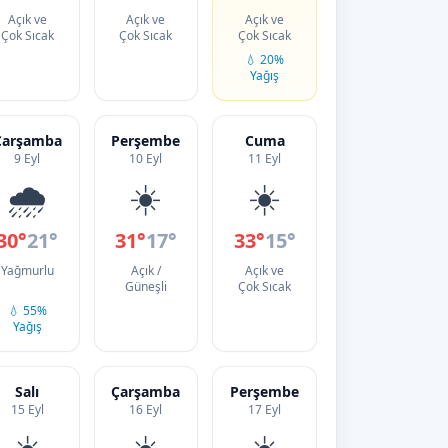
Açık ve
Açık ve
Açık ve
Çok Sıcak
Çok Sıcak
Çok Sıcak
💧 20%
Yağış
Çarşamba
Perşembe
Cuma
9 Eyl
10 Eyl
11 Eyl
🌧️
☀️
☀️
30°
21°
31°
17°
33°
15°
Yağmurlu
Açık /
Açık ve
Güneşli
Çok Sıcak
💧 55%
Yağış
Salı
Çarşamba
Perşembe
15 Eyl
16 Eyl
17 Eyl
☀️
☀️
☀️