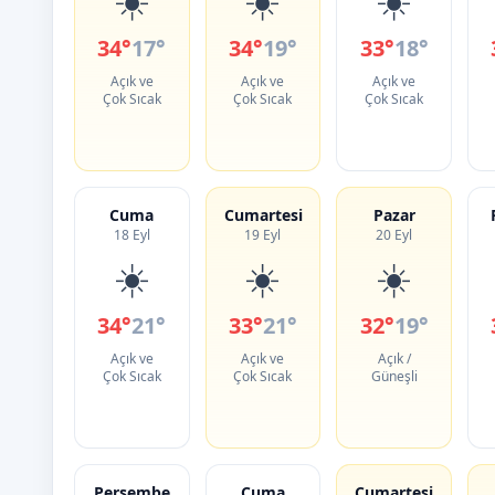
34°
17°
34°
19°
33°
18°
Açık ve
Açık ve
Açık ve
Çok Sıcak
Çok Sıcak
Çok Sıcak
Cuma
Cumartesi
Pazar
18 Eyl
19 Eyl
20 Eyl
☀️
☀️
☀️
34°
21°
33°
21°
32°
19°
Açık ve
Açık ve
Açık /
Çok Sıcak
Çok Sıcak
Güneşli
Perşembe
Cuma
Cumartesi