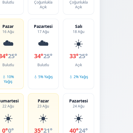
Bulutlu
Çoğunlukla
Çoğunlukla
Açık
Açık
Pazar
Pazartesi
Salı
16 Ağu
17 Ağu
18 Ağu
☁️
☁️
☀️
34°
25°
34°
25°
33°
25°
Bulutlu
Bulutlu
Açık
💧 10%
💧 5% Yağış
💧 2% Yağış
Yağış
umartesi
Pazar
Pazartesi
22 Ağu
23 Ağu
24 Ağu
☀️
☀️
☀️
0°
0°
35°
21°
40°
24°