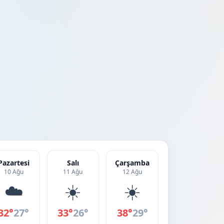
Pazartesi
Salı
Çarşamba
10 Ağu
11 Ağu
12 Ağu
☁️
☀️
☀️
32°
27°
33°
26°
38°
29°