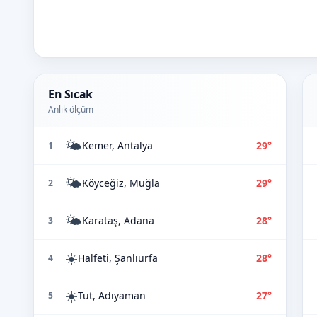
En Sıcak
Anlık ölçüm
🌤️
Kemer, Antalya
29°
1
🌤️
Köyceğiz, Muğla
29°
2
🌤️
Karataş, Adana
28°
3
☀️
Halfeti, Şanlıurfa
28°
4
☀️
Tut, Adıyaman
27°
5