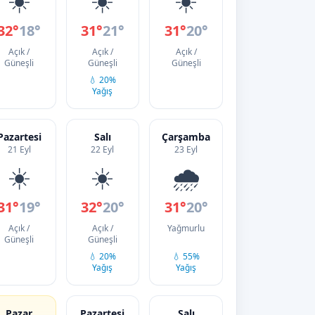
32°
18°
31°
21°
31°
20°
Açık /
Açık /
Açık /
Güneşli
Güneşli
Güneşli
💧 20%
Yağış
Pazartesi
Salı
Çarşamba
21 Eyl
22 Eyl
23 Eyl
☀️
☀️
🌧️
31°
19°
32°
20°
31°
20°
Açık /
Açık /
Yağmurlu
Güneşli
Güneşli
💧 20%
💧 55%
Yağış
Yağış
Pazar
Pazartesi
Salı