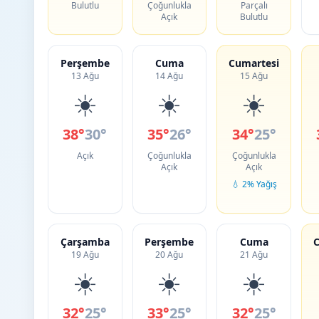
Bulutlu
Çoğunlukla
Parçalı
Açık
Bulutlu
Perşembe
Cuma
Cumartesi
13 Ağu
14 Ağu
15 Ağu
☀️
☀️
☀️
38°
30°
35°
26°
34°
25°
Açık
Çoğunlukla
Çoğunlukla
Açık
Açık
💧 2% Yağış
Çarşamba
Perşembe
Cuma
C
19 Ağu
20 Ağu
21 Ağu
☀️
☀️
☀️
32°
25°
33°
25°
32°
25°