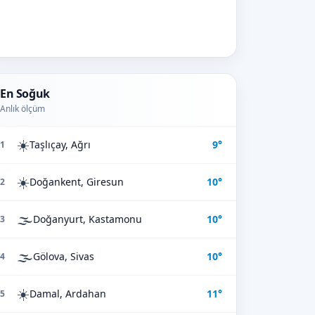
En Soğuk
Anlık ölçüm
☀️
Taşlıçay, Ağrı
9°
1
☀️
Doğankent, Giresun
10°
2
🌫️
Doğanyurt, Kastamonu
10°
3
🌫️
Gölova, Sivas
10°
4
☀️
Damal, Ardahan
11°
5