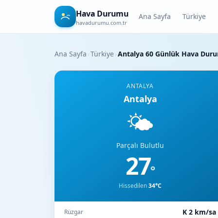
Hava Durumu
Ana Sayfa
Türkiye
havadurumu.com.tr
Ana Sayfa
›
Türkiye
›
Antalya 60 Günlük Hava Dur
ANTALYA
Antalya
🌤️
Parçalı Bulutlu
27
°
Hissedilen
34°C
K 2 km/sa
Rüzgar