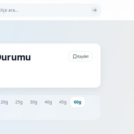
 ara
 Durumu
Kaydet
20g
25g
30g
40g
45g
60g