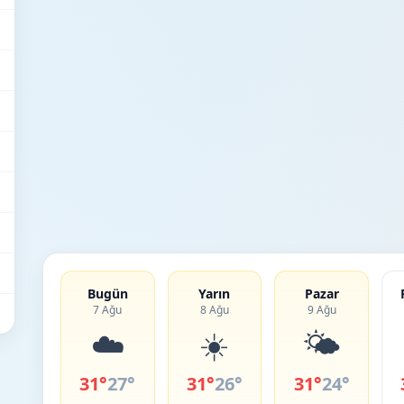
Bugün
Yarın
Pazar
7 Ağu
8 Ağu
9 Ağu
☁️
☀️
🌤️
31°
27°
31°
26°
31°
24°