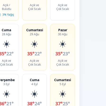
Açık /
Açık ve
Açık ve
Bulutlu
Çok Sıcak
Çok Sıcak
💧 3% Yağış
Cuma
Cumartesi
Pazar
28 Ağu
29 Ağu
30 Ağu
☀️
☀️
☀️
35°
22°
35°
22°
35°
23°
Açık ve
Açık ve
Açık ve
Çok Sıcak
Çok Sıcak
Çok Sıcak
Perşembe
Cuma
Cumartesi
3 Eyl
4 Eyl
5 Eyl
☀️
☀️
☀️
36°
21°
38°
24°
37°
25°