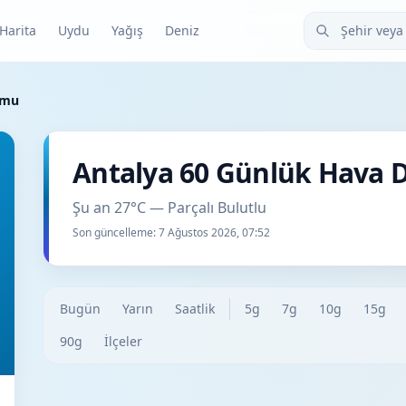
Şehir veya ilçe
Harita
Uydu
Yağış
Deniz
umu
Antalya 60 Günlük Hava
Şu an 27°C — Parçalı Bulutlu
Son güncelleme:
7 Ağustos 2026, 07:52
Bugün
Yarın
Saatlik
5g
7g
10g
15g
90g
İlçeler