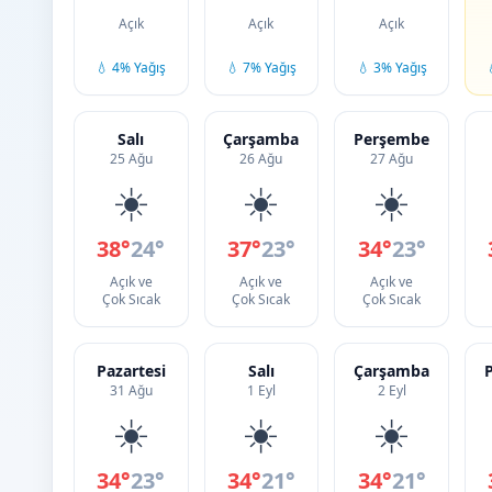
Açık
Açık
Açık
💧 4% Yağış
💧 7% Yağış
💧 3% Yağış
Salı
Çarşamba
Perşembe
25 Ağu
26 Ağu
27 Ağu
☀️
☀️
☀️
38°
24°
37°
23°
34°
23°
Açık ve
Açık ve
Açık ve
Çok Sıcak
Çok Sıcak
Çok Sıcak
Pazartesi
Salı
Çarşamba
31 Ağu
1 Eyl
2 Eyl
☀️
☀️
☀️
34°
23°
34°
21°
34°
21°