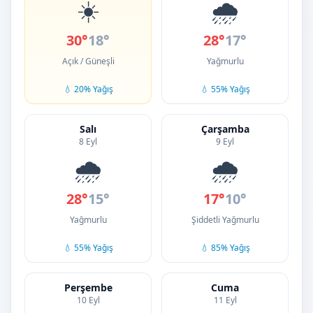
☀️
🌧️
30°
18°
28°
17°
Açık / Güneşli
Yağmurlu
💧 20% Yağış
💧 55% Yağış
Salı
Çarşamba
8 Eyl
9 Eyl
🌧️
🌧️
28°
15°
17°
10°
Yağmurlu
Şiddetli Yağmurlu
💧 55% Yağış
💧 85% Yağış
Perşembe
Cuma
10 Eyl
11 Eyl