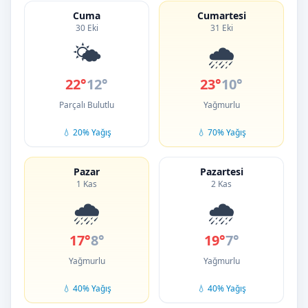
Cuma
Cumartesi
30 Eki
31 Eki
🌤️
🌧️
22°
12°
23°
10°
Parçalı Bulutlu
Yağmurlu
💧 20% Yağış
💧 70% Yağış
Pazar
Pazartesi
1 Kas
2 Kas
🌧️
🌧️
17°
8°
19°
7°
Yağmurlu
Yağmurlu
💧 40% Yağış
💧 40% Yağış