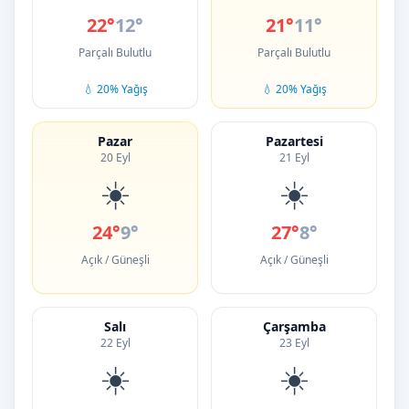
22°
12°
21°
11°
Parçalı Bulutlu
Parçalı Bulutlu
💧 20% Yağış
💧 20% Yağış
Pazar
Pazartesi
20 Eyl
21 Eyl
☀️
☀️
24°
9°
27°
8°
Açık / Güneşli
Açık / Güneşli
Salı
Çarşamba
22 Eyl
23 Eyl
☀️
☀️