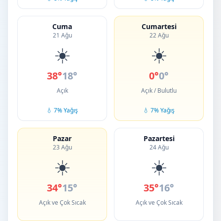
Cuma
Cumartesi
21 Ağu
22 Ağu
☀️
☀️
38°
18°
0°
0°
Açık
Açık / Bulutlu
💧 7% Yağış
💧 7% Yağış
Pazar
Pazartesi
23 Ağu
24 Ağu
☀️
☀️
34°
15°
35°
16°
Açık ve Çok Sıcak
Açık ve Çok Sıcak