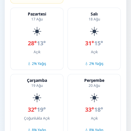
Pazartesi
Salı
17 Ağu
18 Ağu
☀️
☀️
28°
13°
31°
15°
Açık
Açık
💧 2% Yağış
💧 2% Yağış
Çarşamba
Perşembe
19 Ağu
20 Ağu
☀️
☀️
32°
19°
33°
18°
Çoğunlukla Açık
Açık
💧 8% Yağış
💧 8% Yağış