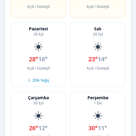
Açık / Güneşli
Açık / Güneşli
Pazartesi
Salı
28 Eyl
29 Eyl
☀️
☀️
28°
16°
23°
14°
Açık / Güneşli
Açık / Güneşli
💧 20% Yağış
Çarşamba
Perşembe
30 Eyl
1 Eki
☀️
☀️
26°
12°
30°
11°