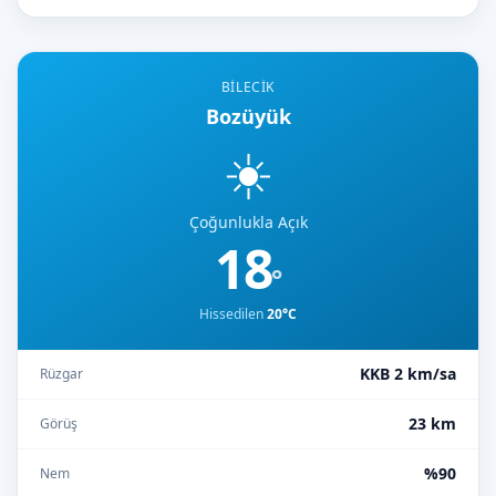
BILECIK
Bozüyük
☀️
Çoğunlukla Açık
18
°
Hissedilen
20°C
KKB 2 km/sa
Rüzgar
23 km
Görüş
%90
Nem