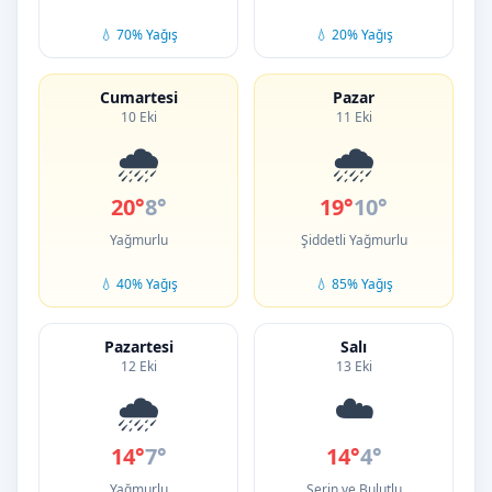
💧 70% Yağış
💧 20% Yağış
Cumartesi
Pazar
10 Eki
11 Eki
🌧️
🌧️
20°
8°
19°
10°
Yağmurlu
Şiddetli Yağmurlu
💧 40% Yağış
💧 85% Yağış
Pazartesi
Salı
12 Eki
13 Eki
🌧️
☁️
14°
7°
14°
4°
Yağmurlu
Serin ve Bulutlu