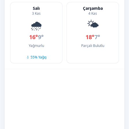
Salı
Çarşamba
3 Kas
4 Kas
🌧️
🌤️
16°
9°
18°
7°
Yağmurlu
Parçalı Bulutlu
💧 55% Yağış