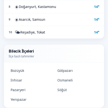
☀️
Doğanyurt, Kastamonu
14°
8
☀️
Asarcık, Samsun
14°
9
🌤️
Reşadiye, Tokat
14°
10
Bilecik İlçeleri
İlçe bazlı tahminler
Bozüyük
Gölpazarı
İnhisar
Osmaneli
Pazaryeri
Söğüt
Yenipazar