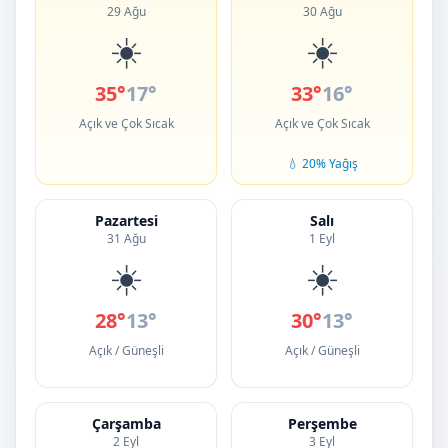
29 Ağu
30 Ağu
☀️
☀️
35°
17°
33°
16°
Açık ve Çok Sıcak
Açık ve Çok Sıcak
💧 20% Yağış
Pazartesi
Salı
31 Ağu
1 Eyl
☀️
☀️
28°
13°
30°
13°
Açık / Güneşli
Açık / Güneşli
Çarşamba
Perşembe
2 Eyl
3 Eyl