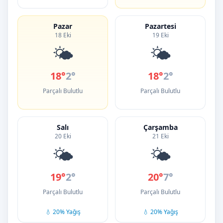
Pazar
Pazartesi
18 Eki
19 Eki
🌤️
🌤️
18°
2°
18°
2°
Parçalı Bulutlu
Parçalı Bulutlu
Salı
Çarşamba
20 Eki
21 Eki
🌤️
🌤️
19°
2°
20°
7°
Parçalı Bulutlu
Parçalı Bulutlu
💧 20% Yağış
💧 20% Yağış