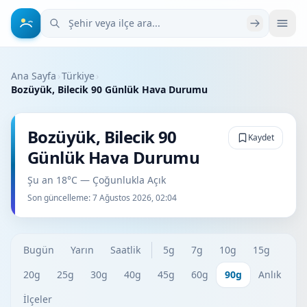
Şehir veya ilçe ara
Ana Sayfa
›
Türkiye
›
Bozüyük, Bilecik 90 Günlük Hava Durumu
Bozüyük, Bilecik 90
Kaydet
Günlük Hava Durumu
Şu an 18°C — Çoğunlukla Açık
Son güncelleme:
7 Ağustos 2026, 02:04
Bugün
Yarın
Saatlik
5g
7g
10g
15g
20g
25g
30g
40g
45g
60g
90g
Anlık
İlçeler