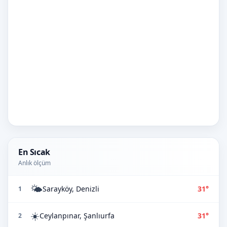
En Sıcak
Anlık ölçüm
🌤️
Sarayköy, Denizli
31°
1
☀️
Ceylanpınar, Şanlıurfa
31°
2