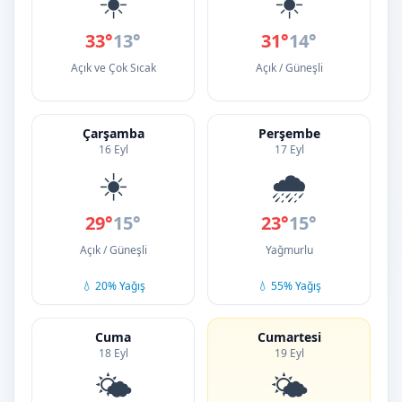
☀️
☀️
33°
13°
31°
14°
Açık ve Çok Sıcak
Açık / Güneşli
Çarşamba
Perşembe
16 Eyl
17 Eyl
☀️
🌧️
29°
15°
23°
15°
Açık / Güneşli
Yağmurlu
💧 20% Yağış
💧 55% Yağış
Cuma
Cumartesi
18 Eyl
19 Eyl
🌤️
🌤️