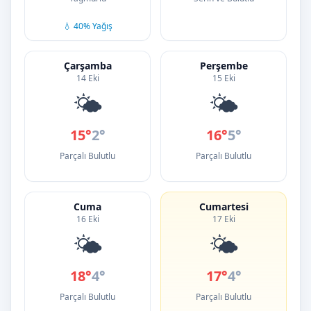
💧 40% Yağış
Çarşamba
Perşembe
14 Eki
15 Eki
🌤️
🌤️
15°
2°
16°
5°
Parçalı Bulutlu
Parçalı Bulutlu
Cuma
Cumartesi
16 Eki
17 Eki
🌤️
🌤️
18°
4°
17°
4°
Parçalı Bulutlu
Parçalı Bulutlu