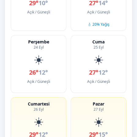
29°
10°
27°
14°
Açık / Güneşli
Açık / Güneşli
💧 20% Yağış
Perşembe
Cuma
24 Eyl
25 Eyl
☀️
☀️
26°
12°
27°
12°
Açık / Güneşli
Açık / Güneşli
Cumartesi
Pazar
26 Eyl
27 Eyl
☀️
☀️
29°
12°
29°
15°