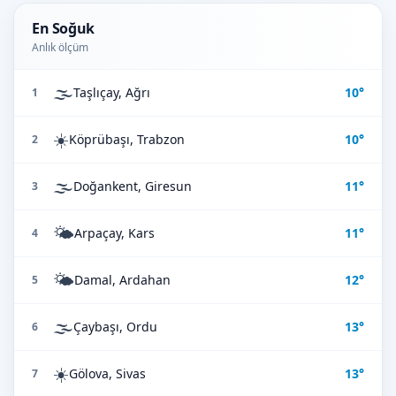
En Soğuk
Anlık ölçüm
🌫️
Taşlıçay, Ağrı
10°
1
☀️
Köprübaşı, Trabzon
10°
2
🌫️
Doğankent, Giresun
11°
3
🌤️
Arpaçay, Kars
11°
4
🌤️
Damal, Ardahan
12°
5
🌫️
Çaybaşı, Ordu
13°
6
☀️
Gölova, Sivas
13°
7