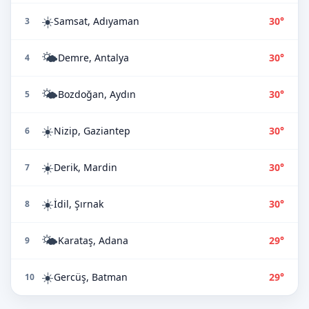
☀️
Samsat, Adıyaman
30°
3
🌤️
Demre, Antalya
30°
4
🌤️
Bozdoğan, Aydın
30°
5
☀️
Nizip, Gaziantep
30°
6
☀️
Derik, Mardin
30°
7
☀️
İdil, Şırnak
30°
8
🌤️
Karataş, Adana
29°
9
☀️
Gercüş, Batman
29°
10