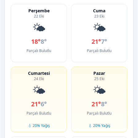
Perşembe
Cuma
22 Eki
23 Eki
🌤️
🌤️
18°
8°
21°
7°
Parçalı Bulutlu
Parçalı Bulutlu
Cumartesi
Pazar
24 Eki
25 Eki
🌤️
🌤️
21°
6°
21°
8°
Parçalı Bulutlu
Parçalı Bulutlu
💧 20% Yağış
💧 20% Yağış