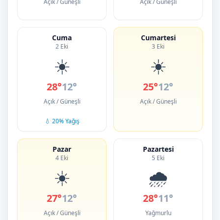
Açık / Güneşli
Açık / Güneşli
Cuma
Cumartesi
2 Eki
3 Eki
☀️
☀️
28°
12°
25°
12°
Açık / Güneşli
Açık / Güneşli
💧 20% Yağış
Pazar
Pazartesi
4 Eki
5 Eki
☀️
🌧️
27°
12°
28°
11°
Açık / Güneşli
Yağmurlu