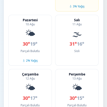
💧 3% Yağış
Pazartesi
Salı
10 Ağu
11 Ağu
🌤️
🌫️
30°
19°
31°
16°
Parçalı Bulutlu
Sisli
💧 2% Yağış
Çarşamba
Perşembe
12 Ağu
13 Ağu
🌤️
🌤️
30°
17°
30°
15°
Parçalı Bulutlu
Parçalı Bulutlu