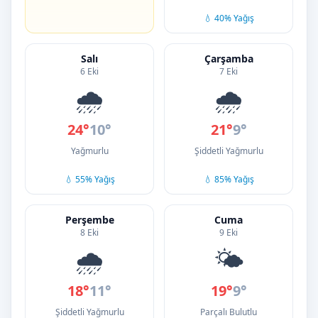
💧 40% Yağış
Salı
Çarşamba
6 Eki
7 Eki
🌧️
🌧️
24°
10°
21°
9°
Yağmurlu
Şiddetli Yağmurlu
💧 55% Yağış
💧 85% Yağış
Perşembe
Cuma
8 Eki
9 Eki
🌧️
🌤️
18°
11°
19°
9°
Şiddetli Yağmurlu
Parçalı Bulutlu