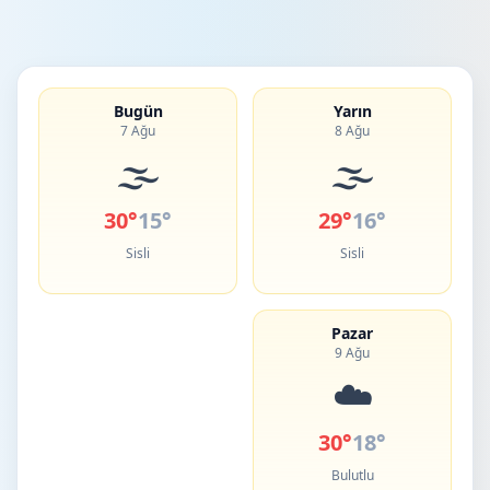
Bugün
Yarın
7 Ağu
8 Ağu
🌫️
🌫️
30°
15°
29°
16°
Sisli
Sisli
Pazar
9 Ağu
☁️
30°
18°
Bulutlu