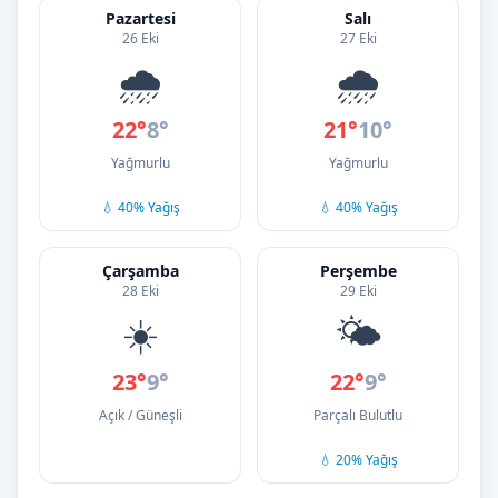
Pazartesi
Salı
26 Eki
27 Eki
🌧️
🌧️
22°
8°
21°
10°
Yağmurlu
Yağmurlu
💧 40% Yağış
💧 40% Yağış
Çarşamba
Perşembe
28 Eki
29 Eki
☀️
🌤️
23°
9°
22°
9°
Açık / Güneşli
Parçalı Bulutlu
💧 20% Yağış