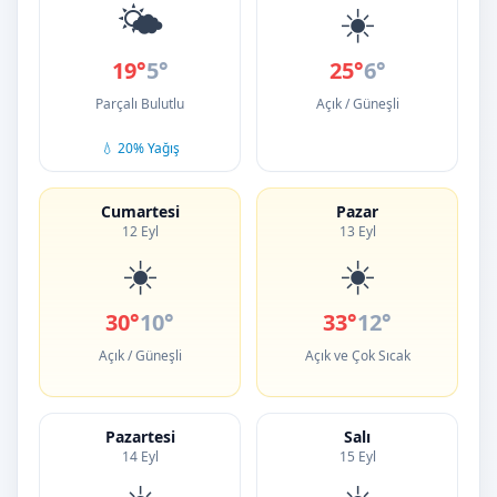
🌤️
☀️
19°
5°
25°
6°
Parçalı Bulutlu
Açık / Güneşli
💧 20% Yağış
Cumartesi
Pazar
12 Eyl
13 Eyl
☀️
☀️
30°
10°
33°
12°
Açık / Güneşli
Açık ve Çok Sıcak
Pazartesi
Salı
14 Eyl
15 Eyl