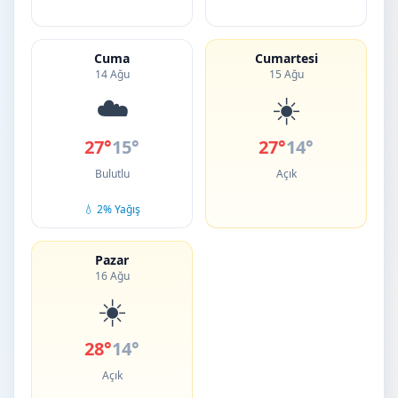
Cuma
Cumartesi
14 Ağu
15 Ağu
☁️
☀️
27°
15°
27°
14°
Bulutlu
Açık
💧 2% Yağış
Pazar
16 Ağu
☀️
28°
14°
Açık