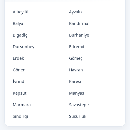
Altıeylül
Ayvalık
Balya
Bandırma
Bigadiç
Burhaniye
Dursunbey
Edremit
Erdek
Gömeç
Gönen
Havran
İvrindi
Karesi
Kepsut
Manyas
Marmara
Savaştepe
Sındırgı
Susurluk