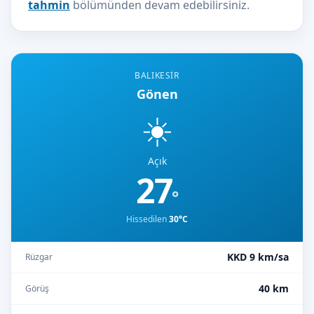
tahmin
bölümünden devam edebilirsiniz.
BALIKESIR
Gönen
☀️
Açık
27
°
Hissedilen
30°C
KKD 9 km/sa
Rüzgar
40 km
Görüş