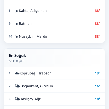
☀️
Kahta, Adıyaman
38°
8
☀️
Batman
38°
9
☀️
Nusaybin, Mardin
38°
10
En Soğuk
Anlık ölçüm
☁️
Köprübaşı, Trabzon
13°
1
🌤️
Doğankent, Giresun
16°
2
🌤️
Taşlıçay, Ağrı
18°
3