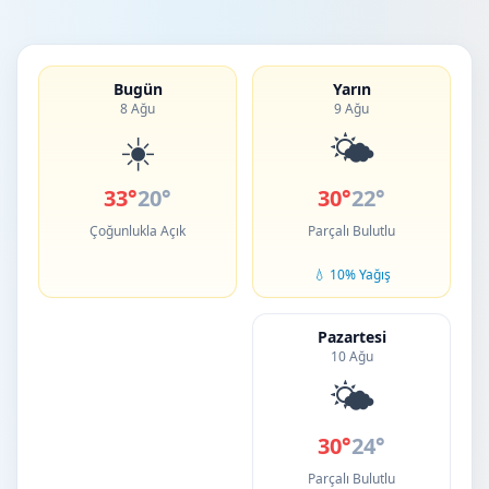
Bugün
Yarın
8 Ağu
9 Ağu
☀️
🌤️
33°
20°
30°
22°
Çoğunlukla Açık
Parçalı Bulutlu
💧 10% Yağış
Pazartesi
10 Ağu
🌤️
30°
24°
Parçalı Bulutlu