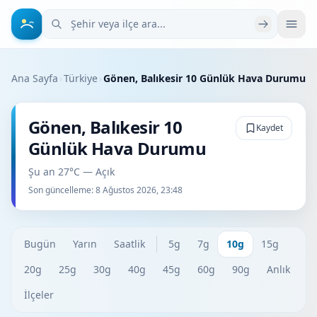
Şehir veya ilçe ara
Ana Sayfa
›
Türkiye
›
Gönen, Balıkesir 10 Günlük Hava Durumu
Gönen, Balıkesir 10
Kaydet
Günlük Hava Durumu
Şu an 27°C — Açık
Son güncelleme:
8 Ağustos 2026, 23:48
Bugün
Yarın
Saatlik
5g
7g
10g
15g
20g
25g
30g
40g
45g
60g
90g
Anlık
İlçeler