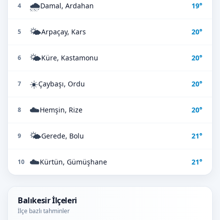
🌧️
Damal, Ardahan
19°
4
🌤️
Arpaçay, Kars
20°
5
🌤️
Küre, Kastamonu
20°
6
☀️
Çaybaşı, Ordu
20°
7
☁️
Hemşin, Rize
20°
8
🌤️
Gerede, Bolu
21°
9
☁️
Kürtün, Gümüşhane
21°
10
Balıkesir İlçeleri
İlçe bazlı tahminler