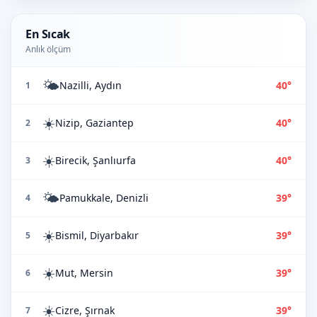
En Sıcak
Anlık ölçüm
🌤️
Nazilli, Aydın
40°
1
☀️
Nizip, Gaziantep
40°
2
☀️
Birecik, Şanlıurfa
40°
3
🌤️
Pamukkale, Denizli
39°
4
☀️
Bismil, Diyarbakır
39°
5
☀️
Mut, Mersin
39°
6
☀️
Cizre, Şırnak
39°
7