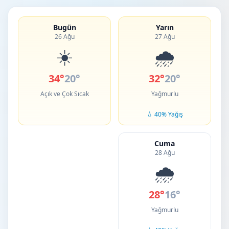
Bugün
Yarın
26 Ağu
27 Ağu
☀️
🌧️
34°
20°
32°
20°
Açık ve Çok Sıcak
Yağmurlu
💧 40% Yağış
Cuma
28 Ağu
🌧️
28°
16°
Yağmurlu