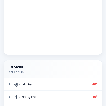
En Sıcak
Anlık ölçüm
☀️
Köşk, Aydın
40°
1
☀️
Cizre, Şırnak
40°
2