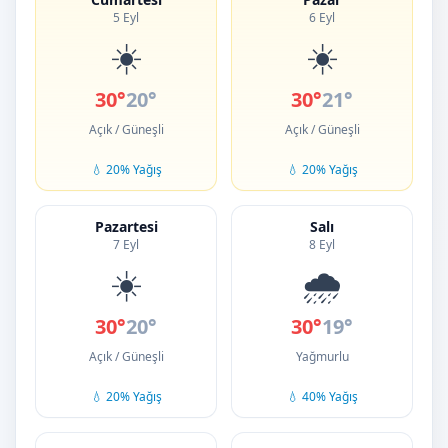
5 Eyl
6 Eyl
☀️
☀️
30°
20°
30°
21°
Açık / Güneşli
Açık / Güneşli
💧 20% Yağış
💧 20% Yağış
Pazartesi
Salı
7 Eyl
8 Eyl
☀️
🌧️
30°
20°
30°
19°
Açık / Güneşli
Yağmurlu
💧 20% Yağış
💧 40% Yağış