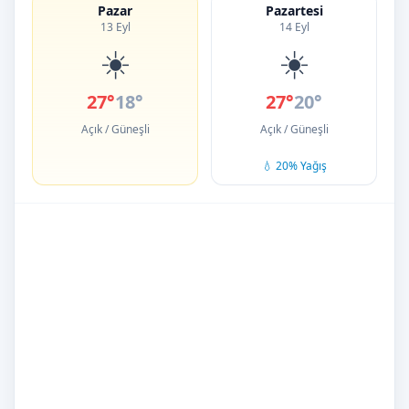
Pazar
Pazartesi
13 Eyl
14 Eyl
☀️
☀️
27°
18°
27°
20°
Açık / Güneşli
Açık / Güneşli
💧 20% Yağış