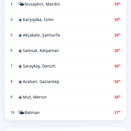
🌤️
Nusaybin, Mardin
39°
3
☀️
Karşıyaka, İzmir
39°
4
☀️
Akçakale, Şanlıurfa
39°
5
☀️
Samsat, Adıyaman
38°
6
☀️
Sarayköy, Denizli
38°
7
☀️
Araban, Gaziantep
38°
8
☀️
Mut, Mersin
38°
9
🌤️
Batman
37°
10