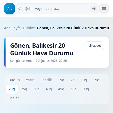
Şehir veya ilçe ara
Ana Sayfa
›
Türkiye
›
Gönen, Balıkesir 20 Günlük Hava Durumu
Gönen, Balıkesir 20
Kaydet
Günlük Hava Durumu
Son güncelleme:
10 Ağustos 2026, 22:26
Bugün
Yarın
Saatlik
5g
7g
10g
15g
20g
25g
30g
40g
45g
60g
90g
İlçeler