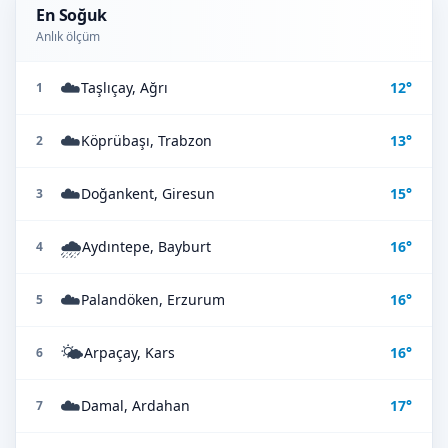
En Soğuk
Anlık ölçüm
☁️
Taşlıçay, Ağrı
12°
1
☁️
Köprübaşı, Trabzon
13°
2
☁️
Doğankent, Giresun
15°
3
🌧️
Aydıntepe, Bayburt
16°
4
☁️
Palandöken, Erzurum
16°
5
🌤️
Arpaçay, Kars
16°
6
☁️
Damal, Ardahan
17°
7