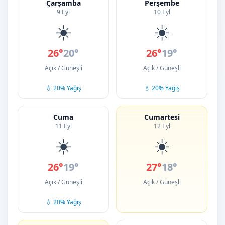
Çarşamba
Perşembe
9 Eyl
10 Eyl
☀️
☀️
26°
20°
26°
19°
Açık / Güneşli
Açık / Güneşli
💧 20% Yağış
💧 20% Yağış
Cuma
Cumartesi
11 Eyl
12 Eyl
☀️
☀️
26°
19°
27°
18°
Açık / Güneşli
Açık / Güneşli
💧 20% Yağış