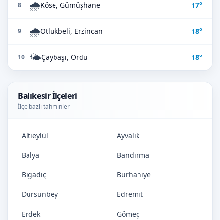
🌧️
Köse, Gümüşhane
17°
8
🌧️
Otlukbeli, Erzincan
18°
9
🌤️
Çaybaşı, Ordu
18°
10
Balıkesir İlçeleri
İlçe bazlı tahminler
Altıeylül
Ayvalık
Balya
Bandırma
Bigadiç
Burhaniye
Dursunbey
Edremit
Erdek
Gömeç