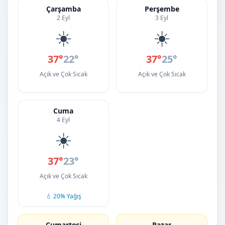
Çarşamba
Perşembe
2 Eyl
3 Eyl
☀️
☀️
37°
22°
37°
25°
Açık ve Çok Sıcak
Açık ve Çok Sıcak
Cuma
4 Eyl
☀️
37°
23°
Açık ve Çok Sıcak
💧 20% Yağış
Cumartesi
Pazar