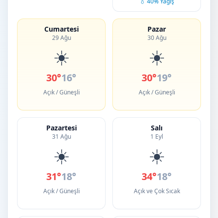
💧 40% Yağış
Cumartesi
Pazar
29 Ağu
30 Ağu
☀️
☀️
30°
16°
30°
19°
Açık / Güneşli
Açık / Güneşli
Pazartesi
Salı
31 Ağu
1 Eyl
☀️
☀️
31°
18°
34°
18°
Açık / Güneşli
Açık ve Çok Sıcak