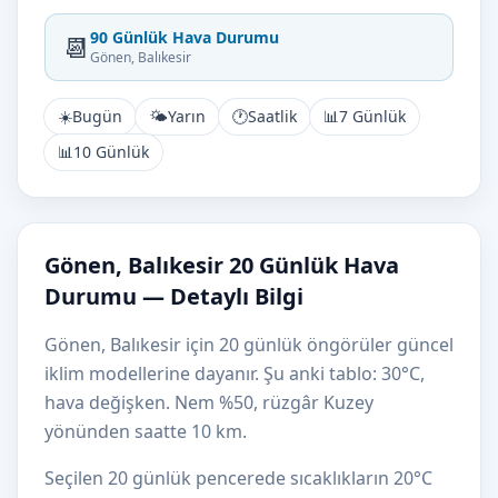
90 Günlük Hava Durumu
📆
Gönen, Balıkesir
☀️
Bugün
🌤️
Yarın
🕐
Saatlik
📊
7 Günlük
📊
10 Günlük
Gönen, Balıkesir 20 Günlük Hava
Durumu — Detaylı Bilgi
Gönen, Balıkesir için 20 günlük öngörüler güncel
iklim modellerine dayanır. Şu anki tablo: 30°C,
hava değişken. Nem %50, rüzgâr Kuzey
yönünden saatte 10 km.
Seçilen 20 günlük pencerede sıcaklıkların 20°C