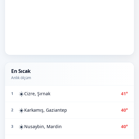
En Sıcak
Anlık ölçüm
☀️
Cizre, Şırnak
41°
1
☀️
Karkamış, Gaziantep
40°
2
☀️
Nusaybin, Mardin
40°
3