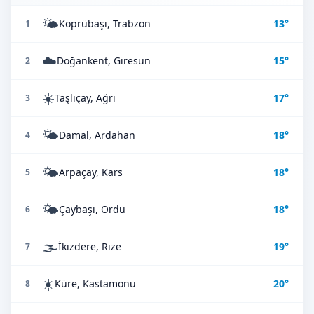
🌤️
Köprübaşı, Trabzon
13°
1
☁️
Doğankent, Giresun
15°
2
☀️
Taşlıçay, Ağrı
17°
3
🌤️
Damal, Ardahan
18°
4
🌤️
Arpaçay, Kars
18°
5
🌤️
Çaybaşı, Ordu
18°
6
🌫️
İkizdere, Rize
19°
7
☀️
Küre, Kastamonu
20°
8