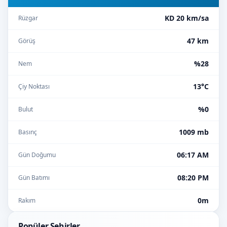
KD 20 km/sa
Rüzgar
47 km
Görüş
%28
Nem
13°C
Çiy Noktası
%0
Bulut
1009 mb
Basınç
06:17 AM
Gün Doğumu
08:20 PM
Gün Batımı
0m
Rakım
Popüler Şehirler