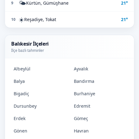
🌤️
Kürtün, Gümüşhane
21°
9
☀️
Reşadiye, Tokat
21°
10
Balıkesir İlçeleri
İlçe bazlı tahminler
Altıeylül
Ayvalık
Balya
Bandırma
Bigadiç
Burhaniye
Dursunbey
Edremit
Erdek
Gömeç
Gönen
Havran