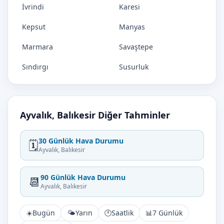
İvrindi
Karesi
Kepsut
Manyas
Marmara
Savaştepe
Sındırgı
Susurluk
Ayvalık, Balıkesir Diğer Tahminler
30 Günlük Hava Durumu
🗓️
Ayvalık, Balıkesir
90 Günlük Hava Durumu
📆
Ayvalık, Balıkesir
☀️
Bugün
🌤️
Yarın
🕐
Saatlik
📊
7 Günlük