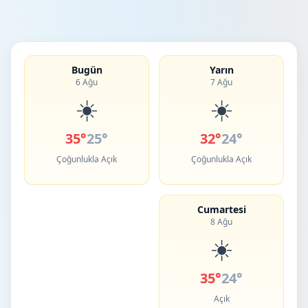
Bugün
Yarın
6 Ağu
7 Ağu
☀️
☀️
35°
25°
32°
24°
Çoğunlukla Açık
Çoğunlukla Açık
Cumartesi
8 Ağu
☀️
35°
24°
Açık