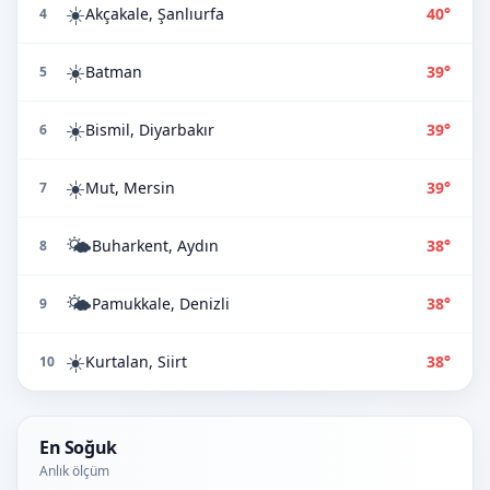
☀️
Akçakale, Şanlıurfa
40°
4
☀️
Batman
39°
5
☀️
Bismil, Diyarbakır
39°
6
☀️
Mut, Mersin
39°
7
🌤️
Buharkent, Aydın
38°
8
🌤️
Pamukkale, Denizli
38°
9
☀️
Kurtalan, Siirt
38°
10
En Soğuk
Anlık ölçüm