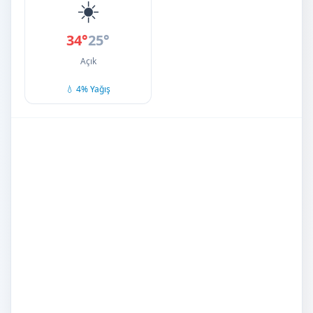
☀️
34°
25°
Açık
💧 4% Yağış