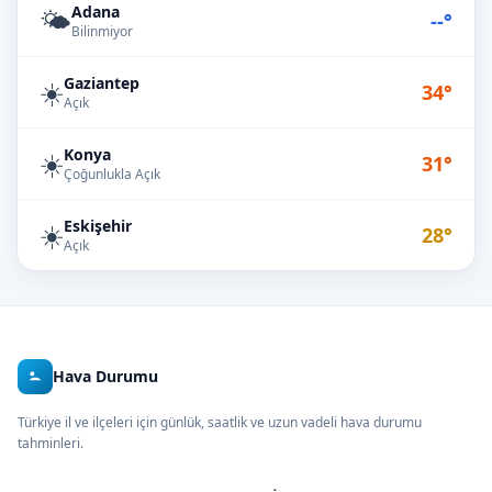
Adana
🌤️
--°
Bilinmiyor
Gaziantep
☀️
34°
Açık
Konya
☀️
31°
Çoğunlukla Açık
Eskişehir
☀️
28°
Açık
Hava Durumu
Türkiye il ve ilçeleri için günlük, saatlik ve uzun vadeli hava durumu
tahminleri.