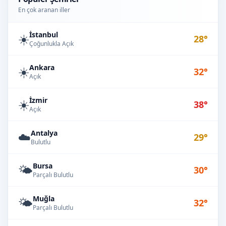
En çok aranan iller
İstanbul
☀️
28°
Çoğunlukla Açık
Ankara
☀️
32°
Açık
İzmir
☀️
38°
Açık
Antalya
☁️
29°
Bulutlu
Bursa
🌤️
30°
Parçalı Bulutlu
Muğla
🌤️
32°
Parçalı Bulutlu