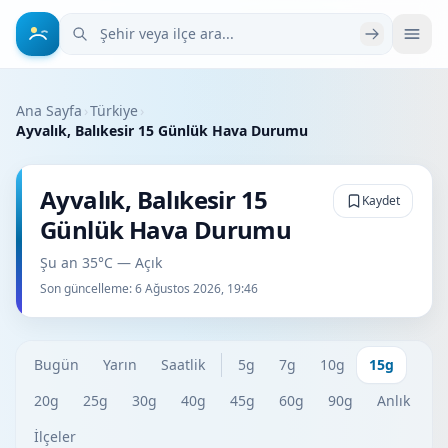
Şehir veya ilçe ara
Ana Sayfa
›
Türkiye
›
Ayvalık, Balıkesir 15 Günlük Hava Durumu
Ayvalık, Balıkesir 15
Kaydet
Günlük Hava Durumu
Şu an 35°C — Açık
Son güncelleme:
6 Ağustos 2026, 19:46
Bugün
Yarın
Saatlik
5g
7g
10g
15g
20g
25g
30g
40g
45g
60g
90g
Anlık
İlçeler