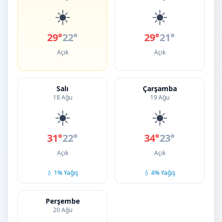
☀️
☀️
29°
22°
29°
21°
Açık
Açık
Salı
Çarşamba
18 Ağu
19 Ağu
☀️
☀️
31°
22°
34°
23°
Açık
Açık
💧 1% Yağış
💧 4% Yağış
Perşembe
20 Ağu