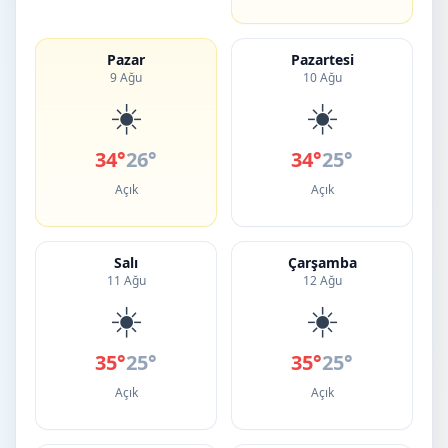
Pazar
Pazartesi
9 Ağu
10 Ağu
☀️
☀️
34°
26°
34°
25°
Açık
Açık
Salı
Çarşamba
11 Ağu
12 Ağu
☀️
☀️
35°
25°
35°
25°
Açık
Açık