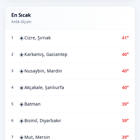
En Sıcak
Anlık ölçüm
☀️
Cizre, Şırnak
41°
1
☀️
Karkamış, Gaziantep
40°
2
☀️
Nusaybin, Mardin
40°
3
☀️
Akçakale, Şanlıurfa
40°
4
☀️
Batman
39°
5
☀️
Bismil, Diyarbakır
39°
6
☀️
Mut, Mersin
39°
7