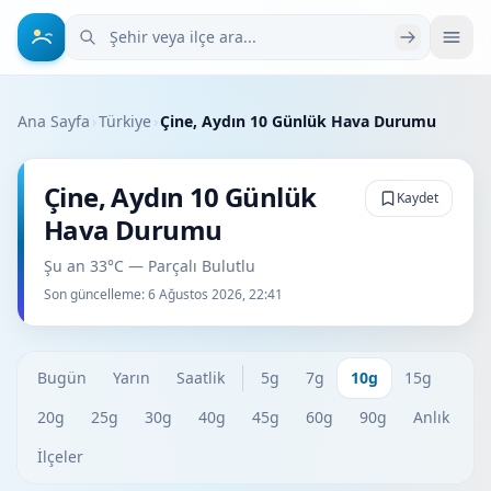
Şehir veya ilçe ara
Ana Sayfa
›
Türkiye
›
Çine, Aydın 10 Günlük Hava Durumu
Çine, Aydın 10 Günlük
Kaydet
Hava Durumu
Şu an 33°C — Parçalı Bulutlu
Son güncelleme:
6 Ağustos 2026, 22:41
Bugün
Yarın
Saatlik
5g
7g
10g
15g
20g
25g
30g
40g
45g
60g
90g
Anlık
İlçeler