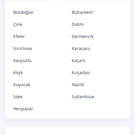
Bozdoğan
Buharkent
Çine
Didim
Efeler
Germencik
İncirliova
Karacasu
Karpuzlu
Koçarlı
Köşk
Kuşadası
Kuyucak
Nazilli
Söke
Sultanhisar
Yenipazar