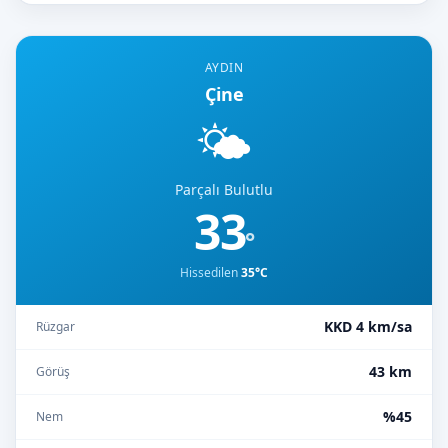
AYDIN
Çine
🌤️
Parçalı Bulutlu
33
°
Hissedilen
35°C
KKD 4 km/sa
Rüzgar
43 km
Görüş
%45
Nem