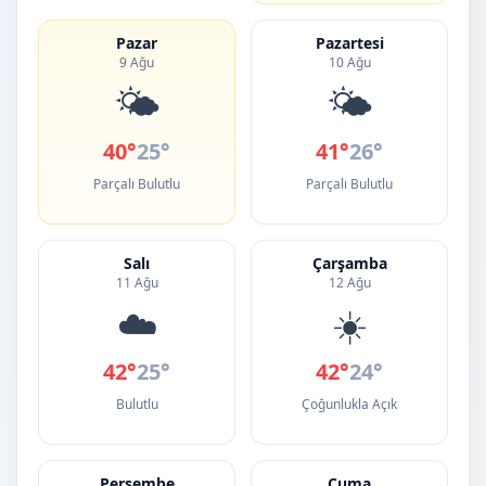
Pazar
Pazartesi
9 Ağu
10 Ağu
🌤️
🌤️
40°
25°
41°
26°
Parçalı Bulutlu
Parçalı Bulutlu
Salı
Çarşamba
11 Ağu
12 Ağu
☁️
☀️
42°
25°
42°
24°
Bulutlu
Çoğunlukla Açık
Perşembe
Cuma