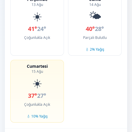
13 Ağu
14 Ağu
☀️
🌤️
41°
24°
40°
28°
Çoğunlukla Açık
Parçalı Bulutlu
💧 2% Yağış
Cumartesi
15 Ağu
☀️
37°
27°
Çoğunlukla Açık
💧 10% Yağış