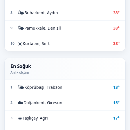
🌤️
Buharkent, Aydın
38°
8
🌤️
Pamukkale, Denizli
38°
9
☀️
Kurtalan, Siirt
38°
10
En Soğuk
Anlık ölçüm
🌤️
Köprübaşı, Trabzon
13°
1
☁️
Doğankent, Giresun
15°
2
☀️
Taşlıçay, Ağrı
17°
3