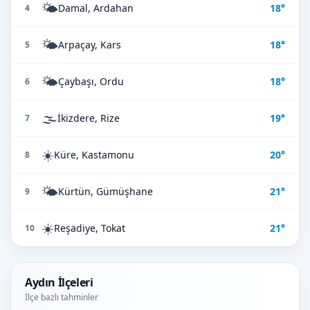
🌤️
Damal, Ardahan
18°
4
🌤️
Arpaçay, Kars
18°
5
🌤️
Çaybaşı, Ordu
18°
6
🌫️
İkizdere, Rize
19°
7
☀️
Küre, Kastamonu
20°
8
🌤️
Kürtün, Gümüşhane
21°
9
☀️
Reşadiye, Tokat
21°
10
Aydın İlçeleri
İlçe bazlı tahminler