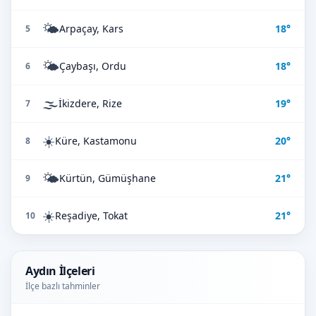
🌤️
Arpaçay, Kars
18°
5
🌤️
Çaybaşı, Ordu
18°
6
🌫️
İkizdere, Rize
19°
7
☀️
Küre, Kastamonu
20°
8
🌤️
Kürtün, Gümüşhane
21°
9
☀️
Reşadiye, Tokat
21°
10
Aydın İlçeleri
İlçe bazlı tahminler