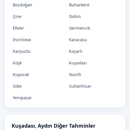
Bozdoğan
Buharkent
Çine
Didim
Efeler
Germencik
İncirliova
Karacasu
Karpuzlu
Koçarlı
Köşk
Kuşadası
Kuyucak
Nazilli
Söke
Sultanhisar
Yenipazar
Kuşadası, Aydın Diğer Tahminler