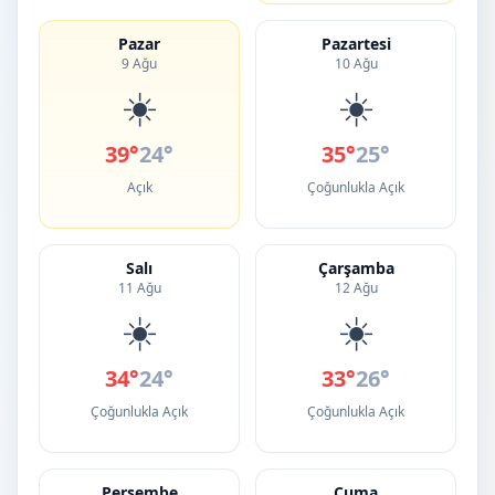
Pazar
Pazartesi
9 Ağu
10 Ağu
☀️
☀️
39°
24°
35°
25°
Açık
Çoğunlukla Açık
Salı
Çarşamba
11 Ağu
12 Ağu
☀️
☀️
34°
24°
33°
26°
Çoğunlukla Açık
Çoğunlukla Açık
Perşembe
Cuma