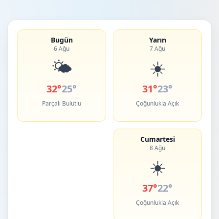
Bugün
Yarın
6 Ağu
7 Ağu
🌤️
☀️
32°
25°
31°
23°
Parçalı Bulutlu
Çoğunlukla Açık
Cumartesi
8 Ağu
☀️
37°
22°
Çoğunlukla Açık