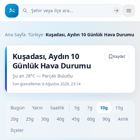
Şehir veya ilçe ara
Ana Sayfa
›
Türkiye
›
Kuşadası, Aydın 10 Günlük Hava Durumu
Kuşadası, Aydın 10
Kaydet
Günlük Hava Durumu
Şu an 28°C — Parçalı Bulutlu
Son güncelleme:
6 Ağustos 2026, 23:14
Bugün
Yarın
Saatlik
5g
7g
10g
15g
20g
25g
30g
40g
45g
60g
90g
Anlık
İlçeler