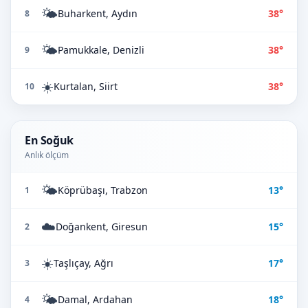
🌤️
Buharkent, Aydın
38°
8
🌤️
Pamukkale, Denizli
38°
9
☀️
Kurtalan, Siirt
38°
10
En Soğuk
Anlık ölçüm
🌤️
Köprübaşı, Trabzon
13°
1
☁️
Doğankent, Giresun
15°
2
☀️
Taşlıçay, Ağrı
17°
3
🌤️
Damal, Ardahan
18°
4