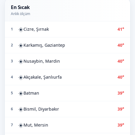
En Sıcak
Anlık ölçüm
☀️
Cizre, Şırnak
41°
1
☀️
Karkamış, Gaziantep
40°
2
☀️
Nusaybin, Mardin
40°
3
☀️
Akçakale, Şanlıurfa
40°
4
☀️
Batman
39°
5
☀️
Bismil, Diyarbakır
39°
6
☀️
Mut, Mersin
39°
7