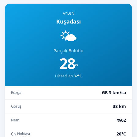
AYDIN
Kuşadası
🌤️
Parçalı Bulutlu
28
°
Hissedilen
32°C
GB 3 km/sa
Rüzgar
38 km
Görüş
%62
Nem
20°C
Çiy Noktası