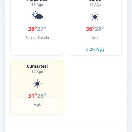
13 Ağu
14 Ağu
🌤️
☀️
38°
27°
36°
28°
Parçalı Bulutlu
Açık
💧 2% Yağış
Cumartesi
15 Ağu
☀️
31°
26°
Açık