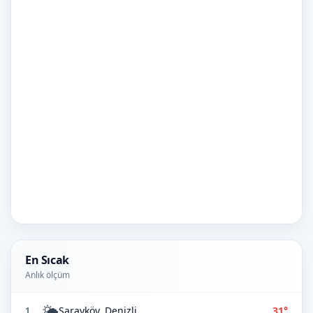
En Sıcak
Anlık ölçüm
🌤️
Sarayköy, Denizli
31°
1