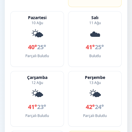
Pazartesi
Salı
10 Ağu
11 Ağu
🌤️
☁️
40°
25°
41°
25°
Parçalı Bulutlu
Bulutlu
Çarşamba
Perşembe
12 Ağu
13 Ağu
🌤️
🌤️
41°
23°
42°
24°
Parçalı Bulutlu
Parçalı Bulutlu