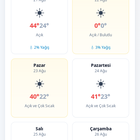
☀️
☀️
44°
24°
0°
0°
Açık
Açık / Bulutlu
💧 2% Yağış
💧 3% Yağış
Pazar
Pazartesi
23 Ağu
24 Ağu
☀️
☀️
40°
22°
41°
23°
Açık ve Çok Sıcak
Açık ve Çok Sıcak
Salı
Çarşamba
25 Ağu
26 Ağu