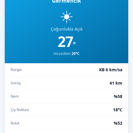
Germencik
☀️
Çoğunlukla Açık
27
°
Hissedilen
29°C
KB 6 km/sa
Rüzgar
41 km
Görüş
%58
Nem
18°C
Çiy Noktası
%52
Bulut