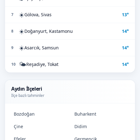
☀️
Gölova, Sivas
13°
7
☀️
Doğanyurt, Kastamonu
14°
8
☀️
Asarcık, Samsun
14°
9
🌤️
Reşadiye, Tokat
14°
10
Aydın İlçeleri
İlçe bazlı tahminler
Bozdoğan
Buharkent
Çine
Didim
Efeler
Germencik