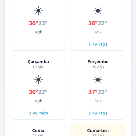
☀️
☀️
36°
23°
36°
22°
Açık
Açık
💧 1% Yağış
Çarşamba
Perşembe
19 Ağu
20 Ağu
☀️
☀️
36°
22°
37°
22°
Açık
Açık
💧 4% Yağış
💧 4% Yağış
Cuma
Cumartesi
21 Ağu
22 Ağu