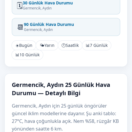
30 Günlük Hava Durumu
🗓️
Germencik, Aydın
90 Günlük Hava Durumu
📆
Germencik, Aydın
☀️
Bugün
🌤️
Yarın
🕐
Saatlik
📊
7 Günlük
📊
10 Günlük
Germencik, Aydın 25 Günlük Hava
Durumu — Detaylı Bilgi
Germencik, Aydın için 25 günlük öngörüler
güncel iklim modellerine dayanır. Şu anki tablo:
27°C, hava çoğunlukla açık. Nem %58, rüzgâr KB
yönünden saatte 6 km.