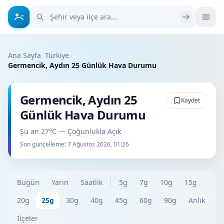
Şehir veya ilçe ara
Ana Sayfa
›
Türkiye
›
Germencik, Aydın 25 Günlük Hava Durumu
Germencik, Aydın 25
Kaydet
Günlük Hava Durumu
Şu an 27°C — Çoğunlukla Açık
Son güncelleme:
7 Ağustos 2026, 01:26
Bugün
Yarın
Saatlik
5g
7g
10g
15g
20g
25g
30g
40g
45g
60g
90g
Anlık
İlçeler