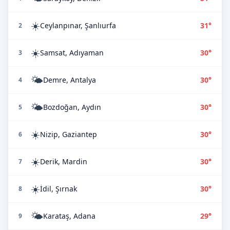
☀️
Ceylanpınar, Şanlıurfa
31°
2
☀️
Samsat, Adıyaman
30°
3
🌤️
Demre, Antalya
30°
4
🌤️
Bozdoğan, Aydın
30°
5
☀️
Nizip, Gaziantep
30°
6
☀️
Derik, Mardin
30°
7
☀️
İdil, Şırnak
30°
8
🌤️
Karataş, Adana
29°
9