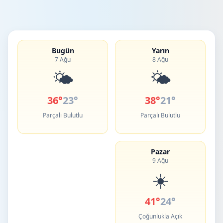
Bugün
Yarın
7 Ağu
8 Ağu
🌤️
🌤️
36°
23°
38°
21°
Parçalı Bulutlu
Parçalı Bulutlu
Pazar
9 Ağu
☀️
41°
24°
Çoğunlukla Açık