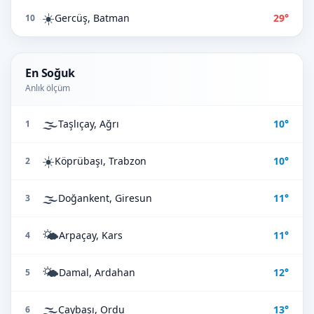
☀️
Gercüş, Batman
29°
10
En Soğuk
Anlık ölçüm
🌫️
Taşlıçay, Ağrı
10°
1
☀️
Köprübaşı, Trabzon
10°
2
🌫️
Doğankent, Giresun
11°
3
🌤️
Arpaçay, Kars
11°
4
🌤️
Damal, Ardahan
12°
5
🌫️
Çaybaşı, Ordu
13°
6