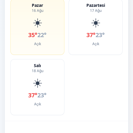
Pazar
Pazartesi
16 Ağu
17 Ağu
☀️
☀️
35°
22°
37°
23°
Açık
Açık
Salı
18 Ağu
☀️
37°
23°
Açık