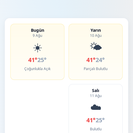
Bugün
Yarın
9 Ağu
10 Ağu
☀️
🌤️
41°
25°
41°
24°
Çoğunlukla Açık
Parçalı Bulutlu
Salı
11 Ağu
☁️
41°
25°
Bulutlu