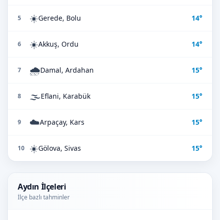
☀️
Gerede, Bolu
14°
5
☀️
Akkuş, Ordu
14°
6
🌧️
Damal, Ardahan
15°
7
🌫️
Eflani, Karabük
15°
8
☁️
Arpaçay, Kars
15°
9
☀️
Gölova, Sivas
15°
10
Aydın İlçeleri
İlçe bazlı tahminler