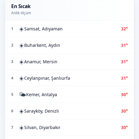
En Sıcak
Anlık ölçüm
☀️
Samsat, Adıyaman
32°
1
☀️
Buharkent, Aydın
31°
2
☀️
Anamur, Mersin
31°
3
☀️
Ceylanpınar, Şanlıurfa
31°
4
🌤️
Kemer, Antalya
30°
5
☀️
Sarayköy, Denizli
30°
6
☀️
Silvan, Diyarbakır
30°
7