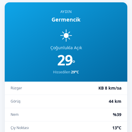
AYDIN
Germencik
☀️
Çoğunlukla Açık
29
°
Hissedilen
29°C
KB 8 km/sa
Rüzgar
44 km
Görüş
%39
Nem
13°C
Çiy Noktası