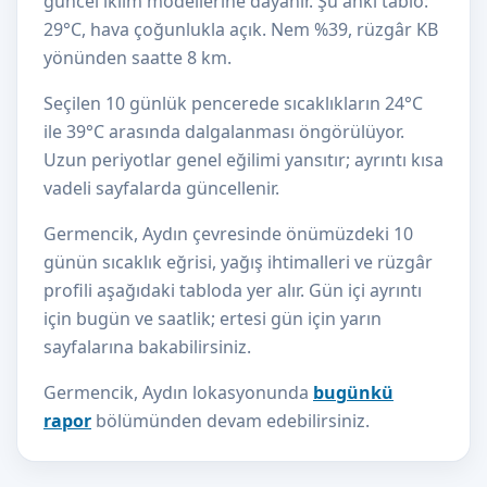
güncel iklim modellerine dayanır. Şu anki tablo:
29°C, hava çoğunlukla açık. Nem %39, rüzgâr KB
yönünden saatte 8 km.
Seçilen 10 günlük pencerede sıcaklıkların 24°C
ile 39°C arasında dalgalanması öngörülüyor.
Uzun periyotlar genel eğilimi yansıtır; ayrıntı kısa
vadeli sayfalarda güncellenir.
Germencik, Aydın çevresinde önümüzdeki 10
günün sıcaklık eğrisi, yağış ihtimalleri ve rüzgâr
profili aşağıdaki tabloda yer alır. Gün içi ayrıntı
için bugün ve saatlik; ertesi gün için yarın
sayfalarına bakabilirsiniz.
Germencik, Aydın lokasyonunda
bugünkü
rapor
bölümünden devam edebilirsiniz.