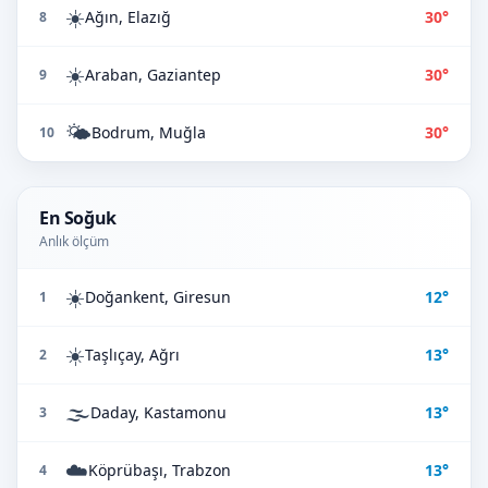
☀️
Ağın, Elazığ
30°
8
☀️
Araban, Gaziantep
30°
9
🌤️
Bodrum, Muğla
30°
10
En Soğuk
Anlık ölçüm
☀️
Doğankent, Giresun
12°
1
☀️
Taşlıçay, Ağrı
13°
2
🌫️
Daday, Kastamonu
13°
3
☁️
Köprübaşı, Trabzon
13°
4