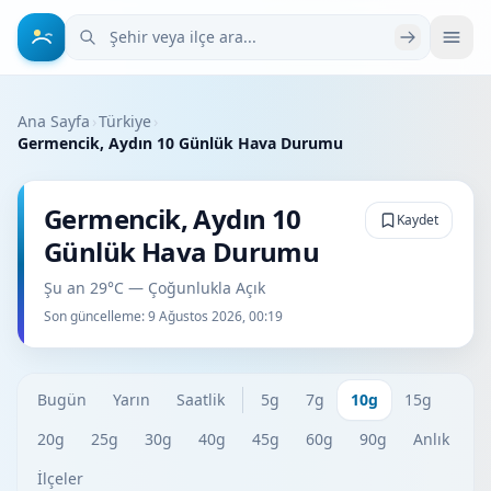
Şehir veya ilçe ara
Ana Sayfa
›
Türkiye
›
Germencik, Aydın 10 Günlük Hava Durumu
Germencik, Aydın 10
Kaydet
Günlük Hava Durumu
Şu an 29°C — Çoğunlukla Açık
Son güncelleme:
9 Ağustos 2026, 00:19
Bugün
Yarın
Saatlik
5g
7g
10g
15g
20g
25g
30g
40g
45g
60g
90g
Anlık
İlçeler