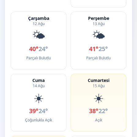
Çarşamba
Perşembe
12 Ağu
13 Ağu
🌤️
🌤️
40°
24°
41°
25°
Parçalı Bulutlu
Parçalı Bulutlu
Cuma
Cumartesi
14 Ağu
15 Ağu
☀️
☀️
39°
24°
38°
22°
Çoğunlukla Açık
Açık