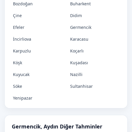
Bozdoğan
Buharkent
Çine
Didim
Efeler
Germencik
İncirliova
Karacasu
Karpuzlu
Koçarlı
Köşk
Kuşadası
Kuyucak
Nazilli
Söke
Sultanhisar
Yenipazar
Germencik, Aydın Diğer Tahminler