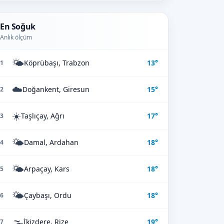
En Soğuk
Anlık ölçüm
🌤️
Köprübaşı, Trabzon
13°
1
☁️
Doğankent, Giresun
15°
2
☀️
Taşlıçay, Ağrı
17°
3
🌤️
Damal, Ardahan
18°
4
🌤️
Arpaçay, Kars
18°
5
🌤️
Çaybaşı, Ordu
18°
6
🌫️
İkizdere, Rize
19°
7