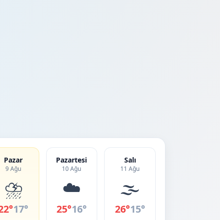
Pazar
Pazartesi
Salı
9 Ağu
10 Ağu
11 Ağu
⛈️
☁️
🌫️
22°
17°
25°
16°
26°
15°