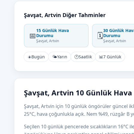
Şavşat, Artvin Diğer Tahminler
15 Günlük Hava
30 Günlük Hav
📅
🗓️
Durumu
Durumu
Şavşat, Artvin
Şavşat, Artvin
☀️
Bugün
🌤️
Yarın
🕐
Saatlik
📊
7 Günlük
Şavşat, Artvin 10 Günlük Hava
Şavşat, Artvin için 10 günlük öngörüler güncel ik
25°C, hava çoğunlukla açık. Nem %49, rüzgâr B 
Seçilen 10 günlük pencerede sıcaklıkların 16°C i