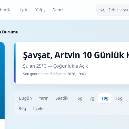
Şehir veya ilçe
Harita
Uydu
Yağış
Deniz
va Durumu
Şavşat, Artvin 10 Günlü
Şu an 25°C — Çoğunlukla Açık
Son güncelleme:
6 Ağustos 2026, 19:43
Bugün
Yarın
Saatlik
5g
7g
10g
15g
90g
İlçeler