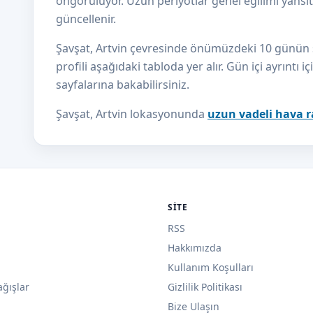
öngörülüyor. Uzun periyotlar genel eğilimi yansıtı
güncellenir.
Şavşat, Artvin çevresinde önümüzdeki 10 günün sıc
profili aşağıdaki tabloda yer alır. Gün içi ayrıntı i
sayfalarına bakabilirsiniz.
Şavşat, Artvin lokasyonunda
uzun vadeli hava 
SITE
RSS
Hakkımızda
Kullanım Koşulları
ağışlar
Gizlilik Politikası
Bize Ulaşın