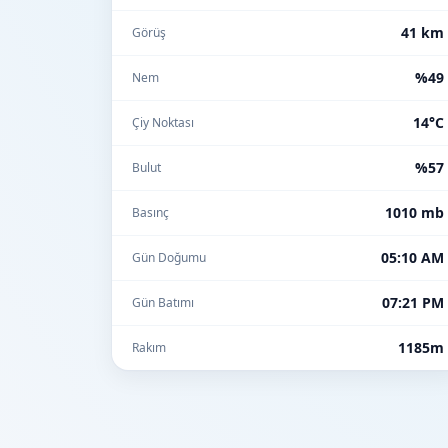
41 km
Görüş
%49
Nem
14°C
Çiy Noktası
%57
Bulut
1010 mb
Basınç
05:10 AM
Gün Doğumu
07:21 PM
Gün Batımı
1185m
Rakım