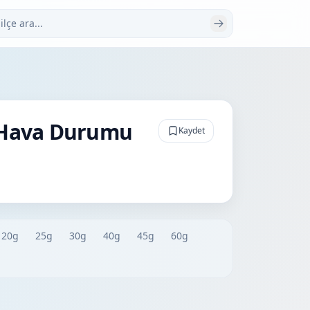
 ara
k Hava Durumu
Kaydet
20g
25g
30g
40g
45g
60g