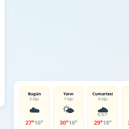
Bugün
Yarın
Cumartesi
6 Ağu
7 Ağu
8 Ağu
☁️
🌤️
🌧️
27°
16°
30°
16°
29°
18°