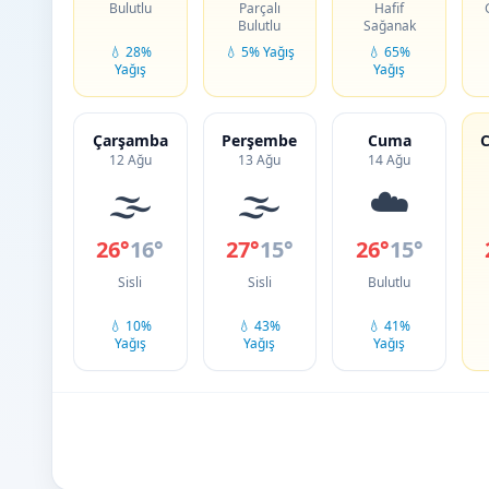
Bulutlu
Parçalı
Hafif
Bulutlu
Sağanak
💧 28%
💧 5% Yağış
💧 65%
Yağış
Yağış
Çarşamba
Perşembe
Cuma
C
12 Ağu
13 Ağu
14 Ağu
🌫️
🌫️
☁️
26°
16°
27°
15°
26°
15°
Sisli
Sisli
Bulutlu
💧 10%
💧 43%
💧 41%
Yağış
Yağış
Yağış