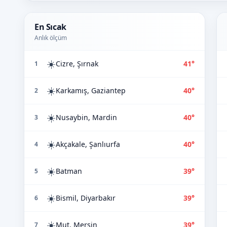
En Sıcak
Anlık ölçüm
☀️
Cizre, Şırnak
41°
1
☀️
Karkamış, Gaziantep
40°
2
☀️
Nusaybin, Mardin
40°
3
☀️
Akçakale, Şanlıurfa
40°
4
☀️
Batman
39°
5
☀️
Bismil, Diyarbakır
39°
6
☀️
Mut, Mersin
39°
7