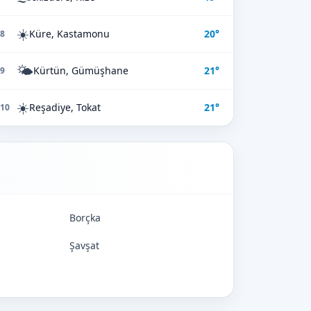
☀️
Küre, Kastamonu
20°
8
🌤️
Kürtün, Gümüşhane
21°
9
☀️
Reşadiye, Tokat
21°
10
Borçka
Şavşat