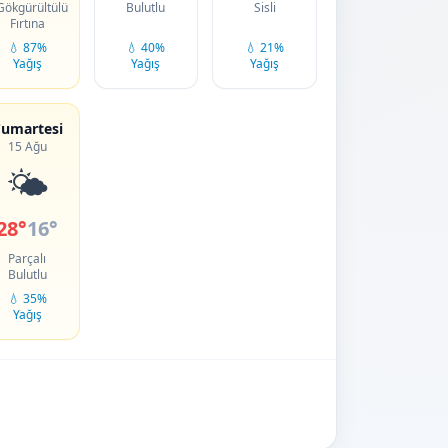
Gökgürültülü
Bulutlu
Sisli
Fırtına
💧 87%
💧 40%
💧 21%
Yağış
Yağış
Yağış
umartesi
15 Ağu
🌤️
28°
16°
Parçalı
Bulutlu
💧 35%
Yağış