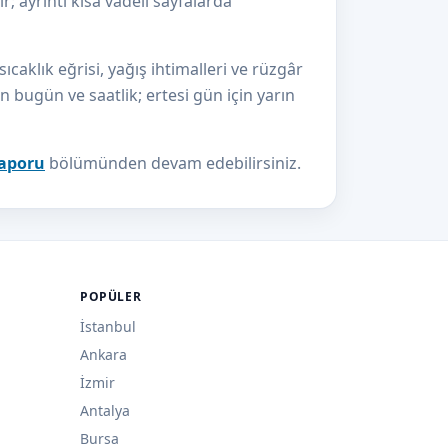
r; ayrıntı kısa vadeli sayfalarda
aklık eğrisi, yağış ihtimalleri ve rüzgâr
çin bugün ve saatlik; ertesi gün için yarın
raporu
bölümünden devam edebilirsiniz.
POPÜLER
İstanbul
Ankara
İzmir
Antalya
Bursa