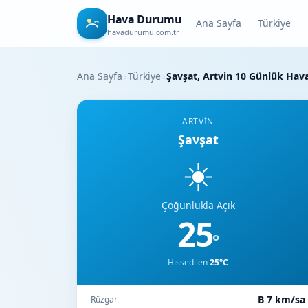
Hava Durumu
Ana Sayfa
Türkiye
havadurumu.com.tr
Ana Sayfa
›
Türkiye
›
Şavşat, Artvin 10 Günlük Ha
ARTVIN
Şavşat
☀️
Çoğunlukla Açık
25
°
Hissedilen
25°C
B 7 km/sa
Rüzgar