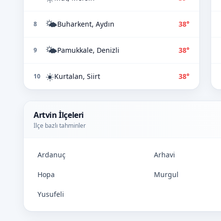
🌤️
Buharkent, Aydın
38°
8
🌤️
Pamukkale, Denizli
38°
9
☀️
Kurtalan, Siirt
38°
10
Artvin İlçeleri
İlçe bazlı tahminler
Ardanuç
Arhavi
Hopa
Murgul
Yusufeli