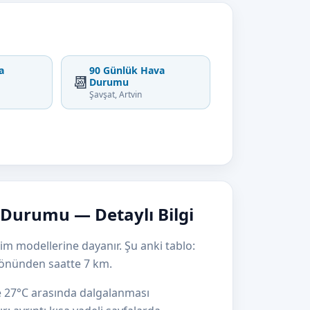
a
90 Günlük Hava
📆
Durumu
Şavşat, Artvin
 Durumu — Detaylı Bilgi
lim modellerine dayanır. Şu anki tablo:
yönünden saatte 7 km.
le 27°C arasında dalgalanması