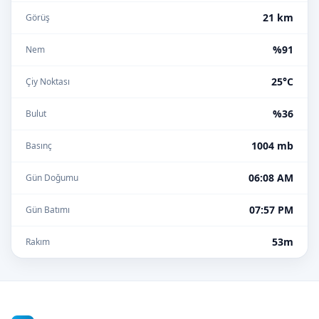
21 km
Görüş
%91
Nem
25°C
Çiy Noktası
%36
Bulut
1004 mb
Basınç
06:08 AM
Gün Doğumu
07:57 PM
Gün Batımı
53m
Rakım