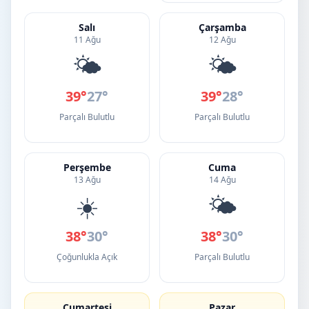
Salı
Çarşamba
11 Ağu
12 Ağu
🌤️
🌤️
39°
27°
39°
28°
Parçalı Bulutlu
Parçalı Bulutlu
Perşembe
Cuma
13 Ağu
14 Ağu
☀️
🌤️
38°
30°
38°
30°
Çoğunlukla Açık
Parçalı Bulutlu
Cumartesi
Pazar