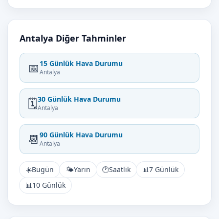
Antalya Diğer Tahminler
15 Günlük Hava Durumu
📅
Antalya
30 Günlük Hava Durumu
🗓️
Antalya
90 Günlük Hava Durumu
📆
Antalya
☀️
Bugün
🌤️
Yarın
🕐
Saatlik
📊
7 Günlük
📊
10 Günlük