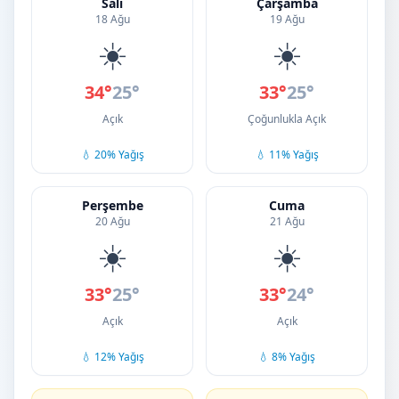
Salı
Çarşamba
18 Ağu
19 Ağu
☀️
☀️
34°
25°
33°
25°
Açık
Çoğunlukla Açık
💧 20% Yağış
💧 11% Yağış
Perşembe
Cuma
20 Ağu
21 Ağu
☀️
☀️
33°
25°
33°
24°
Açık
Açık
💧 12% Yağış
💧 8% Yağış