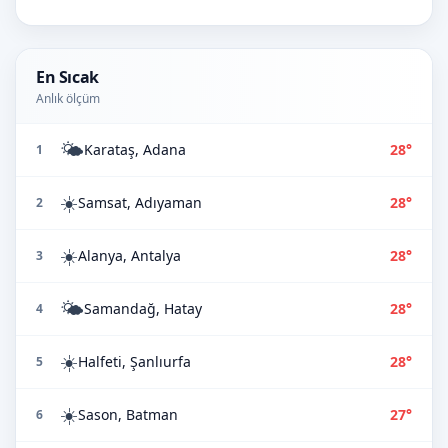
En Sıcak
Anlık ölçüm
🌤️
Karataş, Adana
28°
1
☀️
Samsat, Adıyaman
28°
2
☀️
Alanya, Antalya
28°
3
🌤️
Samandağ, Hatay
28°
4
☀️
Halfeti, Şanlıurfa
28°
5
☀️
Sason, Batman
27°
6