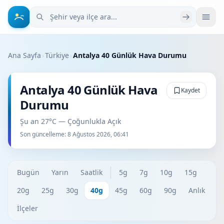
Şehir veya ilçe ara
Ana Sayfa
›
Türkiye
›
Antalya 40 Günlük Hava Durumu
Antalya 40 Günlük Hava
Kaydet
Durumu
Şu an 27°C — Çoğunlukla Açık
Son güncelleme:
8 Ağustos 2026, 06:41
Bugün
Yarın
Saatlik
5g
7g
10g
15g
20g
25g
30g
40g
45g
60g
90g
Anlık
İlçeler