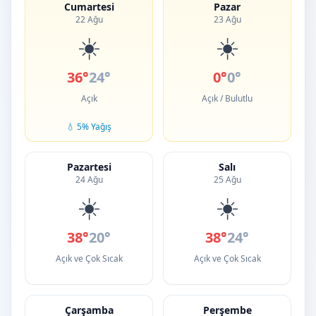
Cumartesi
Pazar
22 Ağu
23 Ağu
☀️
☀️
36°
24°
0°
0°
Açık
Açık / Bulutlu
💧 5% Yağış
Pazartesi
Salı
24 Ağu
25 Ağu
☀️
☀️
38°
20°
38°
24°
Açık ve Çok Sıcak
Açık ve Çok Sıcak
Çarşamba
Perşembe