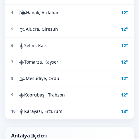
🌤️
Hanak, Ardahan
12°
4
🌫️
Alucra, Giresun
12°
5
☀️
Selim, Kars
12°
6
☀️
Tomarza, Kayseri
12°
7
🌫️
Mesudiye, Ordu
12°
8
☀️
Köprübaşı, Trabzon
12°
9
☀️
Karayazı, Erzurum
13°
10
Antalya İlçeleri