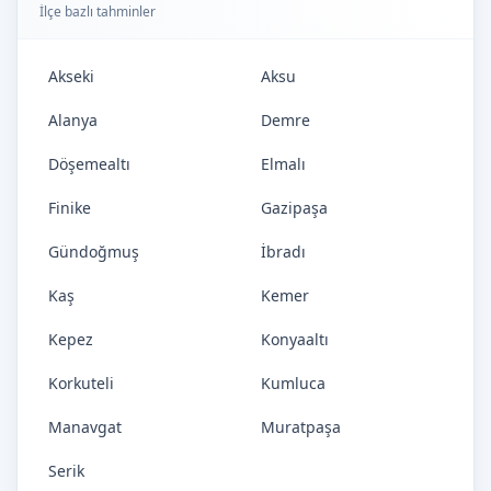
İlçe bazlı tahminler
Akseki
Aksu
Alanya
Demre
Döşemealtı
Elmalı
Finike
Gazipaşa
Gündoğmuş
İbradı
Kaş
Kemer
Kepez
Konyaaltı
Korkuteli
Kumluca
Manavgat
Muratpaşa
Serik