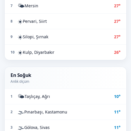
🌤️
Mersin
27°
7
☀️
Pervari, Siirt
27°
8
☀️
Silopi, Şırnak
27°
9
☀️
Kulp, Diyarbakır
26°
10
En Soğuk
Anlık ölçüm
🌤️
Taşlıçay, Ağrı
10°
1
🌫️
Pınarbaşı, Kastamonu
11°
2
🌫️
Gölova, Sivas
11°
3