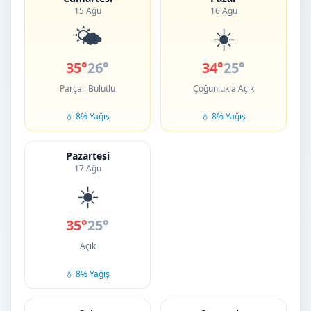
15 Ağu
16 Ağu
🌤️
☀️
35°
26°
34°
25°
Parçalı Bulutlu
Çoğunlukla Açık
💧 8% Yağış
💧 8% Yağış
Pazartesi
17 Ağu
☀️
35°
25°
Açık
💧 8% Yağış