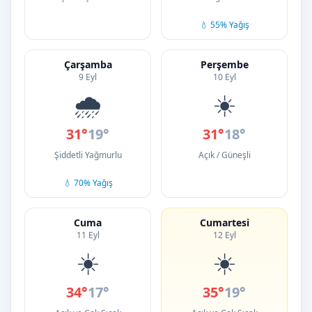
💧 55% Yağış
Çarşamba
Perşembe
9 Eyl
10 Eyl
🌧️
☀️
31°
19°
31°
18°
Şiddetli Yağmurlu
Açık / Güneşli
💧 70% Yağış
Cuma
Cumartesi
11 Eyl
12 Eyl
☀️
☀️
34°
17°
35°
19°