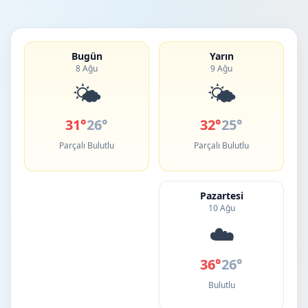
Bugün
Yarın
8 Ağu
9 Ağu
🌤️
🌤️
31°
26°
32°
25°
Parçalı Bulutlu
Parçalı Bulutlu
Pazartesi
10 Ağu
☁️
36°
26°
Bulutlu