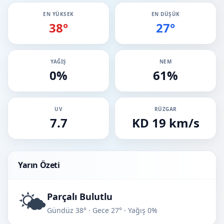
EN YÜKSEK
EN DÜŞÜK
38°
27°
YAĞIŞ
NEM
0%
61%
UV
RÜZGAR
7.7
KD 19 km/s
Yarın Özeti
🌤️
Parçalı Bulutlu
Gündüz 38° · Gece 27° · Yağış 0%