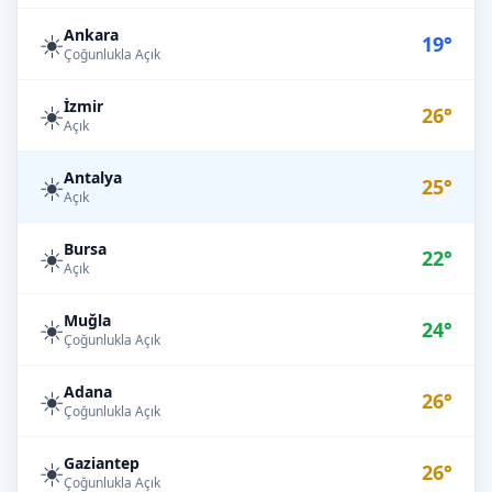
Ankara
☀️
19°
Çoğunlukla Açık
İzmir
☀️
26°
Açık
Antalya
☀️
25°
Açık
Bursa
☀️
22°
Açık
Muğla
☀️
24°
Çoğunlukla Açık
Adana
☀️
26°
Çoğunlukla Açık
Gaziantep
☀️
26°
Çoğunlukla Açık