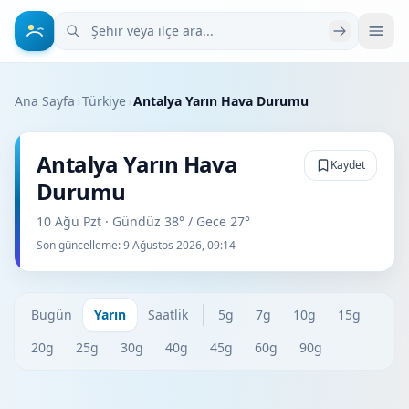
Şehir veya ilçe ara
Ana Sayfa
›
Türkiye
›
Antalya Yarın Hava Durumu
Antalya Yarın Hava
Kaydet
Durumu
10 Ağu Pzt · Gündüz 38° / Gece 27°
Son güncelleme:
9 Ağustos 2026, 09:14
Bugün
Yarın
Saatlik
5g
7g
10g
15g
20g
25g
30g
40g
45g
60g
90g