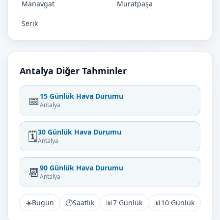
Manavgat
Muratpaşa
Serik
Antalya Diğer Tahminler
15 Günlük Hava Durumu
📅
Antalya
30 Günlük Hava Durumu
🗓️
Antalya
90 Günlük Hava Durumu
📆
Antalya
☀️
Bugün
🕐
Saatlik
📊
7 Günlük
📊
10 Günlük