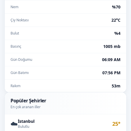
%70
Nem
22°C
Çiy Noktası
%4
Bulut
1005 mb
Basınç
06:09 AM
Gün Doğumu
07:56 PM
Gün Batımı
53m
Rakım
Popüler Şehirler
En çok aranan iller
İstanbul
☁️
25°
Bulutlu