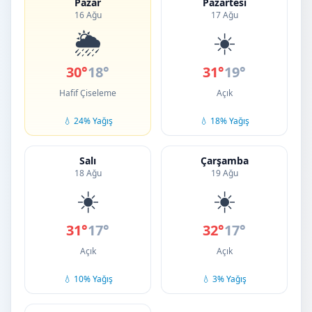
Pazar
Pazartesi
16 Ağu
17 Ağu
🌦️
☀️
30°
18°
31°
19°
Hafif Çiseleme
Açık
💧 24% Yağış
💧 18% Yağış
Salı
Çarşamba
18 Ağu
19 Ağu
☀️
☀️
31°
17°
32°
17°
Açık
Açık
💧 10% Yağış
💧 3% Yağış