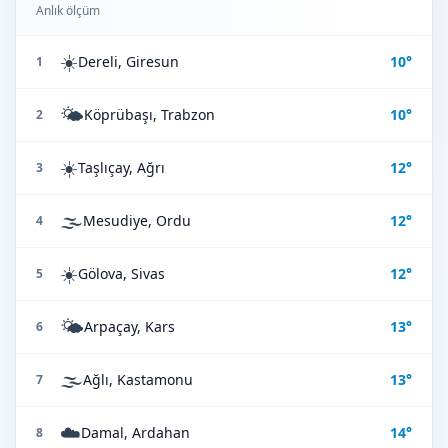
Anlık ölçüm
☀️
Dereli, Giresun
10°
1
🌤️
Köprübaşı, Trabzon
10°
2
☀️
Taşlıçay, Ağrı
12°
3
🌫️
Mesudiye, Ordu
12°
4
☀️
Gölova, Sivas
12°
5
🌤️
Arpaçay, Kars
13°
6
🌫️
Ağlı, Kastamonu
13°
7
☁️
Damal, Ardahan
14°
8