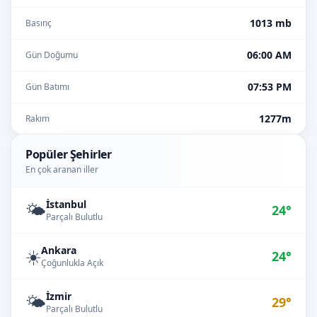
1013 mb
Basınç
06:00 AM
Gün Doğumu
07:53 PM
Gün Batımı
1277m
Rakım
Popüler Şehirler
En çok aranan iller
İstanbul
🌤️
24°
Parçalı Bulutlu
Ankara
☀️
24°
Çoğunlukla Açık
İzmir
🌤️
29°
Parçalı Bulutlu