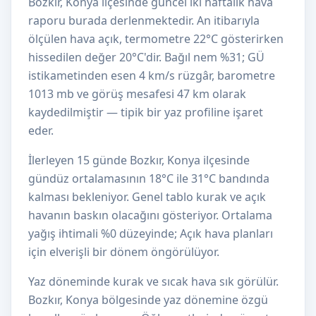
Bozkır, Konya ilçesinde güncel iki haftalık hava
raporu burada derlenmektedir. An itibarıyla
ölçülen hava açık, termometre 22°C gösterirken
hissedilen değer 20°C'dir. Bağıl nem %31; GÜ
istikametinden esen 4 km/s rüzgâr, barometre
1013 mb ve görüş mesafesi 47 km olarak
kaydedilmiştir — tipik bir yaz profiline işaret
eder.
İlerleyen 15 günde Bozkır, Konya ilçesinde
gündüz ortalamasının 18°C ile 31°C bandında
kalması bekleniyor. Genel tablo kurak ve açık
havanın baskın olacağını gösteriyor. Ortalama
yağış ihtimali %0 düzeyinde; Açık hava planları
için elverişli bir dönem öngörülüyor.
Yaz döneminde kurak ve sıcak hava sık görülür.
Bozkır, Konya bölgesinde yaz dönemine özgü