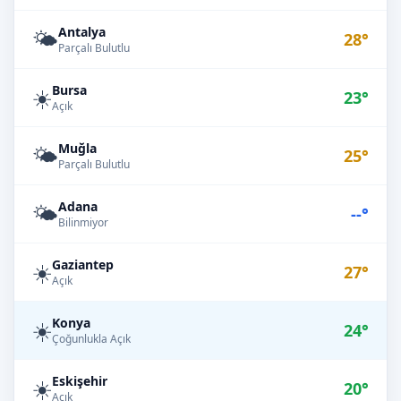
Antalya
🌤️
28°
Parçalı Bulutlu
Bursa
☀️
23°
Açık
Muğla
🌤️
25°
Parçalı Bulutlu
Adana
🌤️
--°
Bilinmiyor
Gaziantep
☀️
27°
Açık
Konya
☀️
24°
Çoğunlukla Açık
Eskişehir
☀️
20°
Açık