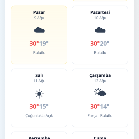
Pazar
Pazartesi
9 Ağu
10 Ağu
☁️
☁️
30°
19°
30°
20°
Bulutlu
Bulutlu
Salı
Çarşamba
11 Ağu
12 Ağu
☀️
🌤️
30°
15°
30°
14°
Çoğunlukla Açık
Parçalı Bulutlu
Perşembe
Cuma