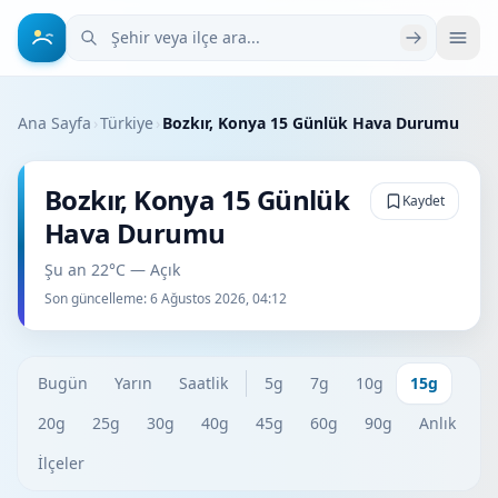
Şehir veya ilçe ara
Ana Sayfa
›
Türkiye
›
Bozkır, Konya 15 Günlük Hava Durumu
Bozkır, Konya 15 Günlük
Kaydet
Hava Durumu
Şu an 22°C — Açık
Son güncelleme:
6 Ağustos 2026, 04:12
Bugün
Yarın
Saatlik
5g
7g
10g
15g
20g
25g
30g
40g
45g
60g
90g
Anlık
İlçeler