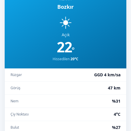
Bozkır
☀️
Açık
22
°
Hissedilen
20°C
GGD 4 km/sa
Rüzgar
47 km
Görüş
%31
Nem
4°C
Çiy Noktası
%27
Bulut