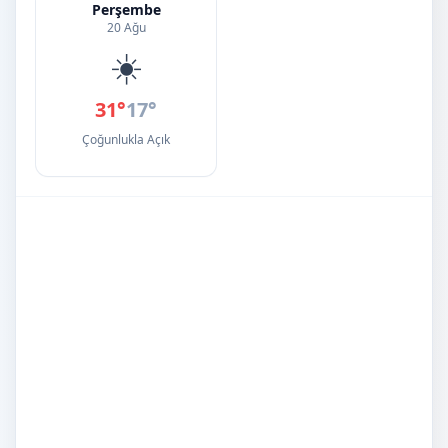
Perşembe
20 Ağu
☀️
31°
17°
Çoğunlukla Açık