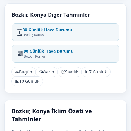
Bozkır, Konya Diğer Tahminler
30 Günlük Hava Durumu
🗓️
Bozkır, Konya
90 Günlük Hava Durumu
📆
Bozkır, Konya
☀️
Bugün
🌤️
Yarın
🕐
Saatlik
📊
7 Günlük
📊
10 Günlük
Bozkır, Konya İklim Özeti ve
Tahminler