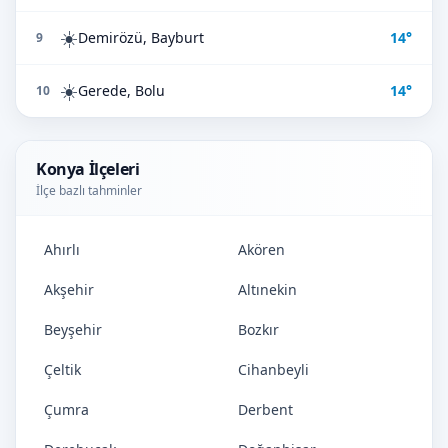
☀️
Demirözü, Bayburt
14°
9
☀️
Gerede, Bolu
14°
10
Konya İlçeleri
İlçe bazlı tahminler
Ahırlı
Akören
Akşehir
Altınekin
Beyşehir
Bozkır
Çeltik
Cihanbeyli
Çumra
Derbent