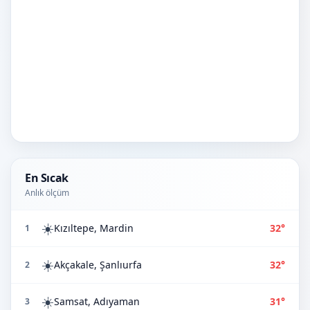
En Sıcak
Anlık ölçüm
☀️
Kızıltepe, Mardin
32°
1
☀️
Akçakale, Şanlıurfa
32°
2
☀️
Samsat, Adıyaman
31°
3