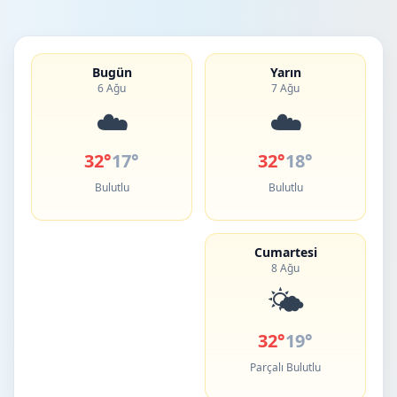
Bugün
Yarın
6 Ağu
7 Ağu
☁️
☁️
32°
17°
32°
18°
Bulutlu
Bulutlu
Cumartesi
8 Ağu
🌤️
32°
19°
Parçalı Bulutlu