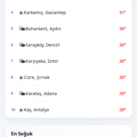
☀️
Karkamış, Gaziantep
31°
4
🌤️
Buharkent, Aydın
30°
5
🌤️
Sarayköy, Denizli
30°
6
🌤️
Karşıyaka, İzmir
30°
7
☀️
Cizre, Şırnak
30°
8
🌤️
Karataş, Adana
29°
9
☀️
Kaş, Antalya
29°
10
En Soğuk