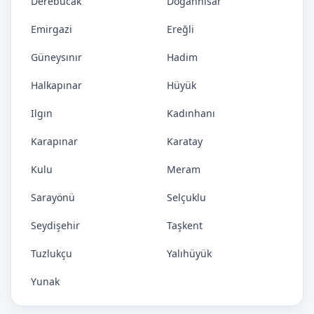
Derebucak
Doğanhisar
Emirgazi
Ereğli
Güneysınır
Hadim
Halkapınar
Hüyük
Ilgın
Kadınhanı
Karapınar
Karatay
Kulu
Meram
Sarayönü
Selçuklu
Seydişehir
Taşkent
Tuzlukçu
Yalıhüyük
Yunak