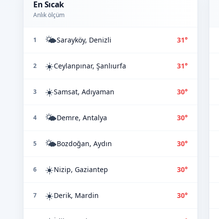
En Sıcak
Anlık ölçüm
🌤️
Sarayköy, Denizli
31°
1
☀️
Ceylanpınar, Şanlıurfa
31°
2
☀️
Samsat, Adıyaman
30°
3
🌤️
Demre, Antalya
30°
4
🌤️
Bozdoğan, Aydın
30°
5
☀️
Nizip, Gaziantep
30°
6
☀️
Derik, Mardin
30°
7