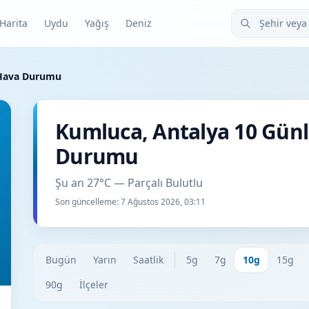
Şehir veya ilçe
Harita
Uydu
Yağış
Deniz
 Hava Durumu
Kumluca, Antalya 10 Gün
Durumu
Şu an 27°C — Parçalı Bulutlu
Son güncelleme:
7 Ağustos 2026, 03:11
Bugün
Yarın
Saatlik
5g
7g
10g
15g
90g
İlçeler