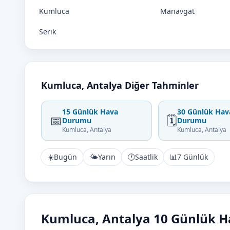
Kumluca
Manavgat
Serik
Kumluca, Antalya Diğer Tahminler
15 Günlük Hava
30 Günlük Hav
📅
🗓️
Durumu
Durumu
Kumluca, Antalya
Kumluca, Antalya
☀️
Bugün
🌤️
Yarın
🕐
Saatlik
📊
7 Günlük
Kumluca, Antalya 10 Günlük 