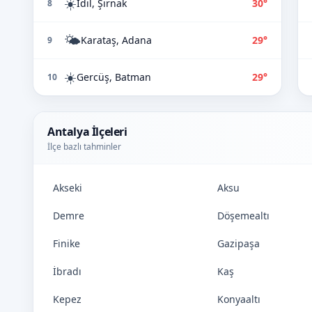
☀️
İdil, Şırnak
30°
8
🌤️
Karataş, Adana
29°
9
☀️
Gercüş, Batman
29°
10
Antalya İlçeleri
İlçe bazlı tahminler
Akseki
Aksu
Demre
Döşemealtı
Finike
Gazipaşa
İbradı
Kaş
Kepez
Konyaaltı