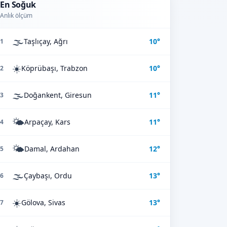
En Soğuk
Anlık ölçüm
🌫️
Taşlıçay, Ağrı
10°
1
☀️
Köprübaşı, Trabzon
10°
2
🌫️
Doğankent, Giresun
11°
3
🌤️
Arpaçay, Kars
11°
4
🌤️
Damal, Ardahan
12°
5
🌫️
Çaybaşı, Ordu
13°
6
☀️
Gölova, Sivas
13°
7