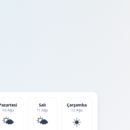
Pazartesi
Salı
Çarşamba
10 Ağu
11 Ağu
12 Ağu
🌤️
🌤️
☀️