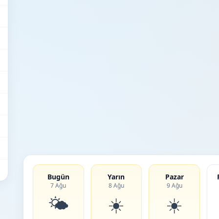
Bugün
Yarın
Pazar
7 Ağu
8 Ağu
9 Ağu
🌤️
☀️
☀️