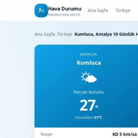
Hava Durumu
Ana Sayfa
Türkiye
havadurumu.com.tr
Ana Sayfa
›
Türkiye
›
Kumluca, Antalya 10 Günlük
ANTALYA
Kumluca
🌤️
Parçalı Bulutlu
27
°
Hissedilen
31°C
KD 5 km/sa
Rüzgar