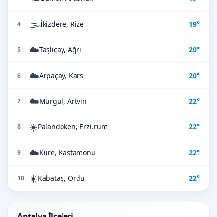
🌫️
İkizdere, Rize
19°
4
☁️
Taşlıçay, Ağrı
20°
5
☁️
Arpaçay, Kars
20°
6
☁️
Murgul, Artvin
22°
7
☀️
Palandöken, Erzurum
22°
8
☁️
Küre, Kastamonu
22°
9
☀️
Kabataş, Ordu
22°
10
Antalya İlçeleri