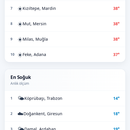
☀️
Kızıltepe, Mardin
38°
7
☀️
Mut, Mersin
38°
8
☀️
Milas, Muğla
38°
9
☀️
Feke, Adana
37°
10
En Soğuk
Anlık ölçüm
🌤️
Köprübaşı, Trabzon
14°
1
☁️
Doğankent, Giresun
18°
2
🌤️
Damal, Ardahan
19°
3