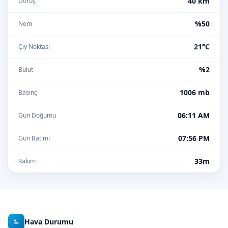
40 km
Görüş
%50
Nem
21°C
Çiy Noktası
%2
Bulut
1006 mb
Basınç
06:11 AM
Gün Doğumu
07:56 PM
Gün Batımı
33m
Rakım
Hava Durumu