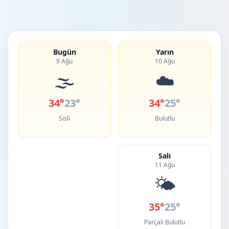
Bugün
Yarın
9 Ağu
10 Ağu
🌫️
☁️
34°
23°
34°
25°
Sisli
Bulutlu
Salı
11 Ağu
🌤️
35°
25°
Parçalı Bulutlu