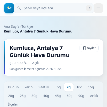
Şehir veya ilçe ara
Ana Sayfa
›
Türkiye
›
Kumluca, Antalya 7 Günlük Hava Durumu
Kumluca, Antalya 7
Kaydet
Günlük Hava Durumu
Şu an 33°C — Açık
Son güncelleme:
9 Ağustos 2026, 13:55
Bugün
Yarın
Saatlik
5g
7g
10g
15g
20g
25g
30g
40g
45g
60g
90g
Anlık
İlçeler