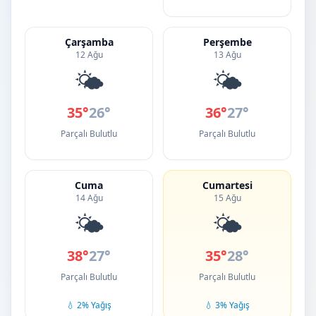
Çarşamba
Perşembe
12 Ağu
13 Ağu
🌤️
🌤️
35°
26°
36°
27°
Parçalı Bulutlu
Parçalı Bulutlu
Cuma
Cumartesi
14 Ağu
15 Ağu
🌤️
🌤️
38°
27°
35°
28°
Parçalı Bulutlu
Parçalı Bulutlu
💧 2% Yağış
💧 3% Yağış