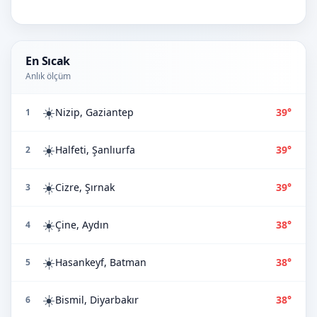
En Sıcak
Anlık ölçüm
☀️
Nizip, Gaziantep
39°
1
☀️
Halfeti, Şanlıurfa
39°
2
☀️
Cizre, Şırnak
39°
3
☀️
Çine, Aydın
38°
4
☀️
Hasankeyf, Batman
38°
5
☀️
Bismil, Diyarbakır
38°
6