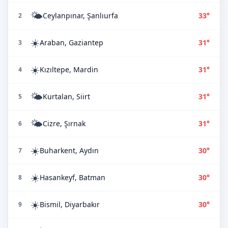
🌤️
Ceylanpınar, Şanlıurfa
33°
2
☀️
Araban, Gaziantep
31°
3
☀️
Kızıltepe, Mardin
31°
4
🌤️
Kurtalan, Siirt
31°
5
🌤️
Cizre, Şırnak
31°
6
☀️
Buharkent, Aydın
30°
7
☀️
Hasankeyf, Batman
30°
8
☀️
Bismil, Diyarbakır
30°
9