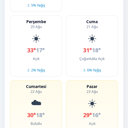
💧 5% Yağış
Perşembe
Cuma
20 Ağu
21 Ağu
☀️
☀️
33°
17°
31°
18°
Açık
Çoğunlukla Açık
💧 2% Yağış
💧 6% Yağış
Cumartesi
Pazar
22 Ağu
23 Ağu
☁️
☀️
30°
18°
29°
16°
Bulutlu
Açık