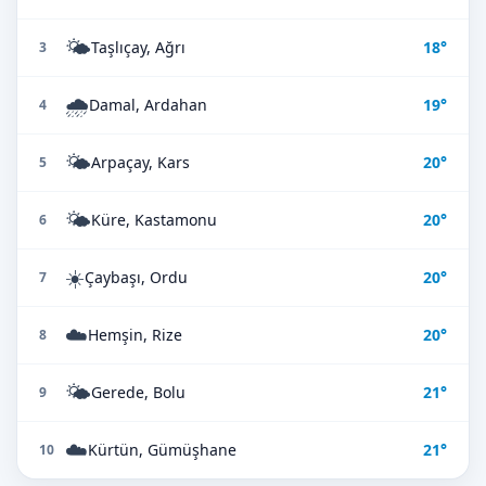
🌤️
Taşlıçay, Ağrı
18°
3
🌧️
Damal, Ardahan
19°
4
🌤️
Arpaçay, Kars
20°
5
🌤️
Küre, Kastamonu
20°
6
☀️
Çaybaşı, Ordu
20°
7
☁️
Hemşin, Rize
20°
8
🌤️
Gerede, Bolu
21°
9
☁️
Kürtün, Gümüşhane
21°
10