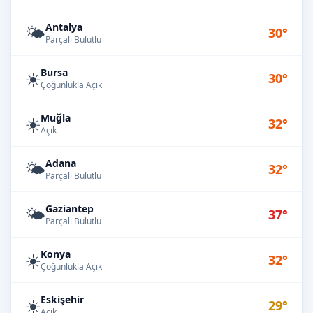
Antalya
🌤️
30°
Parçalı Bulutlu
Bursa
☀️
30°
Çoğunlukla Açık
Muğla
☀️
32°
Açık
Adana
🌤️
32°
Parçalı Bulutlu
Gaziantep
🌤️
37°
Parçalı Bulutlu
Konya
☀️
32°
Çoğunlukla Açık
Eskişehir
☀️
29°
Açık