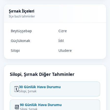
Şırnak İlçeleri
İlçe bazlı tahminler
Beytüşşebap
Cizre
Güçlükonak
İdil
Silopi
Uludere
Silopi, Şırnak Diğer Tahminler
30 Günlük Hava Durumu
🗓️
Silopi, Şırnak
90 Günlük Hava Durumu
📆
Silopi, Şırnak