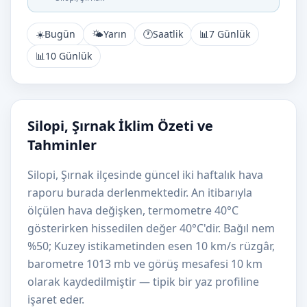
☀️
Bugün
🌤️
Yarın
🕐
Saatlik
📊
7 Günlük
📊
10 Günlük
Silopi, Şırnak İklim Özeti ve
Tahminler
Silopi, Şırnak ilçesinde güncel iki haftalık hava
raporu burada derlenmektedir. An itibarıyla
ölçülen hava değişken, termometre 40°C
gösterirken hissedilen değer 40°C'dir. Bağıl nem
%50; Kuzey istikametinden esen 10 km/s rüzgâr,
barometre 1013 mb ve görüş mesafesi 10 km
olarak kaydedilmiştir — tipik bir yaz profiline
işaret eder.