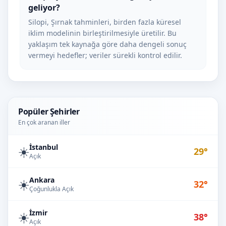
geliyor?
Silopi, Şırnak tahminleri, birden fazla küresel
iklim modelinin birleştirilmesiyle üretilir. Bu
yaklaşım tek kaynağa göre daha dengeli sonuç
vermeyi hedefler; veriler sürekli kontrol edilir.
Popüler Şehirler
En çok aranan iller
İstanbul
☀️
29°
Açık
Ankara
☀️
32°
Çoğunlukla Açık
İzmir
☀️
38°
Açık