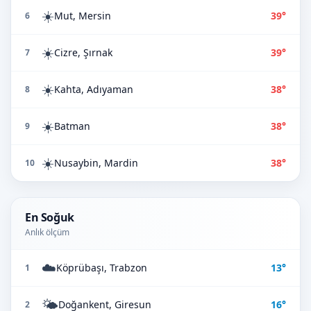
☀️
Mut, Mersin
39°
6
☀️
Cizre, Şırnak
39°
7
☀️
Kahta, Adıyaman
38°
8
☀️
Batman
38°
9
☀️
Nusaybin, Mardin
38°
10
En Soğuk
Anlık ölçüm
☁️
Köprübaşı, Trabzon
13°
1
🌤️
Doğankent, Giresun
16°
2