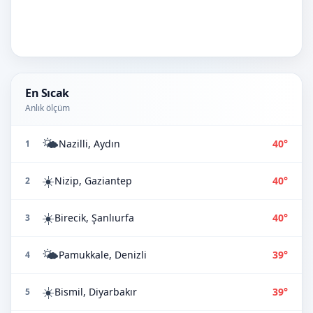
En Sıcak
Anlık ölçüm
🌤️
Nazilli, Aydın
40°
1
☀️
Nizip, Gaziantep
40°
2
☀️
Birecik, Şanlıurfa
40°
3
🌤️
Pamukkale, Denizli
39°
4
☀️
Bismil, Diyarbakır
39°
5