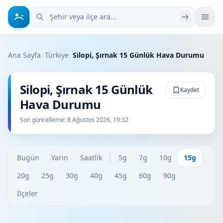
Şehir veya ilçe ara
Ana Sayfa
›
Türkiye
›
Silopi, Şırnak 15 Günlük Hava Durumu
Silopi, Şırnak 15 Günlük
Kaydet
Hava Durumu
Son güncelleme:
8 Ağustos 2026, 19:32
Bugün
Yarın
Saatlik
5g
7g
10g
15g
20g
25g
30g
40g
45g
60g
90g
İlçeler