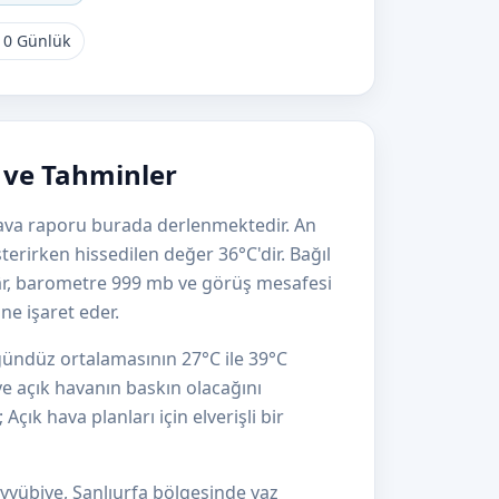
10 Günlük
i ve Tahminler
 hava raporu burada derlenmektedir. An
terirken hissedilen değer 36°C'dir. Bağıl
r, barometre 999 mb ve görüş mesafesi
ne işaret eder.
 gündüz ortalamasının 27°C ile 39°C
e açık havanın baskın olacağını
çık hava planları için elverişli bir
yyübiye, Şanlıurfa bölgesinde yaz