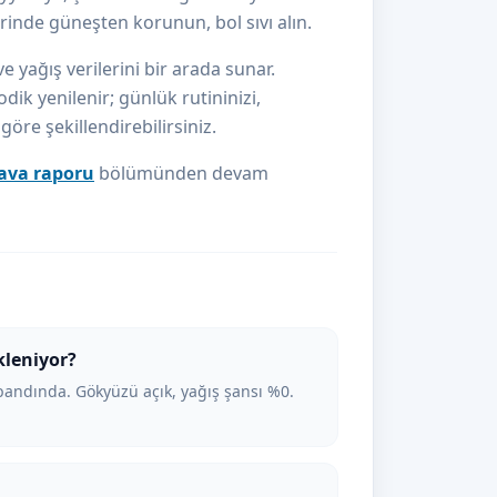
inde güneşten korunun, bol sıvı alın.
e yağış verilerini bir arada sunar.
dik yenilenir; günlük rutininizi,
re şekillendirebilirsiniz.
ava raporu
bölümünden devam
kleniyor?
andında. Gökyüzü açık, yağış şansı %0.