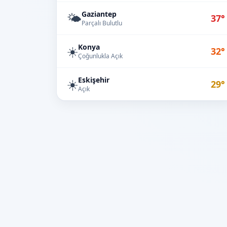
Gaziantep
🌤️
37°
Parçalı Bulutlu
Konya
☀️
32°
Çoğunlukla Açık
Eskişehir
☀️
29°
Açık