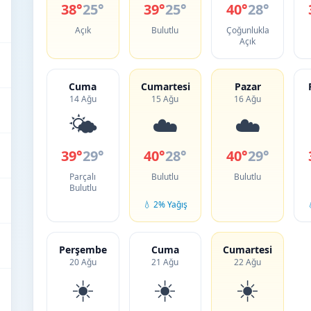
38°
25°
39°
25°
40°
28°
Açık
Bulutlu
Çoğunlukla
Açık
Cuma
Cumartesi
Pazar
14 Ağu
15 Ağu
16 Ağu
🌤️
☁️
☁️
39°
29°
40°
28°
40°
29°
Parçalı
Bulutlu
Bulutlu
Bulutlu
💧 2% Yağış
Perşembe
Cuma
Cumartesi
20 Ağu
21 Ağu
22 Ağu
☀️
☀️
☀️