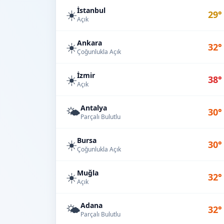
İstanbul
☀️
29°
Açık
Ankara
☀️
32°
Çoğunlukla Açık
İzmir
☀️
38°
Açık
Antalya
🌤️
30°
Parçalı Bulutlu
Bursa
☀️
30°
Çoğunlukla Açık
Muğla
☀️
32°
Açık
Adana
🌤️
32°
Parçalı Bulutlu