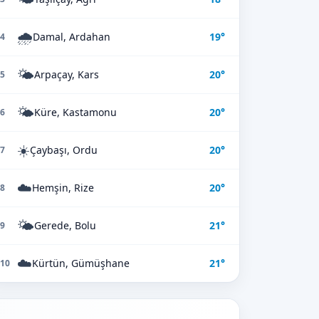
🌧️
Damal, Ardahan
19°
4
🌤️
Arpaçay, Kars
20°
5
🌤️
Küre, Kastamonu
20°
6
☀️
Çaybaşı, Ordu
20°
7
☁️
Hemşin, Rize
20°
8
🌤️
Gerede, Bolu
21°
9
☁️
Kürtün, Gümüşhane
21°
10