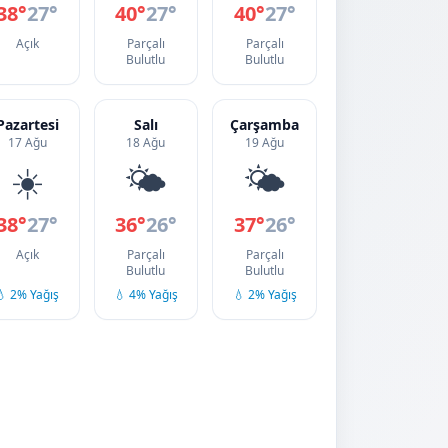
38°
27°
40°
27°
40°
27°
Açık
Parçalı
Parçalı
Bulutlu
Bulutlu
Pazartesi
Salı
Çarşamba
17 Ağu
18 Ağu
19 Ağu
☀️
🌤️
🌤️
38°
27°
36°
26°
37°
26°
Açık
Parçalı
Parçalı
Bulutlu
Bulutlu
💧 2% Yağış
💧 4% Yağış
💧 2% Yağış