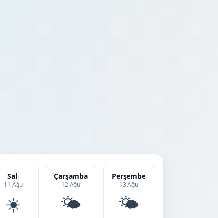
Salı
Çarşamba
Perşembe
11 Ağu
12 Ağu
13 Ağu
☀️
🌤️
🌤️