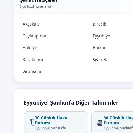
Şanlıurfa İlçeleri
İlçe bazlı tahminler
Akçakale
Birecik
Ceylanpınar
Eyyübiye
Haliliye
Harran
Karaköprü
Siverek
Viranşehir
Eyyübiye, Şanlıurfa Diğer Tahminler
30 Günlük Hava
90 Günlük Ha
🗓️
📆
Durumu
Durumu
Eyyübiye, Şanlıurfa
Eyyübiye, Şanlıur