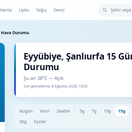
Şehir veya ilçe
Harita
Uydu
Yağış
Deniz
ük Hava Durumu
Eyyübiye, Şanlıurfa 15 G
Durumu
Şu an 38°C — Açık
Son güncelleme:
8 Ağustos 2026, 19:02
Bugün
Yarın
Saatlik
5g
7g
10g
15g
90g
İlçeler