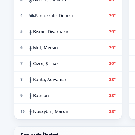
🌤️
Pamukkale, Denizli
39°
4
☀️
Bismil, Diyarbakır
39°
5
☀️
Mut, Mersin
39°
6
☀️
Cizre, Şırnak
39°
7
☀️
Kahta, Adıyaman
38°
8
☀️
Batman
38°
9
☀️
Nusaybin, Mardin
38°
10