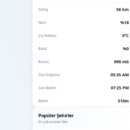
56 km
Görüş
%18
Nem
9°C
Çiy Noktası
%0
Bulut
999 mb
Basınç
05:35 AM
Gün Doğumu
07:25 PM
Gün Batımı
510m
Rakım
Popüler Şehirler
En çok aranan iller