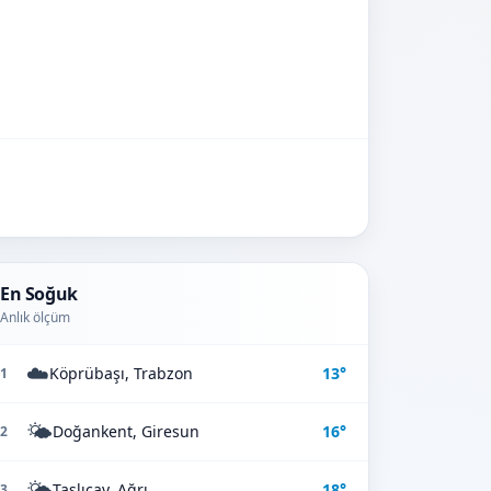
En Soğuk
Anlık ölçüm
☁️
Köprübaşı, Trabzon
13°
1
🌤️
Doğankent, Giresun
16°
2
🌤️
Taşlıçay, Ağrı
18°
3