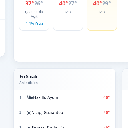
37°
26°
40°
27°
40°
29°
Çoğunlukla
Açık
Açık
Açık
💧 1% Yağış
En Sıcak
Anlık ölçüm
🌤️
Nazilli, Aydın
40°
1
☀️
Nizip, Gaziantep
40°
2
☀️
Birecik, Şanlıurfa
40°
3