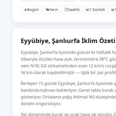
☀️
Bugün
🌤️
Yarın
🕐
Saatlik
📊
7 Günlük
📊
Eyyübiye, Şanlıurfa İklim Özet
Eyyübiye, Şanlıurfa ilçesinde güncel iki haftalık
itibarıyla ölçülen hava açık, termometre 38°C gös
nem %18; GD istikametinden esen 12 km/s rüzgâ
56 km olarak kaydedilmiştir — tipik bir yaz profili
İlerleyen 15 günde Eyyübiye, Şanlıurfa ilçesinde
bandında kalması bekleniyor. Genel tablo kurak v
gösteriyor. Ortalama yağış ihtimali %0 düzeyinde; A
dönem öngörülüyor.
Yaz döneminde kurak ve sıcak hava sık görülür. E