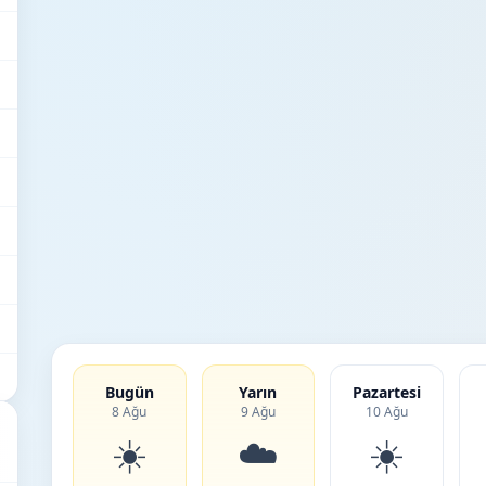
Bugün
Yarın
Pazartesi
8 Ağu
9 Ağu
10 Ağu
☀️
☁️
☀️