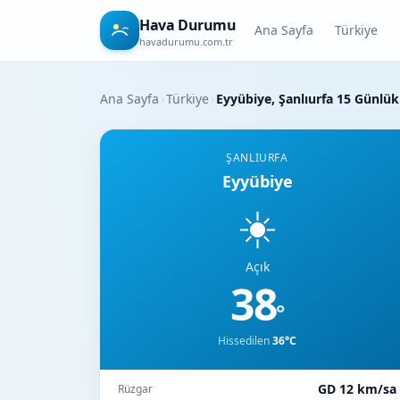
Hava Durumu
Ana Sayfa
Türkiye
havadurumu.com.tr
Ana Sayfa
›
Türkiye
›
Eyyübiye, Şanlıurfa 15 Günl
ŞANLIURFA
Eyyübiye
☀️
Açık
38
°
Hissedilen
36°C
GD 12 km/sa
Rüzgar