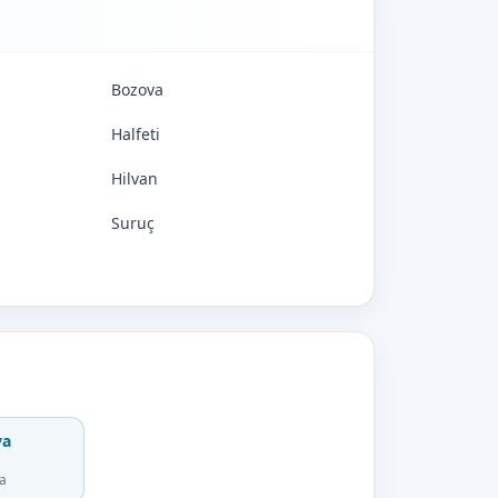
Bozova
Halfeti
Hilvan
Suruç
va
fa