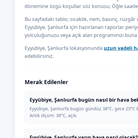
dönemine özgü koşullar söz konusu; Öğle saatler
Bu sayfadaki tablo; sıcaklık, nem, basınç, rüzgâr v
Eyyübiye, Şanlıurfa için hazırlanan raporlar periyo
yolculuğunuzu veya açık alan programınızı buna gö
Eyyübiye, Şanlıurfa lokasyonunda
uzun vadeli h
edebilirsiniz.
Merak Edilenler
Eyyübiye, Şanlıurfa bugün nasıl bir hava be
Eyyübiye, Şanlıurfa bugün gündüz 38°C, gece 25°C b
Anlık ölçüm: 38°C, açık.
Eyyübiye, Şanlıurfa yarın hava nasıl olacak?