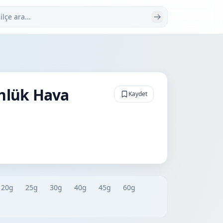
 ara
ünlük Hava
Kaydet
20g
25g
30g
40g
45g
60g