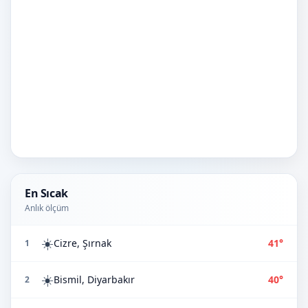
En Sıcak
Anlık ölçüm
☀️
Cizre, Şırnak
41°
1
☀️
Bismil, Diyarbakır
40°
2