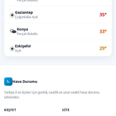
Parçalı Bulutlu
Gaziantep
☀️
35°
Çoğunlukla Açık
Konya
🌤️
33°
Parçalı Bulutlu
Eskişehir
☀️
29°
Açık
Hava Durumu
Türkiye il ve ilçeleri için günlük, saatlik ve uzun vadeli hava durumu
tahminleri.
KEŞFET
SITE