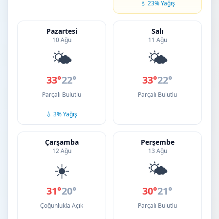
💧 23% Yağış
Pazartesi
Salı
10 Ağu
11 Ağu
🌤️
🌤️
33°
22°
33°
22°
Parçalı Bulutlu
Parçalı Bulutlu
💧 3% Yağış
Çarşamba
Perşembe
12 Ağu
13 Ağu
☀️
🌤️
31°
20°
30°
21°
Çoğunlukla Açık
Parçalı Bulutlu