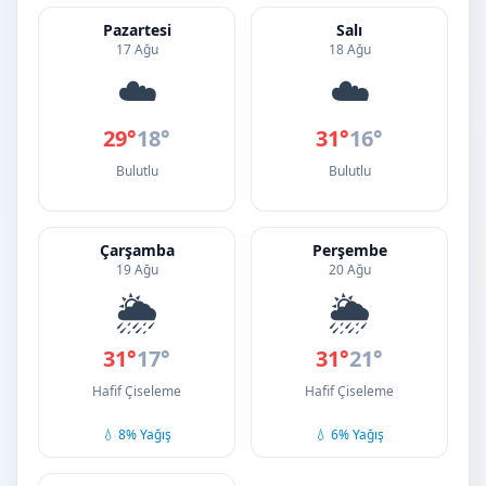
Pazartesi
Salı
17 Ağu
18 Ağu
☁️
☁️
29°
18°
31°
16°
Bulutlu
Bulutlu
Çarşamba
Perşembe
19 Ağu
20 Ağu
🌦️
🌦️
31°
17°
31°
21°
Hafif Çiseleme
Hafif Çiseleme
💧 8% Yağış
💧 6% Yağış