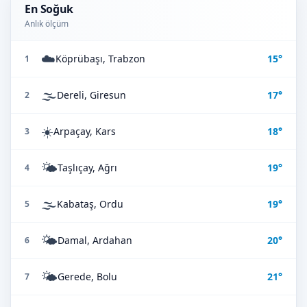
En Soğuk
Anlık ölçüm
☁️
Köprübaşı, Trabzon
15°
1
🌫️
Dereli, Giresun
17°
2
☀️
Arpaçay, Kars
18°
3
🌤️
Taşlıçay, Ağrı
19°
4
🌫️
Kabataş, Ordu
19°
5
🌤️
Damal, Ardahan
20°
6
🌤️
Gerede, Bolu
21°
7