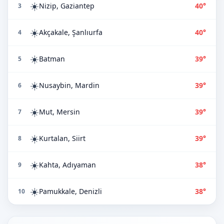
☀️
Nizip, Gaziantep
40°
3
☀️
Akçakale, Şanlıurfa
40°
4
☀️
Batman
39°
5
☀️
Nusaybin, Mardin
39°
6
☀️
Mut, Mersin
39°
7
☀️
Kurtalan, Siirt
39°
8
☀️
Kahta, Adıyaman
38°
9
☀️
Pamukkale, Denizli
38°
10