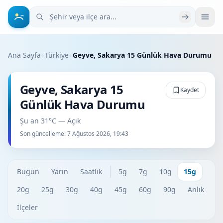
Şehir veya ilçe ara
Ana Sayfa
›
Türkiye
›
Geyve, Sakarya 15 Günlük Hava Durumu
Geyve, Sakarya 15
Kaydet
Günlük Hava Durumu
Şu an 31°C — Açık
Son güncelleme:
7 Ağustos 2026, 19:43
Bugün
Yarın
Saatlik
5g
7g
10g
15g
20g
25g
30g
40g
45g
60g
90g
Anlık
İlçeler