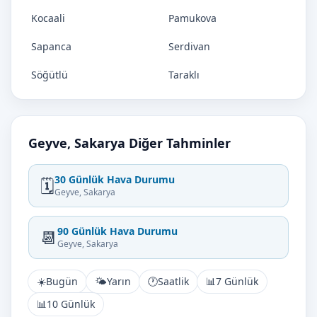
Kocaali
Pamukova
Sapanca
Serdivan
Söğütlü
Taraklı
Geyve, Sakarya Diğer Tahminler
30 Günlük Hava Durumu
🗓️
Geyve, Sakarya
90 Günlük Hava Durumu
📆
Geyve, Sakarya
☀️
Bugün
🌤️
Yarın
🕐
Saatlik
📊
7 Günlük
📊
10 Günlük