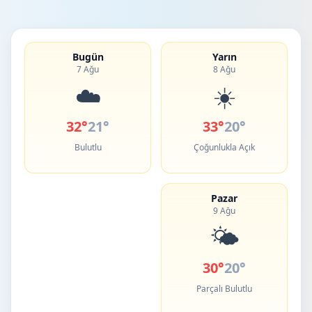
Bugün
Yarın
7 Ağu
8 Ağu
☁️
☀️
32°
21°
33°
20°
Bulutlu
Çoğunlukla Açık
Pazar
9 Ağu
🌤️
30°
20°
Parçalı Bulutlu