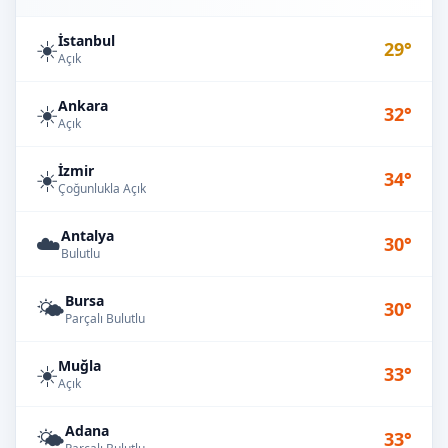
İstanbul
☀️
29°
Açık
Ankara
☀️
32°
Açık
İzmir
☀️
34°
Çoğunlukla Açık
Antalya
☁️
30°
Bulutlu
Bursa
🌤️
30°
Parçalı Bulutlu
Muğla
☀️
33°
Açık
Adana
🌤️
33°