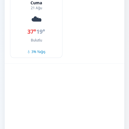
Cuma
21 Ağu
☁️
37°
19°
Bulutlu
💧 3% Yağış