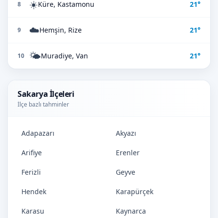
☀️
Küre, Kastamonu
21°
8
☁️
Hemşin, Rize
21°
9
🌤️
Muradiye, Van
21°
10
Sakarya İlçeleri
İlçe bazlı tahminler
Adapazarı
Akyazı
Arifiye
Erenler
Ferizli
Geyve
Hendek
Karapürçek
Karasu
Kaynarca