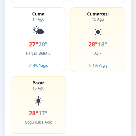
Cuma
Cumartesi
14 Ağu
15 Ağu
🌤️
☀️
27°
20°
28°
18°
Parçalı Bulutlu
Açık
💧 4% Yağış
💧 1% Yağış
Pazar
16 Ağu
☀️
28°
17°
Çoğunlukla Açık