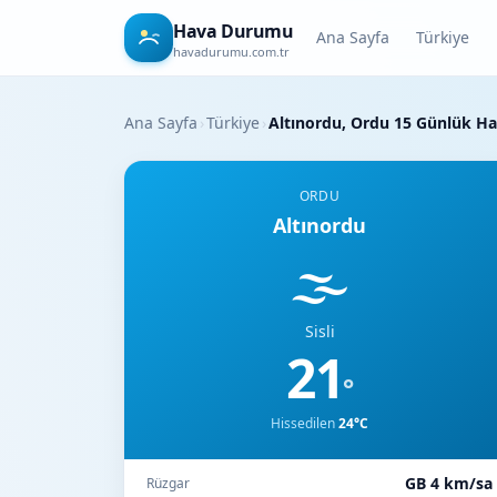
Hava Durumu
Ana Sayfa
Türkiye
havadurumu.com.tr
Ana Sayfa
›
Türkiye
›
Altınordu, Ordu 15 Günlük 
ORDU
Altınordu
🌫️
Sisli
21
°
Hissedilen
24°C
GB 4 km/sa
Rüzgar