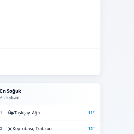
En Soğuk
Anlık ölçüm
🌤️
Taşlıçay, Ağrı
11°
1
☀️
Köprübaşı, Trabzon
12°
2