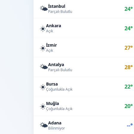
İstanbul
🌤️
24°
Parçalı Bulutlu
Ankara
☀️
24°
Açık
İzmir
☀️
27°
Açık
Antalya
🌤️
28°
Parçalı Bulutlu
Bursa
☀️
22°
Çoğunlukla Açık
Muğla
☀️
20°
Çoğunlukla Açık
Adana
🌤️
--°
Bilinmiyor