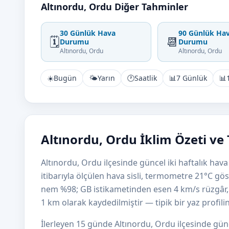
Altınordu, Ordu Diğer Tahminler
30 Günlük Hava
90 Günlük Ha
🗓️
📆
Durumu
Durumu
Altınordu, Ordu
Altınordu, Ordu
☀️
Bugün
🌤️
Yarın
🕐
Saatlik
📊
7 Günlük
📊
Altınordu, Ordu İklim Özeti ve
Altınordu, Ordu ilçesinde güncel iki haftalık ha
itibarıyla ölçülen hava sisli, termometre 21°C gös
nem %98; GB istikametinden esen 4 km/s rüzgâr
1 km olarak kaydedilmiştir — tipik bir yaz profilin
İlerleyen 15 günde Altınordu, Ordu ilçesinde gün