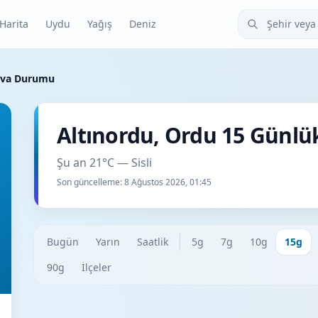
Şehir veya ilçe
Harita
Uydu
Yağış
Deniz
Hava Durumu
Altınordu, Ordu 15 Günl
Şu an 21°C — Sisli
Son güncelleme:
8 Ağustos 2026, 01:45
Bugün
Yarın
Saatlik
5g
7g
10g
15g
90g
İlçeler