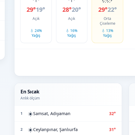
29°
19°
28°
20°
29°
22°
Açık
Açık
Orta
Çiseleme
💧 24%
💧 16%
💧 13%
Yağış
Yağış
Yağış
En Sıcak
Anlık ölçüm
☀️
Samsat, Adıyaman
32°
1
☀️
Ceylanpınar, Şanlıurfa
31°
2