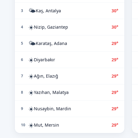
🌤️
Kaş, Antalya
30°
3
☀️
Nizip, Gaziantep
30°
4
🌤️
Karataş, Adana
29°
5
☀️
Diyarbakır
29°
6
☀️
Ağın, Elazığ
29°
7
☀️
Yazıhan, Malatya
29°
8
☀️
Nusaybin, Mardin
29°
9
☀️
Mut, Mersin
29°
10