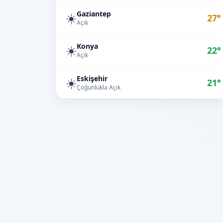
Gaziantep
☀️
27°
Açık
Konya
☀️
22°
Açık
Eskişehir
☀️
21°
Çoğunlukla Açık