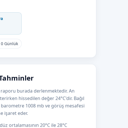
va
10 Günlük
 Tahminler
va raporu burada derlenmektedir. An
terirken hissedilen değer 24°C'dir. Bağıl
, barometre 1008 mb ve görüş mesafesi
e işaret eder.
düz ortalamasının 20°C ile 28°C