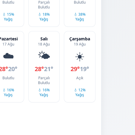
Bulutlu
Parçalı
Bulutlu
Bulutlu
💧 15%
💧 18%
💧 38%
Yağış
Yağış
Yağış
Pazartesi
Salı
Çarşamba
17 Ağu
18 Ağu
19 Ağu
☁️
🌤️
☀️
28°
20°
28°
21°
29°
19°
Bulutlu
Parçalı
Açık
Bulutlu
💧 16%
💧 16%
💧 12%
Yağış
Yağış
Yağış