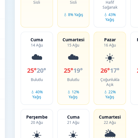
Sisli
Sisli
Hafif
Sağanak
💧 8% Yağış
💧 43%
Yağış
Cuma
Cumartesi
Pazar
14 Ağu
15 Ağu
16 Ağu
☁️
☁️
☀️
25°
20°
25°
19°
26°
17°
Bulutlu
Bulutlu
Çoğunlukla
Açık
💧 40%
💧 12%
💧 22%
Yağış
Yağış
Yağış
Perşembe
Cuma
Cumartesi
20 Ağu
21 Ağu
22 Ağu
☀️
☀️
🌦️