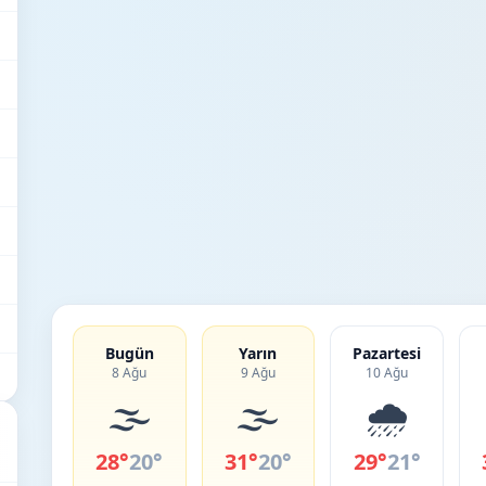
Bugün
Yarın
Pazartesi
8 Ağu
9 Ağu
10 Ağu
🌫️
🌫️
🌧️
28°
20°
31°
20°
29°
21°