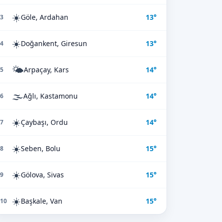
☀️
Göle, Ardahan
13°
3
☀️
Doğankent, Giresun
13°
4
🌤️
Arpaçay, Kars
14°
5
🌫️
Ağlı, Kastamonu
14°
6
☀️
Çaybaşı, Ordu
14°
7
☀️
Seben, Bolu
15°
8
☀️
Gölova, Sivas
15°
9
☀️
Başkale, Van
15°
10