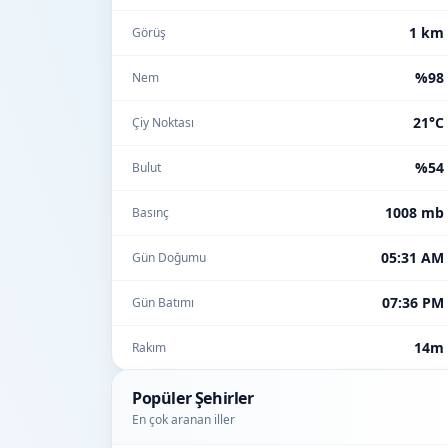
1 km
Görüş
%98
Nem
21°C
Çiy Noktası
%54
Bulut
1008 mb
Basınç
05:31 AM
Gün Doğumu
07:36 PM
Gün Batımı
14m
Rakım
Popüler Şehirler
En çok aranan iller