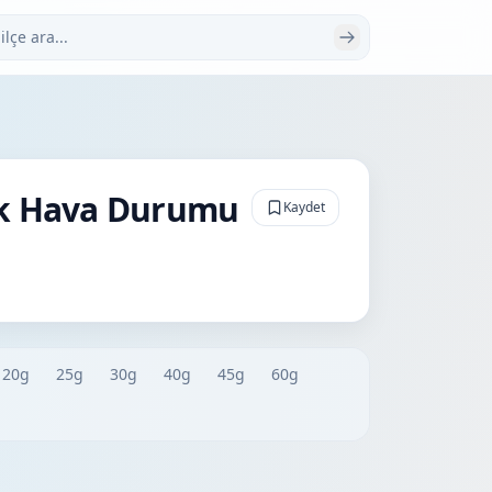
 ara
ük Hava Durumu
Kaydet
20g
25g
30g
40g
45g
60g