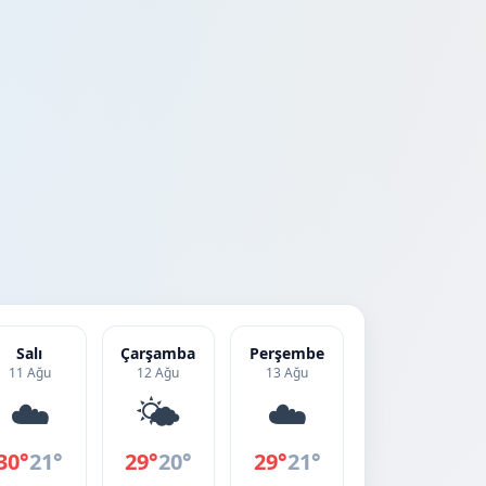
Salı
Çarşamba
Perşembe
11 Ağu
12 Ağu
13 Ağu
☁️
🌤️
☁️
30°
21°
29°
20°
29°
21°