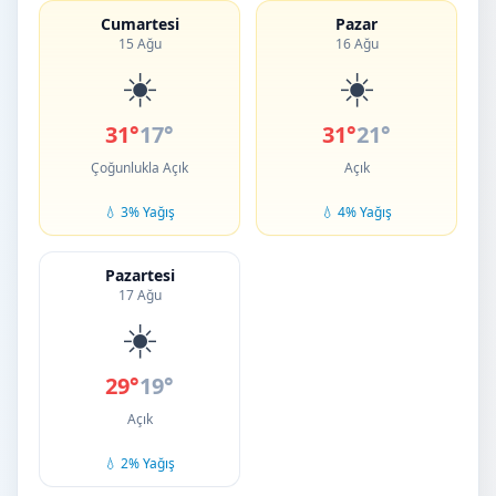
Cumartesi
Pazar
15 Ağu
16 Ağu
☀️
☀️
31°
17°
31°
21°
Çoğunlukla Açık
Açık
💧 3% Yağış
💧 4% Yağış
Pazartesi
17 Ağu
☀️
29°
19°
Açık
💧 2% Yağış