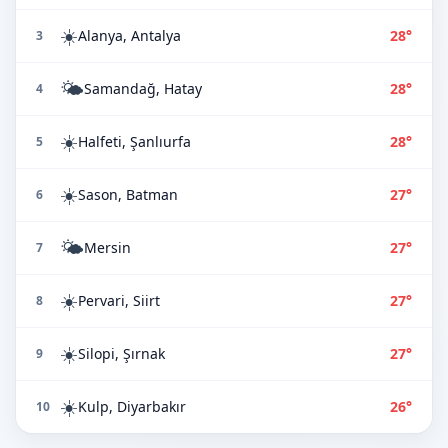
☀️
Alanya, Antalya
28°
3
🌤️
Samandağ, Hatay
28°
4
☀️
Halfeti, Şanlıurfa
28°
5
☀️
Sason, Batman
27°
6
🌤️
Mersin
27°
7
☀️
Pervari, Siirt
27°
8
☀️
Silopi, Şırnak
27°
9
☀️
Kulp, Diyarbakır
26°
10