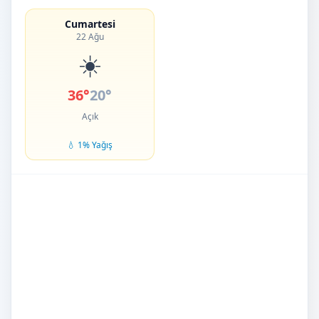
Cumartesi
22 Ağu
☀️
36°
20°
Açık
💧 1% Yağış