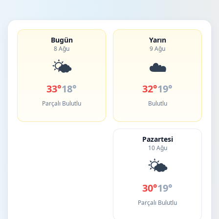
Bugün
Yarın
8 Ağu
9 Ağu
🌤️
☁️
33°
18°
32°
19°
Parçalı Bulutlu
Bulutlu
Pazartesi
10 Ağu
🌤️
30°
19°
Parçalı Bulutlu