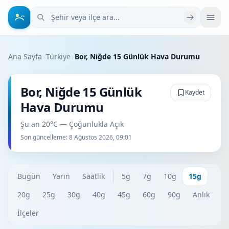
Şehir veya ilçe ara
Ana Sayfa
›
Türkiye
›
Bor, Niğde 15 Günlük Hava Durumu
Bor, Niğde 15 Günlük
Kaydet
Hava Durumu
Şu an 20°C — Çoğunlukla Açık
Son güncelleme:
8 Ağustos 2026, 09:01
Bugün
Yarın
Saatlik
5g
7g
10g
15g
20g
25g
30g
40g
45g
60g
90g
Anlık
İlçeler