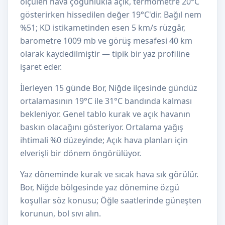
ölçülen hava çoğunlukla açık, termometre 20°C
gösterirken hissedilen değer 19°C'dir. Bağıl nem
%51; KD istikametinden esen 5 km/s rüzgâr,
barometre 1009 mb ve görüş mesafesi 40 km
olarak kaydedilmiştir — tipik bir yaz profiline
işaret eder.
İlerleyen 15 günde Bor, Niğde ilçesinde gündüz
ortalamasının 19°C ile 31°C bandında kalması
bekleniyor. Genel tablo kurak ve açık havanın
baskın olacağını gösteriyor. Ortalama yağış
ihtimali %0 düzeyinde; Açık hava planları için
elverişli bir dönem öngörülüyor.
Yaz döneminde kurak ve sıcak hava sık görülür.
Bor, Niğde bölgesinde yaz dönemine özgü
koşullar söz konusu; Öğle saatlerinde güneşten
korunun, bol sıvı alın.