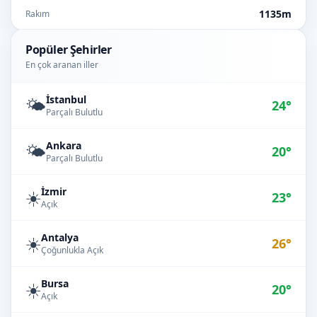
1135m
Rakım
Popüler Şehirler
En çok aranan iller
İstanbul
🌤️
24°
Parçalı Bulutlu
Ankara
🌤️
20°
Parçalı Bulutlu
İzmir
☀️
23°
Açık
Antalya
☀️
26°
Çoğunlukla Açık
Bursa
☀️
20°
Açık