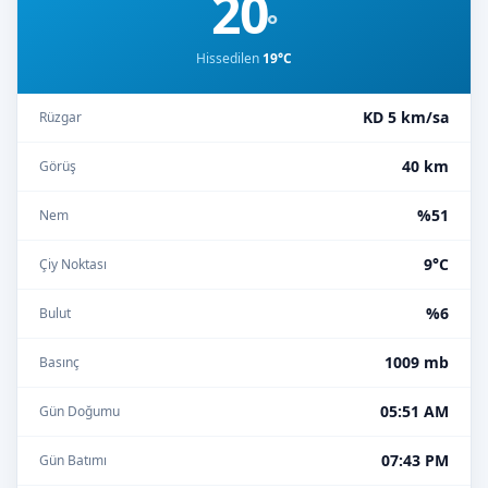
20
°
Hissedilen
19°C
KD 5 km/sa
Rüzgar
40 km
Görüş
%51
Nem
9°C
Çiy Noktası
%6
Bulut
1009 mb
Basınç
05:51 AM
Gün Doğumu
07:43 PM
Gün Batımı