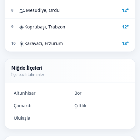
🌫️
Mesudiye, Ordu
12°
8
☀️
Köprübaşı, Trabzon
12°
9
☀️
Karayazı, Erzurum
13°
10
Niğde İlçeleri
İlçe bazlı tahminler
Altunhisar
Bor
Çamardı
Çiftlik
Ulukışla