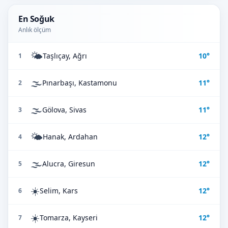
En Soğuk
Anlık ölçüm
🌤️
Taşlıçay, Ağrı
10°
1
🌫️
Pınarbaşı, Kastamonu
11°
2
🌫️
Gölova, Sivas
11°
3
🌤️
Hanak, Ardahan
12°
4
🌫️
Alucra, Giresun
12°
5
☀️
Selim, Kars
12°
6
☀️
Tomarza, Kayseri
12°
7