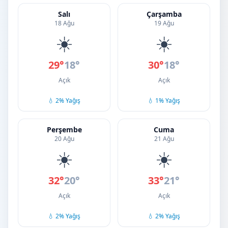
Salı
Çarşamba
18 Ağu
19 Ağu
☀️
☀️
29°
18°
30°
18°
Açık
Açık
💧 2% Yağış
💧 1% Yağış
Perşembe
Cuma
20 Ağu
21 Ağu
☀️
☀️
32°
20°
33°
21°
Açık
Açık
💧 2% Yağış
💧 2% Yağış