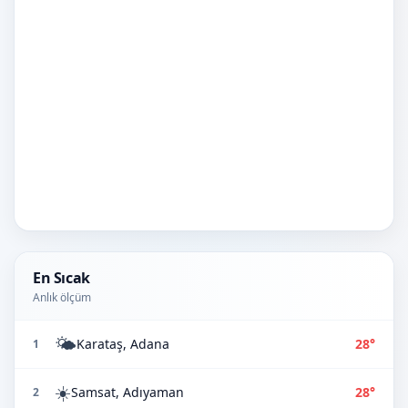
En Sıcak
Anlık ölçüm
🌤️
Karataş, Adana
28°
1
☀️
Samsat, Adıyaman
28°
2