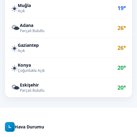
Muğla
☀️
19°
Açık
Adana
🌤️
26°
Parçalı Bulutlu
Gaziantep
☀️
26°
Açık
Konya
☀️
20°
Çoğunlukla Açık
Eskişehir
🌤️
20°
Parçalı Bulutlu
Hava Durumu