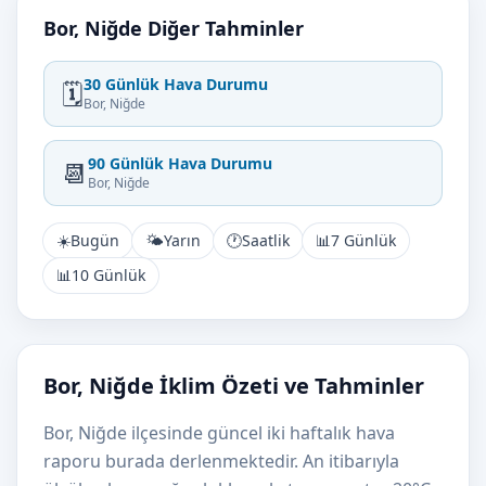
Bor, Niğde Diğer Tahminler
30 Günlük Hava Durumu
🗓️
Bor, Niğde
90 Günlük Hava Durumu
📆
Bor, Niğde
☀️
Bugün
🌤️
Yarın
🕐
Saatlik
📊
7 Günlük
📊
10 Günlük
Bor, Niğde İklim Özeti ve Tahminler
Bor, Niğde ilçesinde güncel iki haftalık hava
raporu burada derlenmektedir. An itibarıyla