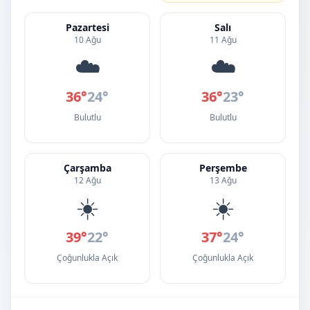
Pazartesi
Salı
10 Ağu
11 Ağu
☁️
☁️
36°
24°
36°
23°
Bulutlu
Bulutlu
Çarşamba
Perşembe
12 Ağu
13 Ağu
☀️
☀️
39°
22°
37°
24°
Çoğunlukla Açık
Çoğunlukla Açık