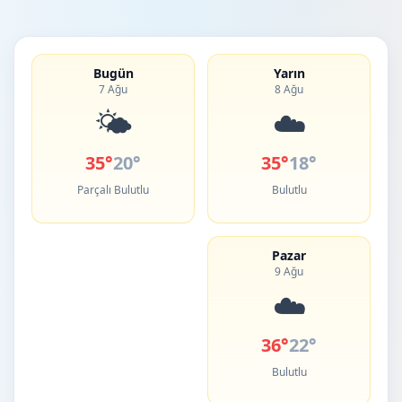
Bugün
Yarın
7 Ağu
8 Ağu
🌤️
☁️
35°
20°
35°
18°
Parçalı Bulutlu
Bulutlu
Pazar
9 Ağu
☁️
36°
22°
Bulutlu