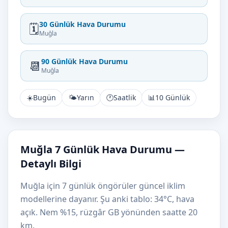
30 Günlük Hava Durumu
🗓️
Muğla
90 Günlük Hava Durumu
📆
Muğla
☀️
Bugün
🌤️
Yarın
🕐
Saatlik
📊
10 Günlük
Muğla 7 Günlük Hava Durumu —
Detaylı Bilgi
Muğla için 7 günlük öngörüler güncel iklim
modellerine dayanır. Şu anki tablo: 34°C, hava
açık. Nem %15, rüzgâr GB yönünden saatte 20
km.