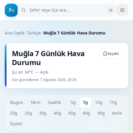
Şehir veya ilçe ara
Ana Sayfa
›
Türkiye
›
Muğla 7 Günlük Hava Durumu
Muğla 7 Günlük Hava
Kaydet
Durumu
Şu an 34°C — Açık
Son güncelleme:
7 Ağustos 2026, 20:26
Bugün
Yarın
Saatlik
5g
7g
10g
15g
20g
25g
30g
40g
45g
60g
90g
Anlık
İlçeler