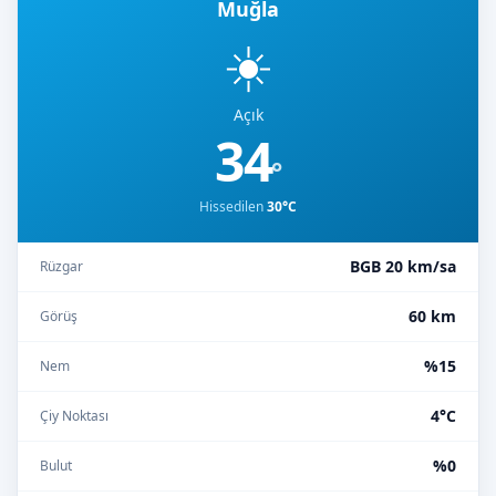
Muğla
☀️
Açık
34
°
Hissedilen
30°C
BGB 20 km/sa
Rüzgar
60 km
Görüş
%15
Nem
4°C
Çiy Noktası
%0
Bulut