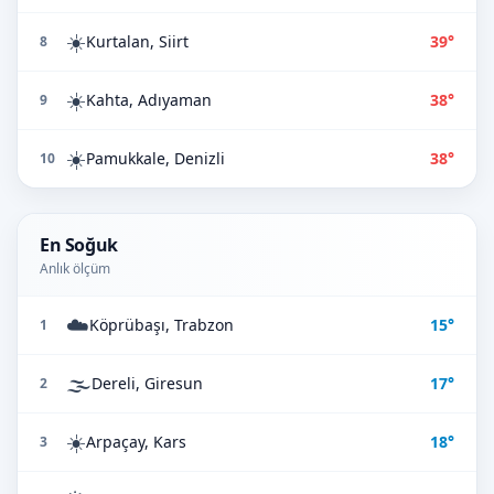
☀️
Kurtalan, Siirt
39°
8
☀️
Kahta, Adıyaman
38°
9
☀️
Pamukkale, Denizli
38°
10
En Soğuk
Anlık ölçüm
☁️
Köprübaşı, Trabzon
15°
1
🌫️
Dereli, Giresun
17°
2
☀️
Arpaçay, Kars
18°
3