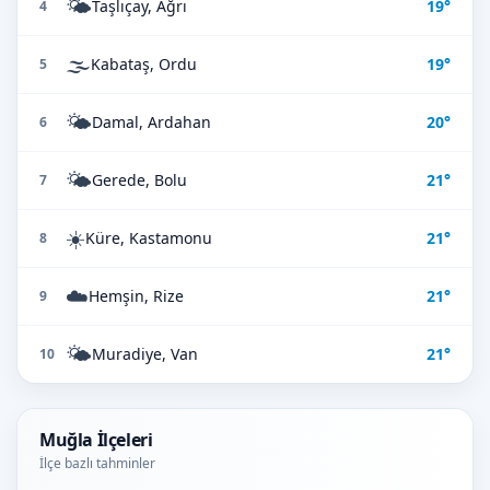
🌤️
Taşlıçay, Ağrı
19°
4
🌫️
Kabataş, Ordu
19°
5
🌤️
Damal, Ardahan
20°
6
🌤️
Gerede, Bolu
21°
7
☀️
Küre, Kastamonu
21°
8
☁️
Hemşin, Rize
21°
9
🌤️
Muradiye, Van
21°
10
Muğla İlçeleri
İlçe bazlı tahminler