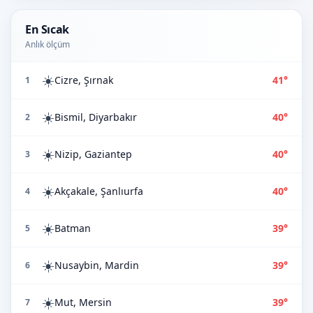
En Sıcak
Anlık ölçüm
☀️
Cizre, Şırnak
41°
1
☀️
Bismil, Diyarbakır
40°
2
☀️
Nizip, Gaziantep
40°
3
☀️
Akçakale, Şanlıurfa
40°
4
☀️
Batman
39°
5
☀️
Nusaybin, Mardin
39°
6
☀️
Mut, Mersin
39°
7