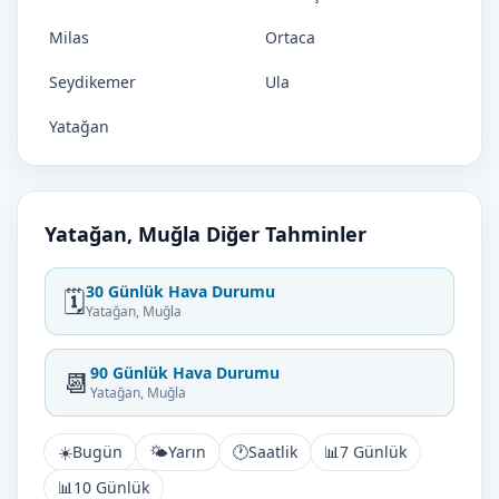
Milas
Ortaca
Seydikemer
Ula
Yatağan
Yatağan, Muğla Diğer Tahminler
30 Günlük Hava Durumu
🗓️
Yatağan, Muğla
90 Günlük Hava Durumu
📆
Yatağan, Muğla
☀️
Bugün
🌤️
Yarın
🕐
Saatlik
📊
7 Günlük
📊
10 Günlük