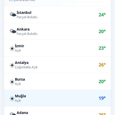
İstanbul
🌤️
24°
Parçalı Bulutlu
Ankara
🌤️
20°
Parçalı Bulutlu
İzmir
☀️
23°
Açık
Antalya
☀️
26°
Çoğunlukla Açık
Bursa
☀️
20°
Açık
Muğla
☀️
19°
Açık
Adana
🌤️
26°