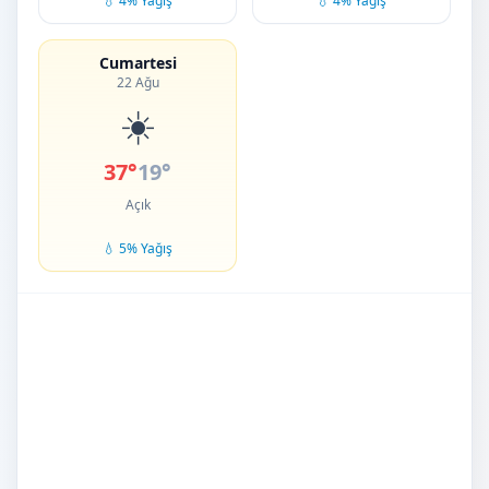
💧 4% Yağış
💧 4% Yağış
Cumartesi
22 Ağu
☀️
37°
19°
Açık
💧 5% Yağış