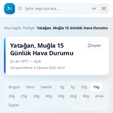
Şehir veya ilçe ara
Ana Sayfa
›
Türkiye
›
Yatağan, Muğla 15 Günlük Hava Durumu
Yatağan, Muğla 15
Kaydet
Günlük Hava Durumu
Şu an 18°C — Açık
Son güncelleme:
8 Ağustos 2026, 06:47
Bugün
Yarın
Saatlik
5g
7g
10g
15g
20g
25g
30g
40g
45g
60g
90g
Anlık
İlçeler