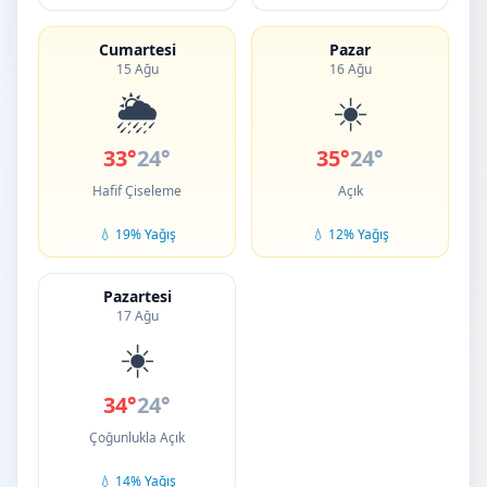
Cumartesi
Pazar
15 Ağu
16 Ağu
🌦️
☀️
33°
24°
35°
24°
Hafif Çiseleme
Açık
💧 19% Yağış
💧 12% Yağış
Pazartesi
17 Ağu
☀️
34°
24°
Çoğunlukla Açık
💧 14% Yağış