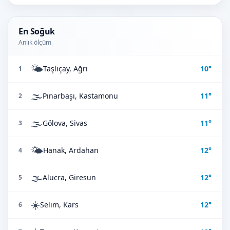
En Soğuk
Anlık ölçüm
🌤️
Taşlıçay, Ağrı
10°
1
🌫️
Pınarbaşı, Kastamonu
11°
2
🌫️
Gölova, Sivas
11°
3
🌤️
Hanak, Ardahan
12°
4
🌫️
Alucra, Giresun
12°
5
☀️
Selim, Kars
12°
6