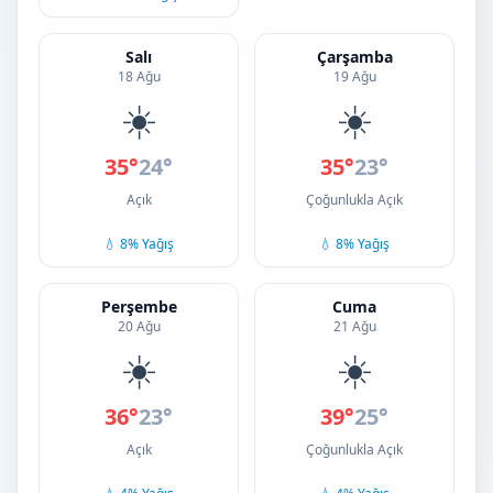
Salı
Çarşamba
18 Ağu
19 Ağu
☀️
☀️
35°
24°
35°
23°
Açık
Çoğunlukla Açık
💧 8% Yağış
💧 8% Yağış
Perşembe
Cuma
20 Ağu
21 Ağu
☀️
☀️
36°
23°
39°
25°
Açık
Çoğunlukla Açık