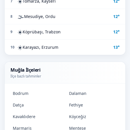
☀️
Tomarza, Kayseri
12°
7
🌫️
Mesudiye, Ordu
12°
8
☀️
Köprübaşı, Trabzon
12°
9
☀️
Karayazı, Erzurum
13°
10
Muğla İlçeleri
İlçe bazlı tahminler
Bodrum
Dalaman
Datça
Fethiye
Kavaklıdere
Köyceğiz
Marmaris
Menteşe