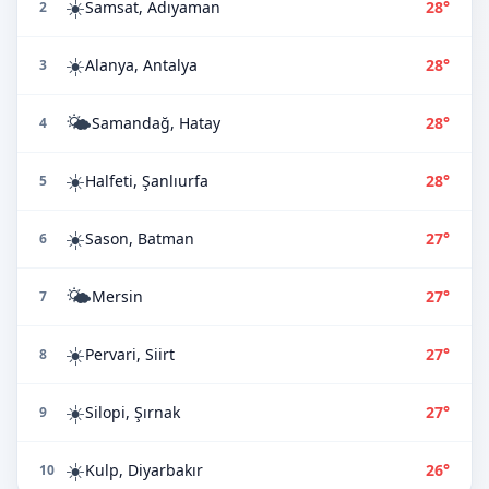
☀️
Samsat, Adıyaman
28°
2
☀️
Alanya, Antalya
28°
3
🌤️
Samandağ, Hatay
28°
4
☀️
Halfeti, Şanlıurfa
28°
5
☀️
Sason, Batman
27°
6
🌤️
Mersin
27°
7
☀️
Pervari, Siirt
27°
8
☀️
Silopi, Şırnak
27°
9
☀️
Kulp, Diyarbakır
26°
10