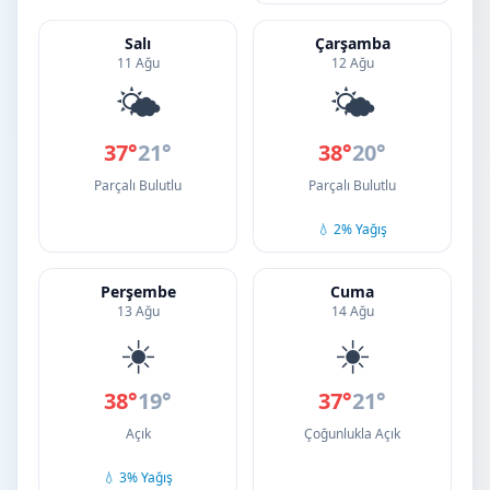
Salı
Çarşamba
11 Ağu
12 Ağu
🌤️
🌤️
37°
21°
38°
20°
Parçalı Bulutlu
Parçalı Bulutlu
💧 2% Yağış
Perşembe
Cuma
13 Ağu
14 Ağu
☀️
☀️
38°
19°
37°
21°
Açık
Çoğunlukla Açık
💧 3% Yağış