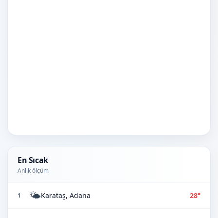
En Sıcak
Anlık ölçüm
🌤️
Karataş, Adana
28°
1