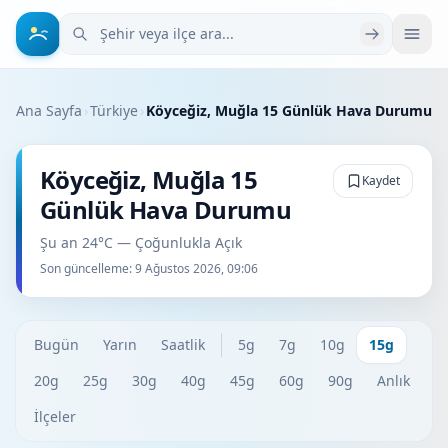
Şehir veya ilçe ara
Ana Sayfa
›
Türkiye
›
Köyceğiz, Muğla 15 Günlük Hava Durumu
Köyceğiz, Muğla 15
Kaydet
Günlük Hava Durumu
Şu an 24°C — Çoğunlukla Açık
Son güncelleme:
9 Ağustos 2026, 09:06
Bugün
Yarın
Saatlik
5g
7g
10g
15g
20g
25g
30g
40g
45g
60g
90g
Anlık
İlçeler