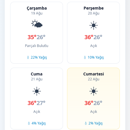
Çarşamba
Perşembe
19 Ağu
20 Ağu
🌤️
☀️
35°
26°
36°
26°
Parçalı Bulutlu
Açık
💧 22% Yağış
💧 10% Yağış
Cuma
Cumartesi
21 Ağu
22 Ağu
☀️
☀️
36°
27°
36°
26°
Açık
Açık
💧 4% Yağış
💧 2% Yağış