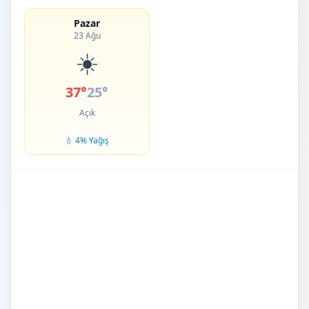
Pazar
23 Ağu
☀️
37°
25°
Açık
💧 4% Yağış