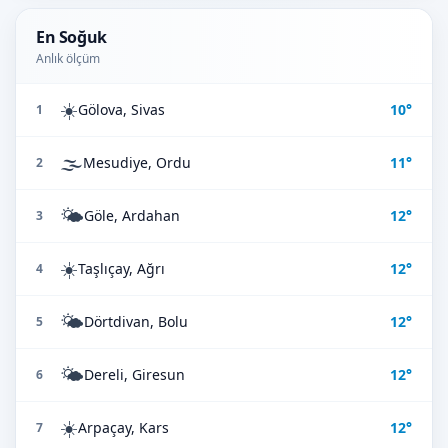
En Soğuk
Anlık ölçüm
☀️
Gölova, Sivas
10°
1
🌫️
Mesudiye, Ordu
11°
2
🌤️
Göle, Ardahan
12°
3
☀️
Taşlıçay, Ağrı
12°
4
🌤️
Dörtdivan, Bolu
12°
5
🌤️
Dereli, Giresun
12°
6
☀️
Arpaçay, Kars
12°
7