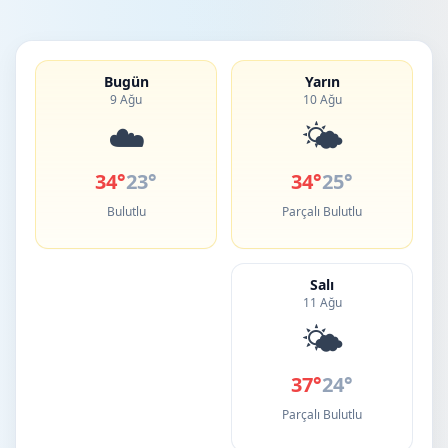
Bugün
Yarın
9 Ağu
10 Ağu
☁️
🌤️
34°
23°
34°
25°
Bulutlu
Parçalı Bulutlu
Salı
11 Ağu
🌤️
37°
24°
Parçalı Bulutlu