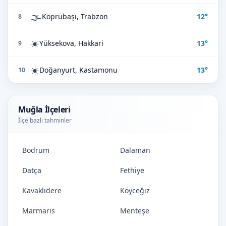
🌫️
Köprübaşı, Trabzon
12°
8
☀️
Yüksekova, Hakkari
13°
9
☀️
Doğanyurt, Kastamonu
13°
10
Muğla İlçeleri
İlçe bazlı tahminler
Bodrum
Dalaman
Datça
Fethiye
Kavaklıdere
Köyceğiz
Marmaris
Menteşe