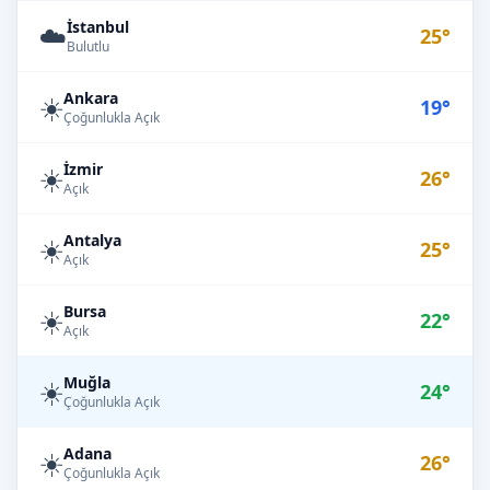
İstanbul
☁️
25°
Bulutlu
Ankara
☀️
19°
Çoğunlukla Açık
İzmir
☀️
26°
Açık
Antalya
☀️
25°
Açık
Bursa
☀️
22°
Açık
Muğla
☀️
24°
Çoğunlukla Açık
Adana
☀️
26°
Çoğunlukla Açık