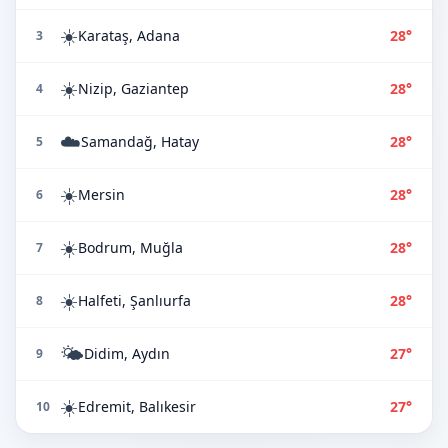
☀️
Karataş, Adana
28°
3
☀️
Nizip, Gaziantep
28°
4
☁️
Samandağ, Hatay
28°
5
☀️
Mersin
28°
6
☀️
Bodrum, Muğla
28°
7
☀️
Halfeti, Şanlıurfa
28°
8
🌤️
Didim, Aydın
27°
9
☀️
Edremit, Balıkesir
27°
10