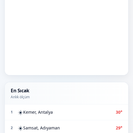
En Sıcak
Anlık ölçüm
☀️
Kemer, Antalya
30°
1
☀️
Samsat, Adıyaman
29°
2