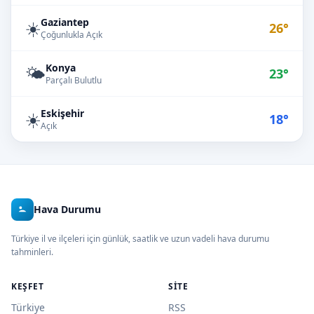
Gaziantep
☀️
26°
Çoğunlukla Açık
Konya
🌤️
23°
Parçalı Bulutlu
Eskişehir
☀️
18°
Açık
Hava Durumu
Türkiye il ve ilçeleri için günlük, saatlik ve uzun vadeli hava durumu
tahminleri.
KEŞFET
SITE
Türkiye
RSS