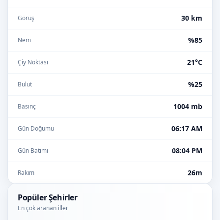
30 km
Görüş
%85
Nem
21°C
Çiy Noktası
%25
Bulut
1004 mb
Basınç
06:17 AM
Gün Doğumu
08:04 PM
Gün Batımı
26m
Rakım
Popüler Şehirler
En çok aranan iller