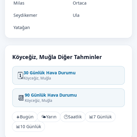
Milas
Ortaca
Seydikemer
Ula
Yatağan
Köyceğiz, Muğla Diğer Tahminler
30 Günlük Hava Durumu
🗓️
Köyceğiz, Muğla
90 Günlük Hava Durumu
📆
Köyceğiz, Muğla
☀️
Bugün
🌤️
Yarın
🕐
Saatlik
📊
7 Günlük
📊
10 Günlük