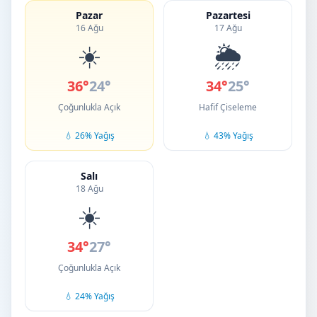
Pazar
Pazartesi
16 Ağu
17 Ağu
☀️
🌦️
36°
24°
34°
25°
Çoğunlukla Açık
Hafif Çiseleme
💧 26% Yağış
💧 43% Yağış
Salı
18 Ağu
☀️
34°
27°
Çoğunlukla Açık
💧 24% Yağış