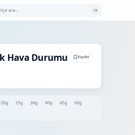
 ara
lük Hava Durumu
Kaydet
20g
25g
30g
40g
45g
60g