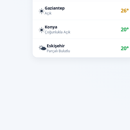
Gaziantep
☀️
26°
Açık
Konya
☀️
20°
Çoğunlukla Açık
Eskişehir
🌤️
20°
Parçalı Bulutlu