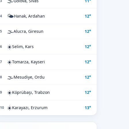
🌫️
Gölova, Sivas
11°
3
🌤️
Hanak, Ardahan
12°
4
🌫️
Alucra, Giresun
12°
5
☀️
Selim, Kars
12°
6
☀️
Tomarza, Kayseri
12°
7
🌫️
Mesudiye, Ordu
12°
8
☀️
Köprübaşı, Trabzon
12°
9
☀️
Karayazı, Erzurum
13°
10