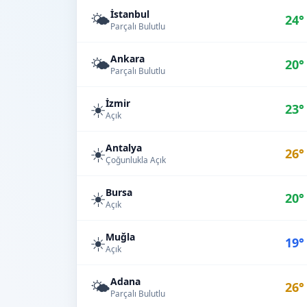
İstanbul
🌤️
24°
Parçalı Bulutlu
Ankara
🌤️
20°
Parçalı Bulutlu
İzmir
☀️
23°
Açık
Antalya
☀️
26°
Çoğunlukla Açık
Bursa
☀️
20°
Açık
Muğla
☀️
19°
Açık
Adana
🌤️
26°
Parçalı Bulutlu