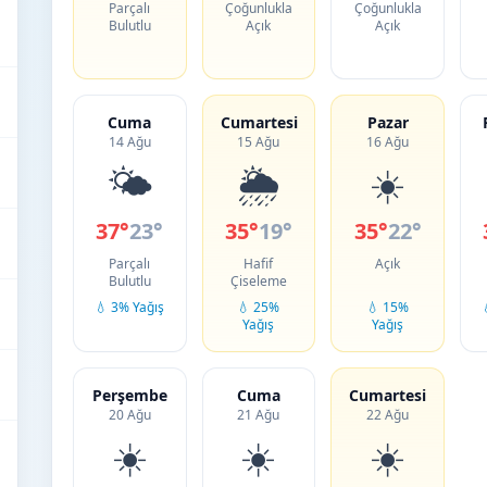
Parçalı
Çoğunlukla
Çoğunlukla
Bulutlu
Açık
Açık
Cuma
Cumartesi
Pazar
14 Ağu
15 Ağu
16 Ağu
🌤️
🌦️
☀️
37°
23°
35°
19°
35°
22°
Parçalı
Hafif
Açık
Bulutlu
Çiseleme
💧 3% Yağış
💧 25%
💧 15%
Yağış
Yağış
Perşembe
Cuma
Cumartesi
20 Ağu
21 Ağu
22 Ağu
☀️
☀️
☀️