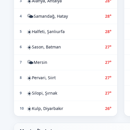
☀️
Alanya, Antalya
28°
3
🌤️
Samandağ, Hatay
28°
4
☀️
Halfeti, Şanlıurfa
28°
5
☀️
Sason, Batman
27°
6
🌤️
Mersin
27°
7
☀️
Pervari, Siirt
27°
8
☀️
Silopi, Şırnak
27°
9
☀️
Kulp, Diyarbakır
26°
10