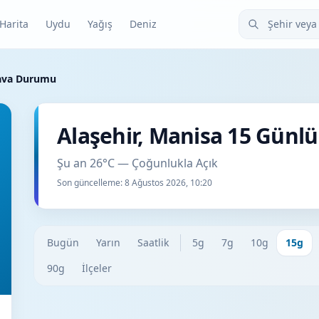
Şehir veya ilçe
Harita
Uydu
Yağış
Deniz
Hava Durumu
Alaşehir, Manisa 15 Gün
Şu an 26°C — Çoğunlukla Açık
Son güncelleme:
8 Ağustos 2026, 10:20
Bugün
Yarın
Saatlik
5g
7g
10g
15g
90g
İlçeler