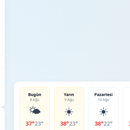
Bugün
Yarın
Pazartesi
8 Ağu
9 Ağu
10 Ağu
🌤️
☀️
☀️
37°
23°
38°
23°
38°
22°