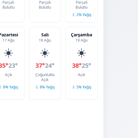
Parçalı
Parçalı
Parçalı
Bulutlu
Bulutlu
Bulutlu
💧 2% Yağış
Pazartesi
Salı
Çarşamba
17 Ağu
18 Ağu
19 Ağu
☀️
☀️
☀️
35°
23°
37°
24°
38°
25°
Açık
Çoğunlukla
Açık
Açık
💧 8% Yağış
💧 8% Yağış
💧 5% Yağış