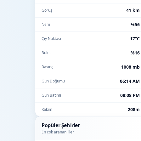
41 km
Görüş
%56
Nem
17°C
Çiy Noktası
%16
Bulut
1008 mb
Basınç
06:14 AM
Gün Doğumu
08:08 PM
Gün Batımı
208m
Rakım
Popüler Şehirler
En çok aranan iller