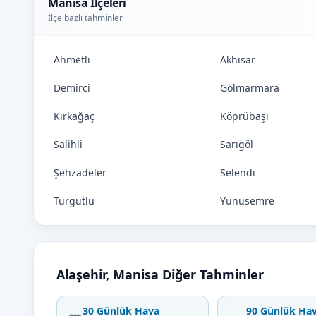
Manisa İlçeleri
İlçe bazlı tahminler
Ahmetli
Akhisar
Demirci
Gölmarmara
Kırkağaç
Köprübaşı
Salihli
Sarıgöl
Şehzadeler
Selendi
Turgutlu
Yunusemre
Alaşehir, Manisa Diğer Tahminler
30 Günlük Hava
90 Günlük Ha