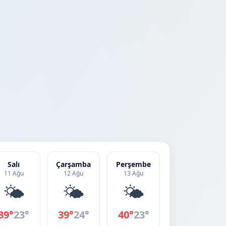
Salı
Çarşamba
Perşembe
11 Ağu
12 Ağu
13 Ağu
🌤️
🌤️
🌤️
39°
23°
39°
24°
40°
23°