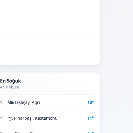
En Soğuk
Anlık ölçüm
🌤️
Taşlıçay, Ağrı
10°
1
🌫️
Pınarbaşı, Kastamonu
11°
2