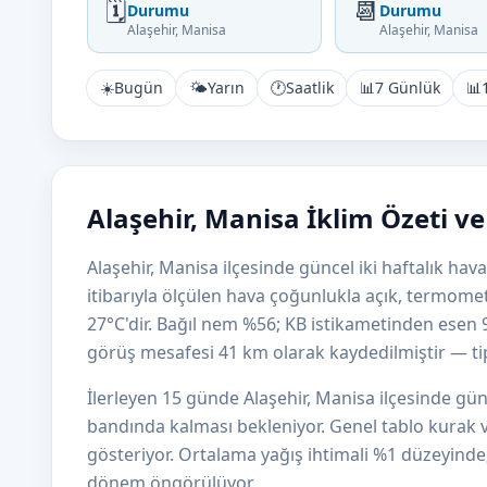
🗓️
📆
Durumu
Durumu
Alaşehir, Manisa
Alaşehir, Manisa
☀️
Bugün
🌤️
Yarın
🕐
Saatlik
📊
7 Günlük
📊
Alaşehir, Manisa İklim Özeti v
Alaşehir, Manisa ilçesinde güncel iki haftalık h
itibarıyla ölçülen hava çoğunlukla açık, termome
27°C'dir. Bağıl nem %56; KB istikametinden esen
görüş mesafesi 41 km olarak kaydedilmiştir — tipik
İlerleyen 15 günde Alaşehir, Manisa ilçesinde gü
bandında kalması bekleniyor. Genel tablo kurak v
gösteriyor. Ortalama yağış ihtimali %1 düzeyinde; A
dönem öngörülüyor.