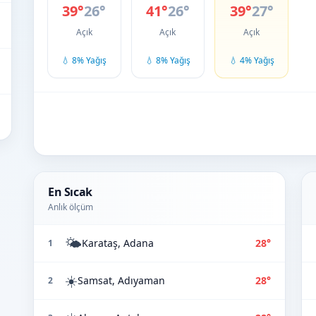
39°
26°
41°
26°
39°
27°
Açık
Açık
Açık
💧 8% Yağış
💧 8% Yağış
💧 4% Yağış
En Sıcak
Anlık ölçüm
🌤️
Karataş, Adana
28°
1
☀️
Samsat, Adıyaman
28°
2