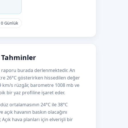
10 Günlük
e Tahminler
ava raporu burada derlenmektedir. An
tre 26°C gösterirken hissedilen değer
 9 km/s rüzgâr, barometre 1008 mb ve
 bir yaz profiline işaret eder.
ndüz ortalamasının 24°C ile 38°C
e açık havanın baskın olacağını
çık hava planları için elverişli bir