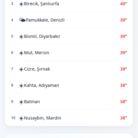
☀️
Birecik, Şanlıurfa
40°
3
🌤️
Pamukkale, Denizli
39°
4
☀️
Bismil, Diyarbakır
39°
5
☀️
Mut, Mersin
39°
6
☀️
Cizre, Şırnak
39°
7
☀️
Kahta, Adıyaman
38°
8
☀️
Batman
38°
9
☀️
Nusaybin, Mardin
38°
10