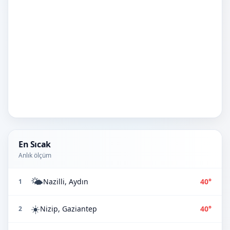
En Sıcak
Anlık ölçüm
🌤️
Nazilli, Aydın
40°
1
☀️
Nizip, Gaziantep
40°
2