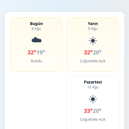
Bugün
Yarın
8 Ağu
9 Ağu
☁️
☀️
32°
19°
32°
20°
Bulutlu
Çoğunlukla Açık
Pazartesi
10 Ağu
☀️
33°
20°
Çoğunlukla Açık