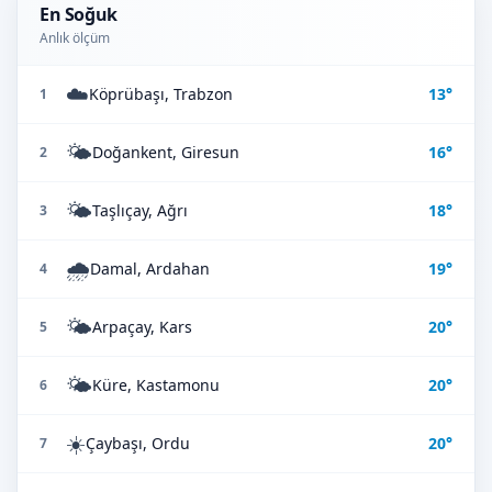
En Soğuk
Anlık ölçüm
☁️
Köprübaşı, Trabzon
13°
1
🌤️
Doğankent, Giresun
16°
2
🌤️
Taşlıçay, Ağrı
18°
3
🌧️
Damal, Ardahan
19°
4
🌤️
Arpaçay, Kars
20°
5
🌤️
Küre, Kastamonu
20°
6
☀️
Çaybaşı, Ordu
20°
7