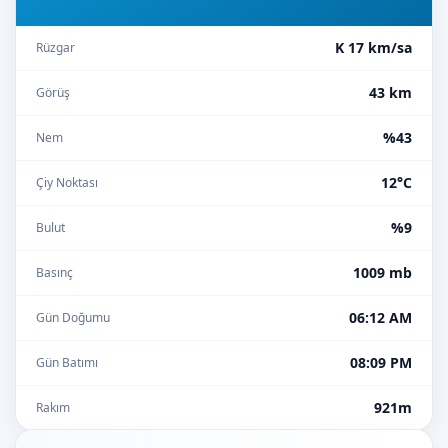
K 17 km/sa
Rüzgar
43 km
Görüş
%43
Nem
12°C
Çiy Noktası
%9
Bulut
1009 mb
Basınç
06:12 AM
Gün Doğumu
08:09 PM
Gün Batımı
921m
Rakım