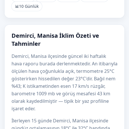
📊
10 Günlük
Demirci, Manisa İklim Özeti ve
Tahminler
Demirci, Manisa ilçesinde güncel iki haftalık
hava raporu burada derlenmektedir. An itibarıyla
ölçülen hava çoğunlukla açık, termometre 25°C
gösterirken hissedilen değer 23°C'dir. Bağıl nem
%43; K istikametinden esen 17 km/s rüzgâr,
barometre 1009 mb ve görüş mesafesi 43 km
olarak kaydedilmiştir — tipik bir yaz profiline
işaret eder.
İlerleyen 15 günde Demirci, Manisa ilçesinde
gündüz ortalamasının 18°C ile 32°C bandında