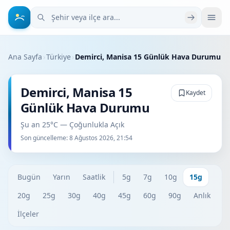
Şehir veya ilçe ara
Ana Sayfa
›
Türkiye
›
Demirci, Manisa 15 Günlük Hava Durumu
Demirci, Manisa 15
Kaydet
Günlük Hava Durumu
Şu an 25°C — Çoğunlukla Açık
Son güncelleme:
8 Ağustos 2026, 21:54
Bugün
Yarın
Saatlik
5g
7g
10g
15g
20g
25g
30g
40g
45g
60g
90g
Anlık
İlçeler