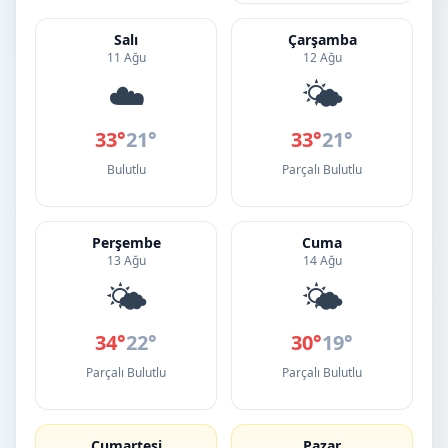
Salı
Çarşamba
11 Ağu
12 Ağu
☁️
🌤️
33°
21°
33°
21°
Bulutlu
Parçalı Bulutlu
Perşembe
Cuma
13 Ağu
14 Ağu
🌤️
🌤️
34°
22°
30°
19°
Parçalı Bulutlu
Parçalı Bulutlu
Cumartesi
Pazar