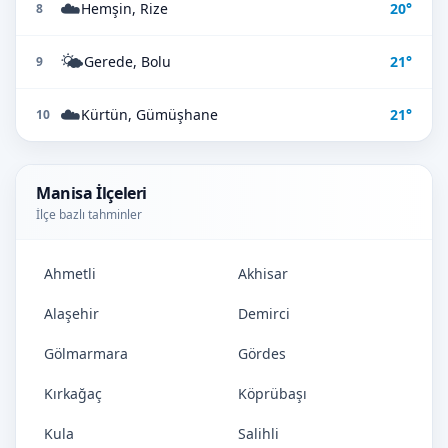
☁️
Hemşin, Rize
20°
8
🌤️
Gerede, Bolu
21°
9
☁️
Kürtün, Gümüşhane
21°
10
Manisa İlçeleri
İlçe bazlı tahminler
Ahmetli
Akhisar
Alaşehir
Demirci
Gölmarmara
Gördes
Kırkağaç
Köprübaşı
Kula
Salihli