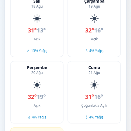
Salı
Çarşamba
18 Ağu
19 Ağu
☀️
☀️
31°
13°
32°
16°
Açık
Açık
💧 13% Yağış
💧 4% Yağış
Perşembe
Cuma
20 Ağu
21 Ağu
☀️
☀️
32°
19°
31°
16°
Açık
Çoğunlukla Açık
💧 4% Yağış
💧 4% Yağış