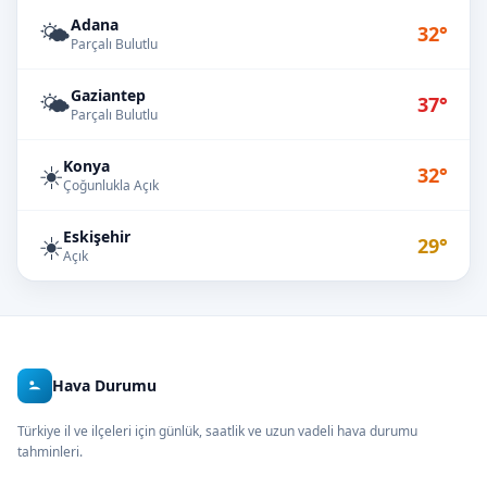
Adana
🌤️
32°
Parçalı Bulutlu
Gaziantep
🌤️
37°
Parçalı Bulutlu
Konya
☀️
32°
Çoğunlukla Açık
Eskişehir
☀️
29°
Açık
Hava Durumu
Türkiye il ve ilçeleri için günlük, saatlik ve uzun vadeli hava durumu
tahminleri.