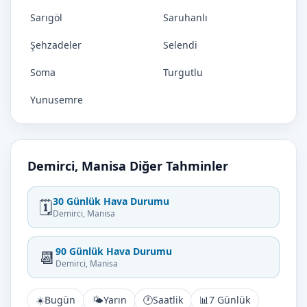
Sarıgöl
Saruhanlı
Şehzadeler
Selendi
Soma
Turgutlu
Yunusemre
Demirci, Manisa Diğer Tahminler
30 Günlük Hava Durumu
🗓️
Demirci, Manisa
90 Günlük Hava Durumu
📆
Demirci, Manisa
☀️
Bugün
🌤️
Yarın
🕐
Saatlik
📊
7 Günlük