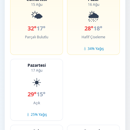
15 Ağu
16 Ağu
🌤️
🌦️
32°
17°
28°
18°
Parçalı Bulutlu
Hafif Çiseleme
💧 34% Yağış
Pazartesi
17 Ağu
☀️
29°
15°
Açık
💧 25% Yağış