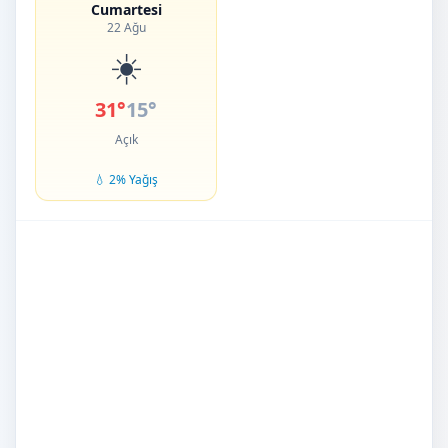
Cumartesi
22 Ağu
☀️
31°
15°
Açık
💧 2% Yağış