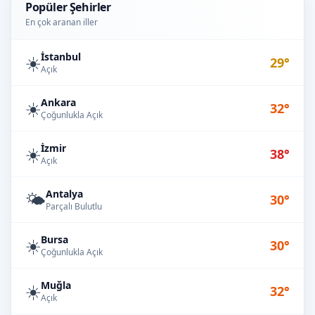
Popüler Şehirler
En çok aranan iller
İstanbul
☀️
29°
Açık
Ankara
☀️
32°
Çoğunlukla Açık
İzmir
☀️
38°
Açık
Antalya
🌤️
30°
Parçalı Bulutlu
Bursa
☀️
30°
Çoğunlukla Açık
Muğla
☀️
32°
Açık