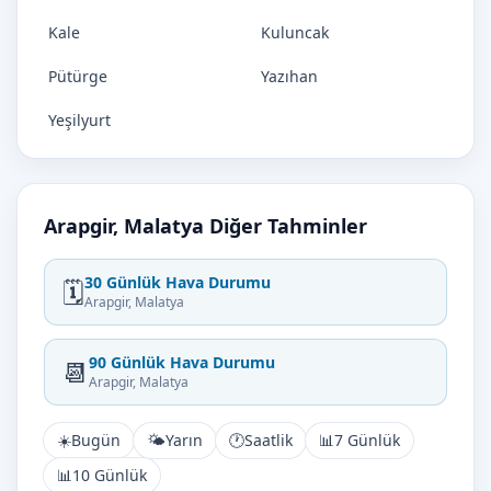
Kale
Kuluncak
Pütürge
Yazıhan
Yeşilyurt
Arapgir, Malatya Diğer Tahminler
30 Günlük Hava Durumu
🗓️
Arapgir, Malatya
90 Günlük Hava Durumu
📆
Arapgir, Malatya
☀️
Bugün
🌤️
Yarın
🕐
Saatlik
📊
7 Günlük
📊
10 Günlük