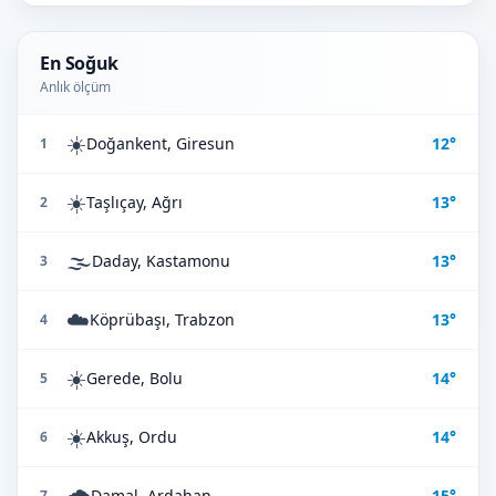
En Soğuk
Anlık ölçüm
☀️
Doğankent, Giresun
12°
1
☀️
Taşlıçay, Ağrı
13°
2
🌫️
Daday, Kastamonu
13°
3
☁️
Köprübaşı, Trabzon
13°
4
☀️
Gerede, Bolu
14°
5
☀️
Akkuş, Ordu
14°
6
🌧️
Damal, Ardahan
15°
7