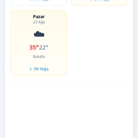
Pazar
23 Ağu
☁️
35°
22°
Bulutlu
💧 3% Yağış