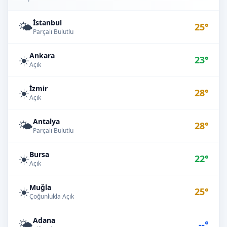
İstanbul
🌤️
25°
Parçalı Bulutlu
Ankara
☀️
23°
Açık
İzmir
☀️
28°
Açık
Antalya
🌤️
28°
Parçalı Bulutlu
Bursa
☀️
22°
Açık
Muğla
☀️
25°
Çoğunlukla Açık
Adana
🌤️
--°