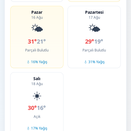
Pazar
Pazartesi
16 Ağu
17 Ağu
🌤️
🌤️
31°
21°
29°
19°
Parçalı Bulutlu
Parçalı Bulutlu
💧 16% Yağış
💧 31% Yağış
Salı
18 Ağu
☀️
30°
16°
Açık
💧 17% Yağış