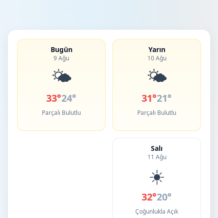
Bugün
Yarın
9 Ağu
10 Ağu
🌤️
🌤️
33°
24°
31°
21°
Parçalı Bulutlu
Parçalı Bulutlu
Salı
11 Ağu
☀️
32°
20°
Çoğunlukla Açık