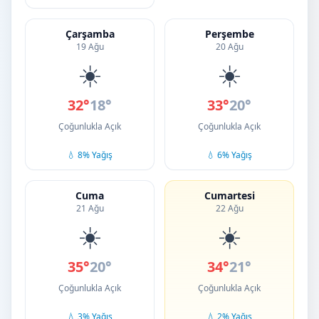
Çarşamba
Perşembe
19 Ağu
20 Ağu
☀️
☀️
32°
18°
33°
20°
Çoğunlukla Açık
Çoğunlukla Açık
💧 8% Yağış
💧 6% Yağış
Cuma
Cumartesi
21 Ağu
22 Ağu
☀️
☀️
35°
20°
34°
21°
Çoğunlukla Açık
Çoğunlukla Açık
💧 3% Yağış
💧 2% Yağış