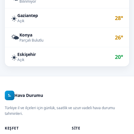
Bilinmiyor
Gaziantep
☀️
28°
Açık
Konya
🌤️
26°
Parçalı Bulutlu
Eskişehir
☀️
20°
Açık
Hava Durumu
Türkiye il ve ilçeleri için günlük, saatlik ve uzun vadeli hava durumu
tahminleri.
KEŞFET
SITE