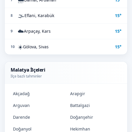
🌫️
Eflani, Karabük
15°
8
☁️
Arpaçay, Kars
15°
9
☀️
Gölova, Sivas
15°
10
Malatya İlçeleri
İlçe bazlı tahminler
Akçadağ
Arapgir
Arguvan
Battalgazi
Darende
Doğanşehir
Doğanyol
Hekimhan