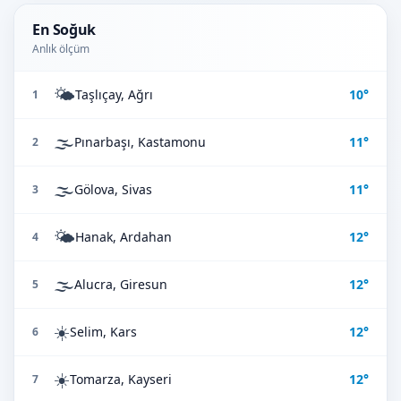
En Soğuk
Anlık ölçüm
🌤️
Taşlıçay, Ağrı
10°
1
🌫️
Pınarbaşı, Kastamonu
11°
2
🌫️
Gölova, Sivas
11°
3
🌤️
Hanak, Ardahan
12°
4
🌫️
Alucra, Giresun
12°
5
☀️
Selim, Kars
12°
6
☀️
Tomarza, Kayseri
12°
7