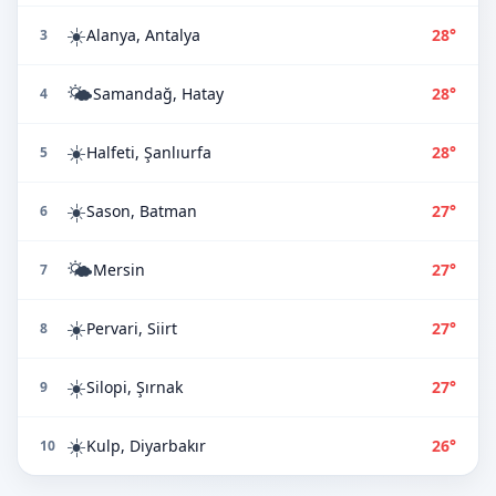
☀️
Alanya, Antalya
28°
3
🌤️
Samandağ, Hatay
28°
4
☀️
Halfeti, Şanlıurfa
28°
5
☀️
Sason, Batman
27°
6
🌤️
Mersin
27°
7
☀️
Pervari, Siirt
27°
8
☀️
Silopi, Şırnak
27°
9
☀️
Kulp, Diyarbakır
26°
10