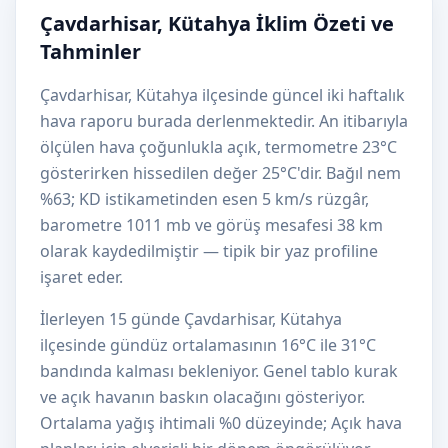
Çavdarhisar, Kütahya İklim Özeti ve
Tahminler
Çavdarhisar, Kütahya ilçesinde güncel iki haftalık
hava raporu burada derlenmektedir. An itibarıyla
ölçülen hava çoğunlukla açık, termometre 23°C
gösterirken hissedilen değer 25°C'dir. Bağıl nem
%63; KD istikametinden esen 5 km/s rüzgâr,
barometre 1011 mb ve görüş mesafesi 38 km
olarak kaydedilmiştir — tipik bir yaz profiline
işaret eder.
İlerleyen 15 günde Çavdarhisar, Kütahya
ilçesinde gündüz ortalamasının 16°C ile 31°C
bandında kalması bekleniyor. Genel tablo kurak
ve açık havanın baskın olacağını gösteriyor.
Ortalama yağış ihtimali %0 düzeyinde; Açık hava