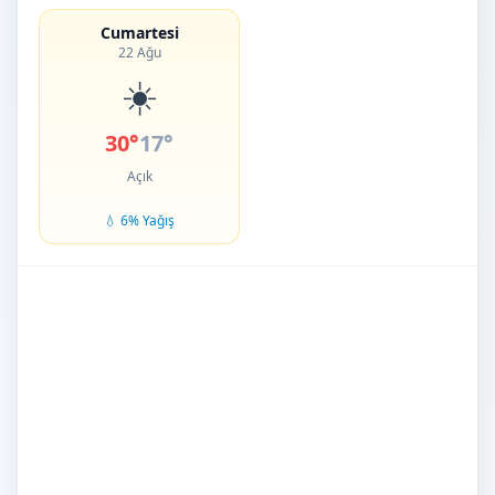
Cumartesi
22 Ağu
☀️
30°
17°
Açık
💧 6% Yağış