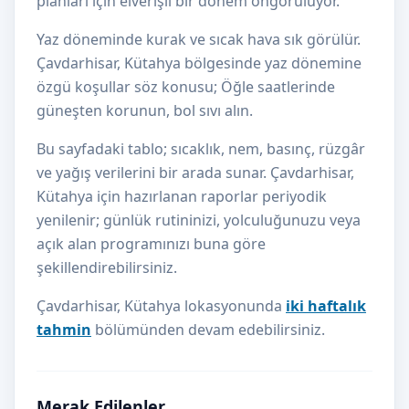
planları için elverişli bir dönem öngörülüyor.
Yaz döneminde kurak ve sıcak hava sık görülür.
Çavdarhisar, Kütahya bölgesinde yaz dönemine
özgü koşullar söz konusu; Öğle saatlerinde
güneşten korunun, bol sıvı alın.
Bu sayfadaki tablo; sıcaklık, nem, basınç, rüzgâr
ve yağış verilerini bir arada sunar. Çavdarhisar,
Kütahya için hazırlanan raporlar periyodik
yenilenir; günlük rutininizi, yolculuğunuzu veya
açık alan programınızı buna göre
şekillendirebilirsiniz.
Çavdarhisar, Kütahya lokasyonunda
iki haftalık
tahmin
bölümünden devam edebilirsiniz.
Merak Edilenler