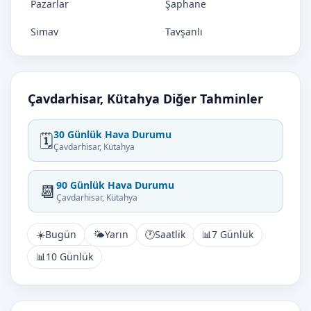
Pazarlar
Şaphane
Simav
Tavşanlı
Çavdarhisar, Kütahya Diğer Tahminler
30 Günlük Hava Durumu
🗓️
Çavdarhisar, Kütahya
90 Günlük Hava Durumu
📆
Çavdarhisar, Kütahya
☀️
Bugün
🌤️
Yarın
🕐
Saatlik
📊
7 Günlük
📊
10 Günlük