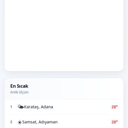
En Sıcak
Anlık ölçüm
🌤️
Karataş, Adana
28°
1
☀️
Samsat, Adıyaman
28°
2