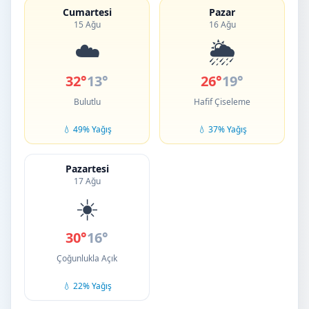
Cumartesi
Pazar
15 Ağu
16 Ağu
☁️
🌦️
32°
13°
26°
19°
Bulutlu
Hafif Çiseleme
💧 49% Yağış
💧 37% Yağış
Pazartesi
17 Ağu
☀️
30°
16°
Çoğunlukla Açık
💧 22% Yağış