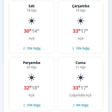
Salı
Çarşamba
18 Ağu
19 Ağu
☀️
☀️
30°
14°
33°
17°
Açık
Açık
💧 18% Yağış
💧 10% Yağış
Perşembe
Cuma
20 Ağu
21 Ağu
☀️
☀️
32°
18°
33°
17°
Açık
Çoğunlukla Açık
💧 10% Yağış
💧 8% Yağış