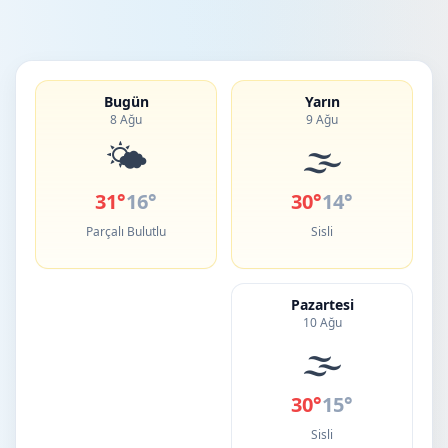
Bugün
Yarın
8 Ağu
9 Ağu
🌤️
🌫️
31°
16°
30°
14°
Parçalı Bulutlu
Sisli
Pazartesi
10 Ağu
🌫️
30°
15°
Sisli