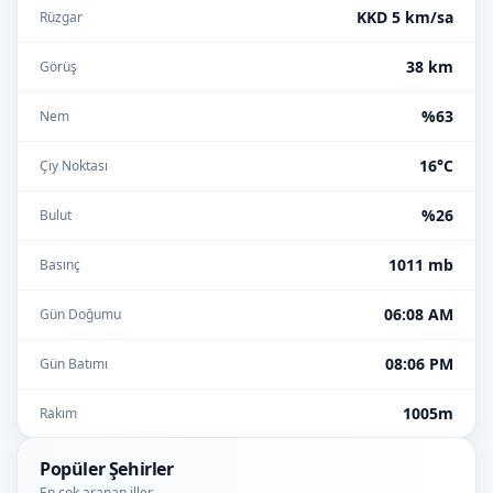
KKD 5 km/sa
Rüzgar
38 km
Görüş
%63
Nem
16°C
Çiy Noktası
%26
Bulut
1011 mb
Basınç
06:08 AM
Gün Doğumu
08:06 PM
Gün Batımı
1005m
Rakım
Popüler Şehirler
En çok aranan iller