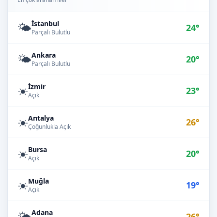
İstanbul
🌤️
24°
Parçalı Bulutlu
Ankara
🌤️
20°
Parçalı Bulutlu
İzmir
☀️
23°
Açık
Antalya
☀️
26°
Çoğunlukla Açık
Bursa
☀️
20°
Açık
Muğla
☀️
19°
Açık
Adana
🌤️
26°