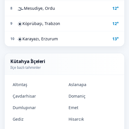
🌫️
Mesudiye, Ordu
12°
8
☀️
Köprübaşı, Trabzon
12°
9
☀️
Karayazı, Erzurum
13°
10
Kütahya İlçeleri
İlçe bazlı tahminler
Altıntaş
Aslanapa
Çavdarhisar
Domaniç
Dumlupınar
Emet
Gediz
Hisarcık