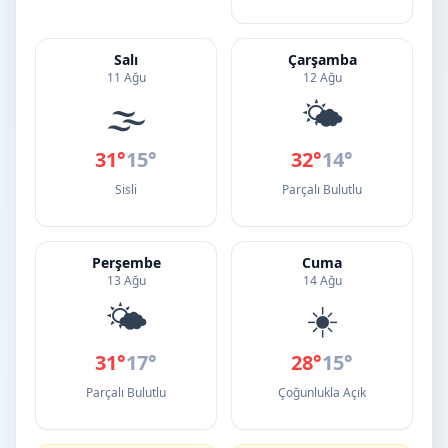
Salı
Çarşamba
11 Ağu
12 Ağu
🌫️
🌤️
31°
15°
32°
14°
Sisli
Parçalı Bulutlu
Perşembe
Cuma
13 Ağu
14 Ağu
🌤️
☀️
31°
17°
28°
15°
Parçalı Bulutlu
Çoğunlukla Açık