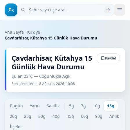
Şehir veya ilçe ara
Ana Sayfa
›
Türkiye
›
Çavdarhisar, Kütahya 15 Günlük Hava Durumu
Çavdarhisar, Kütahya 15
Kaydet
Günlük Hava Durumu
Şu an 23°C — Çoğunlukla Açık
Son güncelleme:
8 Ağustos 2026, 10:08
Bugün
Yarın
Saatlik
5g
7g
10g
15g
20g
25g
30g
40g
45g
60g
90g
Anlık
İlçeler