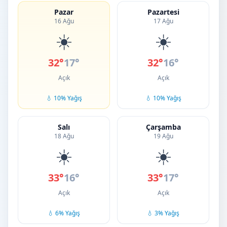
Pazar
Pazartesi
16 Ağu
17 Ağu
☀️
☀️
32°
17°
32°
16°
Açık
Açık
💧 10% Yağış
💧 10% Yağış
Salı
Çarşamba
18 Ağu
19 Ağu
☀️
☀️
33°
16°
33°
17°
Açık
Açık
💧 6% Yağış
💧 3% Yağış