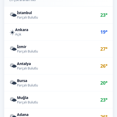
İstanbul
🌤️
23°
Parçalı Bulutlu
Ankara
☀️
19°
Açık
İzmir
🌤️
27°
Parçalı Bulutlu
Antalya
🌤️
26°
Parçalı Bulutlu
Bursa
🌤️
20°
Parçalı Bulutlu
Muğla
🌤️
23°
Parçalı Bulutlu
Adana
🌤️
26°