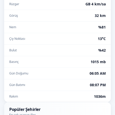
GB 4 km/sa
Rüzgar
32 km
Görüş
%81
Nem
13°C
Çiy Noktası
%42
Bulut
1015 mb
Basınç
06:05 AM
Gün Doğumu
08:07 PM
Gün Batımı
1036m
Rakım
Popüler Şehirler
En çok aranan iller