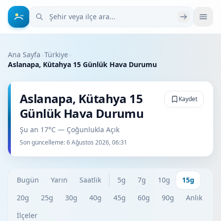
Şehir veya ilçe ara
Ana Sayfa
›
Türkiye
›
Aslanapa, Kütahya 15 Günlük Hava Durumu
Aslanapa, Kütahya 15
Kaydet
Günlük Hava Durumu
Şu an 17°C — Çoğunlukla Açık
Son güncelleme:
6 Ağustos 2026, 06:31
Bugün
Yarın
Saatlik
5g
7g
10g
15g
20g
25g
30g
40g
45g
60g
90g
Anlık
İlçeler