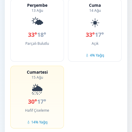
Perşembe
Cuma
13 Ağu
14 Ağu
🌤️
☀️
33°
18°
33°
17°
Parçalı Bulutlu
Açık
💧 4% Yağış
Cumartesi
15 Ağu
🌦️
30°
17°
Hafif Çiseleme
💧 14% Yağış