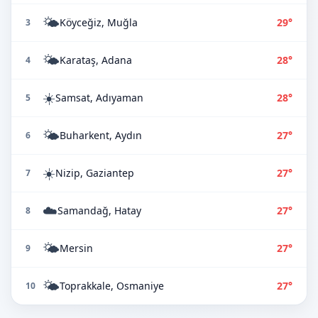
🌤️
Köyceğiz, Muğla
29°
3
🌤️
Karataş, Adana
28°
4
☀️
Samsat, Adıyaman
28°
5
🌤️
Buharkent, Aydın
27°
6
☀️
Nizip, Gaziantep
27°
7
☁️
Samandağ, Hatay
27°
8
🌤️
Mersin
27°
9
🌤️
Toprakkale, Osmaniye
27°
10