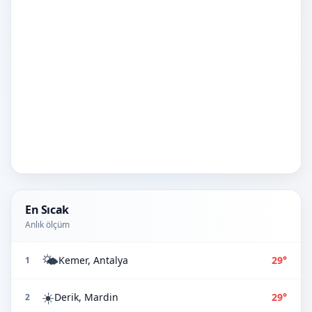
En Sıcak
Anlık ölçüm
🌤️
Kemer, Antalya
29°
1
☀️
Derik, Mardin
29°
2