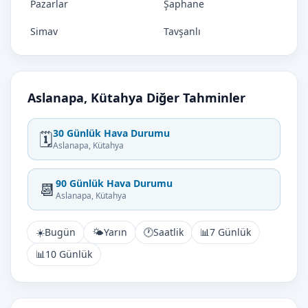
Pazarlar
Şaphane
Simav
Tavşanlı
Aslanapa, Kütahya Diğer Tahminler
30 Günlük Hava Durumu
🗓️
Aslanapa, Kütahya
90 Günlük Hava Durumu
📆
Aslanapa, Kütahya
☀️
Bugün
🌤️
Yarın
🕐
Saatlik
📊
7 Günlük
📊
10 Günlük