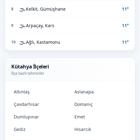
🌫️
Kelkit, Gümüşhane
11°
8
🌫️
Arpaçay, Kars
11°
9
🌫️
Ağlı, Kastamonu
11°
10
Kütahya İlçeleri
İlçe bazlı tahminler
Altıntaş
Aslanapa
Çavdarhisar
Domaniç
Dumlupınar
Emet
Gediz
Hisarcık