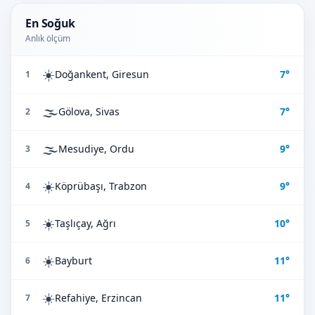
En Soğuk
Anlık ölçüm
☀️
Doğankent, Giresun
7°
1
🌫️
Gölova, Sivas
7°
2
🌫️
Mesudiye, Ordu
9°
3
☀️
Köprübaşı, Trabzon
9°
4
☀️
Taşlıçay, Ağrı
10°
5
☀️
Bayburt
11°
6
☀️
Refahiye, Erzincan
11°
7