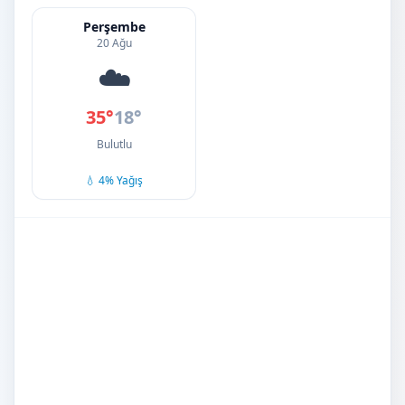
Perşembe
20 Ağu
☁️
35°
18°
Bulutlu
💧 4% Yağış