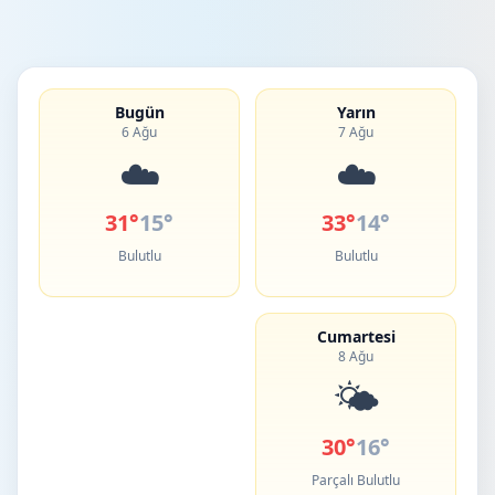
Bugün
Yarın
6 Ağu
7 Ağu
☁️
☁️
31°
15°
33°
14°
Bulutlu
Bulutlu
Cumartesi
8 Ağu
🌤️
30°
16°
Parçalı Bulutlu